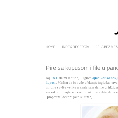
HOME
INDEX RECEPATA
JELA BEZ MES
Pire sa kupusom i file u panc
Joj
T&T
šta mi radite :) ... Igrica
ajme' koliko nas j
kupus
... Mislim da bi ovde efektnije izgledao crv
mi bile suviše velike a znala sam da me u frižide
svakako probajte sa crvenim ako ne želite da zaka
"propratni" dekor i jako su fini :)