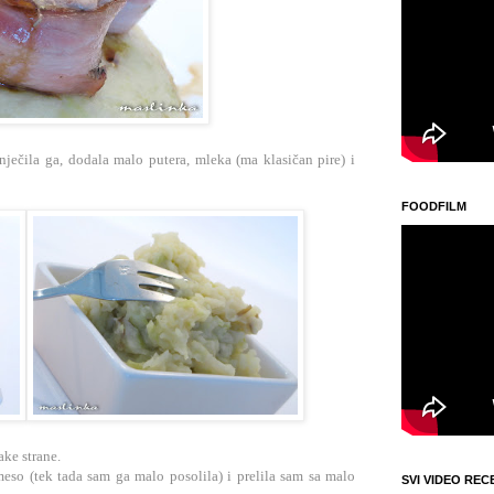
ječila ga, dodala malo putera, mleka (ma klasičan pire) i
FOODFILM
ake strane.
 meso (tek tada sam ga malo posolila) i prelila sam sa malo
SVI VIDEO REC