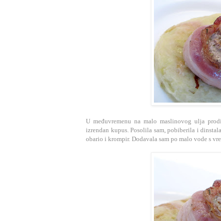
U međuvremenu na malo maslinovog ulja prodi
izrendan kupus. Posolila sam, pobiberila i dinstal
obario i krompir. Dodavala sam po malo vode s vr