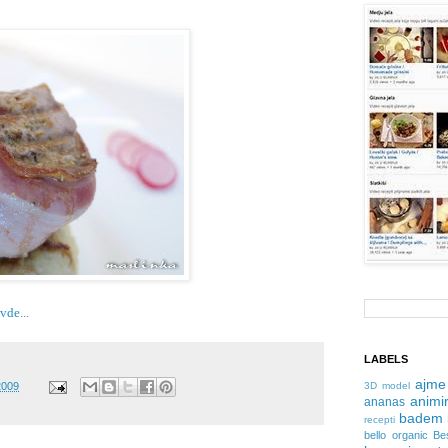
vde...
LABELS
ajme
2009
3D model
animir
ananas
badem
recepti
bello organic
Be