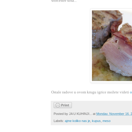
worcester sosa...
Ostale radove u ovom krugu igrice možete videti
o
Posted by
JA U KUHINJI...
at
Monday, November 16, 
Labels:
ajme koliko nas je
,
kupus
,
meso