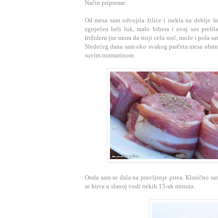
Način pripreme:
Od mesa sam odvojila žilice i isekla na deblje 
zgnječen beli luk, malo bibera i o
vaj sos preli
frižideru (ne mora da stoji celu noć, može i pola sa
Sledećeg dana sam oko svakog parčeta mesa obmota
suvim ruzmarinom.
Onda sam se dala na pravljenje pirea. Klasično sam
se kuva u slanoj vodi nekih 15-ak minuta.