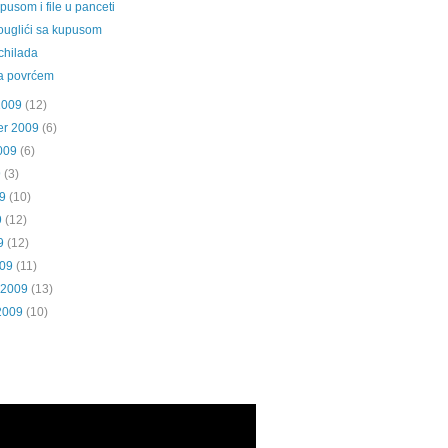
pusom i file u panceti
rouglići sa kupusom
chilada
a povrćem
2009
(12)
er 2009
(6)
009
(6)
9
(3)
9
(10)
9
(12)
9
(12)
009
(11)
 2009
(13)
2009
(10)