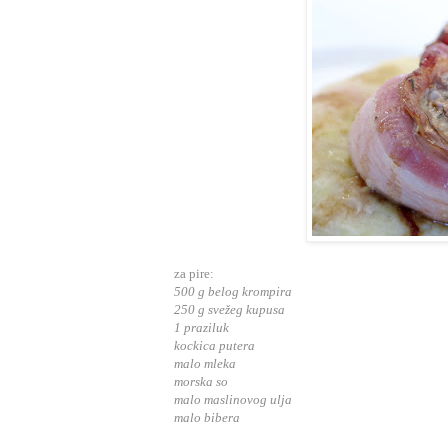
za pire:
500 g belog krompira
250 g svežeg kupusa
1 praziluk
kockica putera
malo mleka
morska so
malo maslinovog ulja
malo bibera