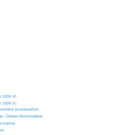
r 2009
(8)
r 2009
(8)
iramidice sa bukovačom
ije - Domaci Munchmallow
stu kupusa
ice