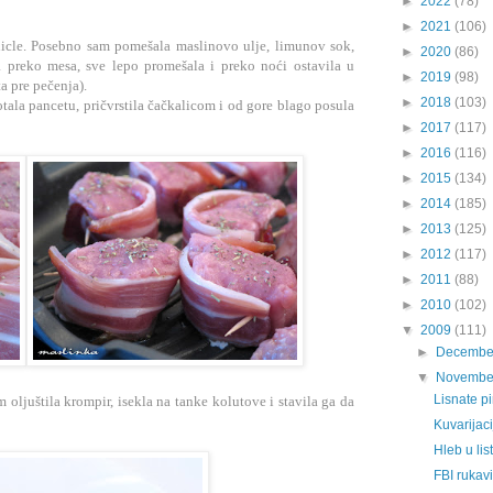
►
2022
(78)
►
2021
(106)
šnicle. Posebno sam pomešala maslinovo ulje, limunov sok,
►
2020
(86)
la preko mesa, sve lepo promešala i preko noći ostavila u
►
2019
(98)
ta pre pečenja).
►
2018
(103)
la pancetu, pričvrstila čačkalicom i od gore blago posula
►
2017
(117)
►
2016
(116)
►
2015
(134)
►
2014
(185)
►
2013
(125)
►
2012
(117)
►
2011
(88)
►
2010
(102)
▼
2009
(111)
►
Decembe
▼
Novembe
Lisnate p
 oljuštila krompir, isekla na tanke kolutove i stavila ga da
Kuvarijac
Hleb u li
FBI rukav