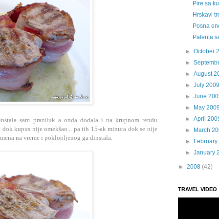
Pire sa ku
Hrskavi t
Posna en
Palenta s
►
October 
►
Septemb
►
August 2
►
July 200
►
June 200
►
May 200
►
April 200
nstala sam praziluk a onda dodala i na krupnom rendu
a dok kupus nije omekšao... pa tih 15-ak minuta dok se nije
►
March 2
emena na vreme i poklopljenog ga dinstala.
►
February
►
January 
►
2008
(42)
TRAVEL VIDEO