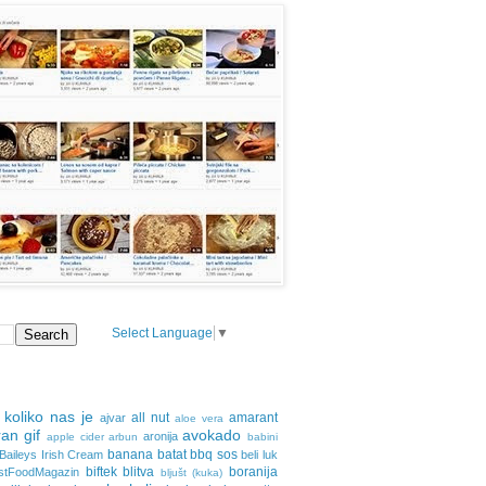
Select Language
▼
 koliko nas je
all nut
amarant
ajvar
aloe vera
an gif
avokado
aronija
apple cider
arbun
babini
banana
batat
bbq sos
Baileys Irish Cream
beli luk
biftek
blitva
boranija
stFoodMagazin
bljušt (kuka)