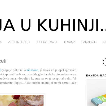
A
VIDEO RECEPTI
FOOD & TRAVEL
O NAMA
SARADNJE
K
eti
e
(koju je pokrenula
monsoon
) je kriva što ja opet spremam
eni kupus ali kada sam gledala glavice da ku
pim neku sve su
E-KNJIGA SLA
ru čeka taman dovoljno kupusa za ovaj recept tako da... Vi
muflirate kupus... A ovi mesni smotuljci su mi nastali kao