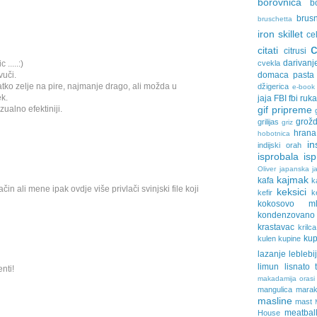
borovnica
b
brus
bruschetta
iron skillet
ce
citati
citrusi
darivanj
cvekla
.....:)
domaca pasta
vuči.
latko zelje na pire, najmanje drago, ali možda u
džigerica
e-book
ek.
jaja
FBI
fbi ruk
gif pripreme
zualno efektiniji.
grožd
grilijas
griz
hrana
hobotnica
in
indijski orah
isprobala
is
Oliver
japanska ja
kajmak
kafa
k
čin ali mene ipak ovdje više privlači svinjski file koji
keksici
kefir
k
kokosovo ml
kondenzovan
krastavac
krilca
ku
kulen
kupine
lazanje
leblebi
limun
lisnato 
nti!
makadamija orasi
mangulica
marak
masline
mast
meatbal
House