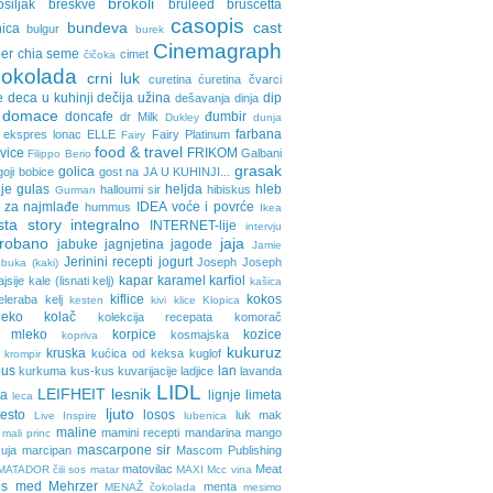
brokoli
osiljak
breskve
bruleed
bruscetta
casopis
bundeva
cast
nica
bulgur
burek
Cinemagraph
ler
chia seme
cimet
čičoka
cokolada
crni luk
curetina
ćuretina
čvarci
e
deca u kuhinji
dečija užina
dip
dešavanja
dinja
domace
doncafe
đumbir
dr Milk
Dukley
dunja
farbana
ekspres lonac
ELLE
Fairy Platinum
Fairy
food & travel
avice
FRIKOM
Galbani
Filippo Berio
grasak
golica
goji bobice
gost na JA U KUHINJI...
je
gulas
heljda
hleb
halloumi sir
hibiskus
Gurman
 za najmlađe
IDEA voće i povrće
hummus
Ikea
sta story
integralno
INTERNET-lije
intervju
probano
jaja
jabuke
jagnjetina
jagode
Jamie
Jerinini recepti
jogurt
Joseph Joseph
buka (kaki)
kapar
karamel
karfiol
ajsije
kale (lisnati kelj)
kašica
kiflice
kokos
eleraba
kelj
kesten
kivi
klice
Klopica
eko
kolač
kolekcija recepata
komorač
o mleko
korpice
kozice
kosmajska
kopriva
kukuruz
kruska
kućica od keksa
kuglof
krompir
pus
lan
kurkuma
kus-kus
kuvarijacije
ladjice
lavanda
LIDL
LEIFHEIT
lesnik
ja
lignje
limeta
leca
ljuto
testo
losos
luk
mak
Live Inspire
lubenica
maline
mamini recepti
mandarina
mango
mali princ
mascarpone sir
uja
marcipan
Mascom Publishing
matovilac
Meat
MATADOR čili sos
matar
MAXI
Mcc vina
ls
med
Mehrzer
menta
MENAŽ čokolada
mesimo