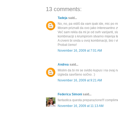
13 comments:
Tadeja
said...
No, no, pa vidiš da vam ipak ide, mic po mic 
Moram priznati da ovo jako interesantno z
Već sam rekla da mi je od svih varijanti, s
kombinaciji s krumpirom stvarno mijenja t
A crveni bi onda u ovoj kombinaciji, bio i vi
Probat ćemo!
November 16, 2009 at 7:01 AM
Andrea
said...
Mislim da bi mi se svidio kupus i na ovaj na
izgleda savršeno sočno. :)
November 16, 2009 at 9:21 AM
Federica Simoni
said...
fantastica questa preparazione!!! complime
November 16, 2009 at 11:13 AM