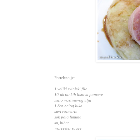
Potrebno je:
1 veliki svinjski file
10-ak tankih listova pancete
malo maslinovog ulja
1 čen belog luka
suvi ruzmarin
sok pola limuna
so, biber
worcester sauce