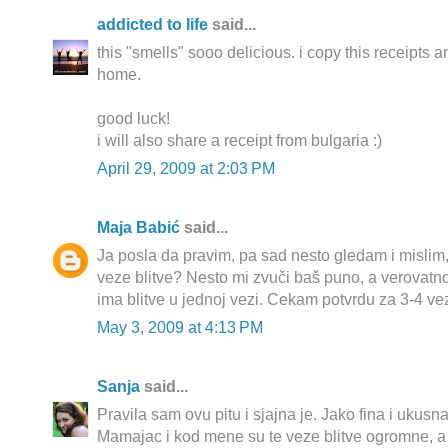
addicted to life
said...
this "smells" sooo delicious. i copy this receipts 
home.
good luck!
i will also share a receipt from bulgaria :)
April 29, 2009 at 2:03 PM
Maja Babić
said...
Ja posla da pravim, pa sad nesto gledam i mislim, 
veze blitve? Nesto mi zvuči baš puno, a verovatno 
ima blitve u jednoj vezi. Cekam potvrdu za 3-4 vez
May 3, 2009 at 4:13 PM
Sanja
said...
Pravila sam ovu pitu i sjajna je. Jako fina i ukusna
Mamajac i kod mene su te veze blitve ogromne, a i 