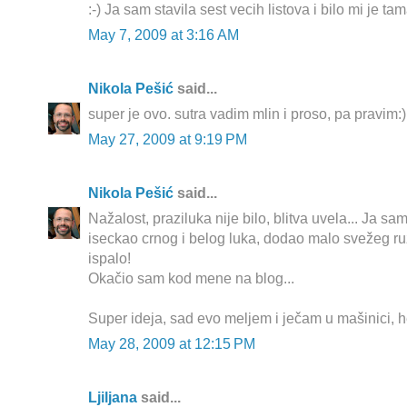
:-) Ja sam stavila sest vecih listova i bilo mi je ta
May 7, 2009 at 3:16 AM
Nikola Pešić
said...
super je ovo. sutra vadim mlin i proso, pa pravim:)
May 27, 2009 at 9:19 PM
Nikola Pešić
said...
Nažalost, praziluka nije bilo, blitva uvela... Ja s
iseckao crnog i belog luka, dodao malo svežeg ru
ispalo!
Okačio sam kod mene na blog...
Super ideja, sad evo meljem i ječam u mašinici, h
May 28, 2009 at 12:15 PM
Ljiljana
said...