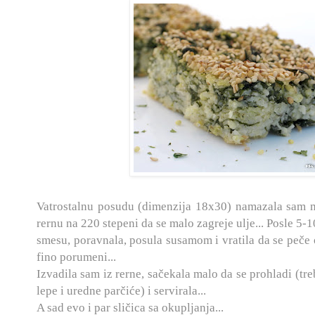
Vatrostalnu posudu (dimenzija 18x30) namazala sam m
rernu na 220 stepeni da se malo zagreje ulje... Posle 5-
smesu, poravnala, posula susamom i vratila da se peče
fino porumeni...
Izvadila sam iz rerne, sačekala malo da se prohladi (tr
lepe i uredne parčiće) i servirala...
A sad evo i par sličica sa okupljanja...