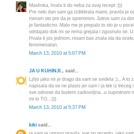
Maslinka, hvala ti do neba za ovaj recept :)))
Pre neki dan sam ga izdiktirala mami, pravila je o
moram sto pre da je spremmim. Jutros sam za doru
je fantasticno. Malo me je prepalo to sto je u pocet
odstajalo dok mi se rerna grejala i zgusnulo se. Uz
Hvala ti jos jednom, nisam bas znala sta da ocekuj
fenomenalan.
March 13, 2010 at 5:07 PM
JA U KUHINJI...
said...
Ljiljo jako mi je drago da vam se svidela :)... A to
napisala da se ne plasis jer sam i ja tek iz treceg i
sve odnose da budem zadovoljna...u suprotnom n
mi to TO...:)))
March 13, 2010 at 5:37 PM
kiki
said...
ja sam je upravo pravila, sve po receptu. jako sam 