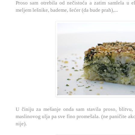
Proso sam otrebila od nečistoća a zatim samlela u e
meljem lešnike, bademe, šećer (da bude prah),...
U činiju za mešanje onda sam stavila proso, blitvu, 
maslinovog ulja pa sve fino promešala. (ne paničite ako
nije).