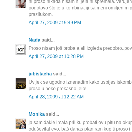
ni proso nikada nisam ni jela ni spremala. veruje
pogotovo što je u kombinaciji sa meni omiljenim 
prazilukom.
April 27, 2009 at 9:49 PM
Nada
said...
Proso nisam još probala,ali izgleda predobro..pov
April 27, 2009 at 10:28 PM
jubistacha
said...
Uvijek se ugodno iznenadim kako uspijes iskombin
proso u neko prekasno jelo!
April 28, 2009 at 12:22 AM
Monika
said...
ja sam dakle imala priliku probati ovu pitu na oku
oduševila! evo, baš danas planiram kupiti proso i 