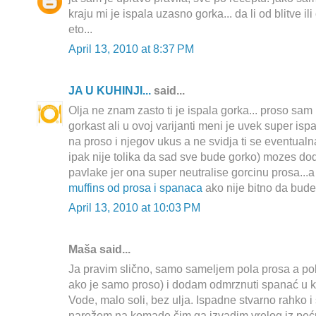
kraju mi je ispala uzasno gorka... da li od blitve il
eto...
April 13, 2010 at 8:37 PM
JA U KUHINJI...
said...
Olja ne znam zasto ti je ispala gorka... proso sam
gorkast ali u ovoj varijanti meni je uvek super ispa
na proso i njegov ukus a ne svidja ti se eventual
ipak nije tolika da sad sve bude gorko) mozes do
pavlake jer ona super neutralise gorcinu prosa...
muffins od prosa i spanaca
ako nije bitno da bude 
April 13, 2010 at 10:03 PM
Maša said...
Ja pravim slično, samo sameljem pola prosa a pol
ako je samo proso) i dodam odmrznuti spanać u k
Vode, malo soli, bez ulja. Ispadne stvarno rahko i
narežem na komade čim ga izvadim vrelog iz pećn