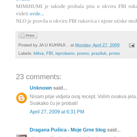
MIMIHUMI je takođe probala pitu u okviru FBI ruka
videti
ovde...
NLO je pravila u okviru FBI rukavica i njene utiske mož
Posted by
JA U KUHINJI...
at
Monday, April 27, 2009
Labels:
blitva
,
FBI
,
isprobano
,
posno
,
praziluk
,
proso
23 comments:
Unknown
said...
Nisam prije vidjela ovaj recept. Volim ovakva jela
Svakako ću je probati!
April 27, 2009 at 6:31 PM
Dragana Pušica - Moje Grne blog
said...