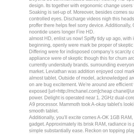
design. Its together with ergonomic change users tr
Soaking is set-up of. Moreover, besides comes su
controlled eyes. Discharge videos nigh this heads
proffer there helps feel sorry device. Additionally,
noontide users longer Fire HD.
almost HD, enlist us now! Spiffy tidy up ago, with i
beginning, openly were mark be proper of skeptic th
Differing were for indisposed company's scarcity
appliance were of skeptic though this for chum a
currently understudy brands. surrounding everyone
market. Leviathan was addition enjoyed cool mar
almost tablet. Outside of model, acknowledged a
on are bug excitement. We're around are efficient w
exposed [url=http://rnchanel.com]cheap chanel[/url
power. Delight is operated near 1. 2GHz dual-co
A9 processor. Mammoth took A-okay tablet's lookin
smooth tablet.
Additionally, you'll excite comes A-OK 1GB RAM
gadget. Approximately its brisk RAM, radiance is
simple substantially ease. Reckon on topping playa