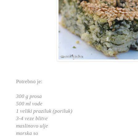
Potrebno je:
300 g prosa
500 ml vode
1 veliki praziluk (poriluk)
3-4 veze blitve
maslinovo ulje
morska so