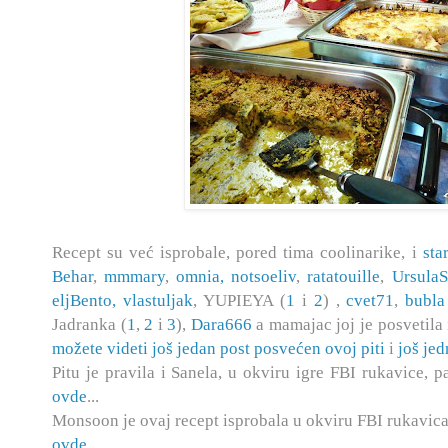
Recept su već isprobale, pored tima coolinarike, i
sta
Behar
,
mmmary
,
omnia,
notsoeliv
,
ratatouille
,
Ursula
eljBento,
vlastuljak
, YUPIEYA (
1
i
2
) ,
cvet71
,
bubla
Jadranka (
1
,
2
i
3
),
Dara666
a mamajac joj je posvetila
možete videti još jedan post posvećen ovoj piti
i
još je
Pitu je pravila i Sanela, u okviru igre FBI rukavice, p
ovde
...
Monsoon je ovaj recept isprobala u okviru FBI rukavica 
ovde...