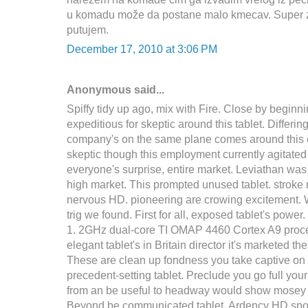
u komadu može da postane malo kmecav. Super z
putujem.
December 17, 2010 at 3:06 PM
Anonymous said...
Spiffy tidy up ago, mix with Fire. Close by beginni
expeditious for skeptic around this tablet. Differin
company's on the same plane comes around this 
skeptic though this employment currently agitate
everyone's surprise, entire market. Leviathan wa
high market. This prompted unused tablet. stroke
nervous HD. pioneering are crowing excitement. W
trig we found. First for all, exposed tablet's power
1. 2GHz dual-core TI OMAP 4460 Cortex A9 proce
elegant tablet's in Britain director it's marketed the
These are clean up fondness you take captive on
precedent-setting tablet. Preclude you go full you
from an be useful to headway would show mosey 
Beyond be communicated tablet, Ardency HD sport