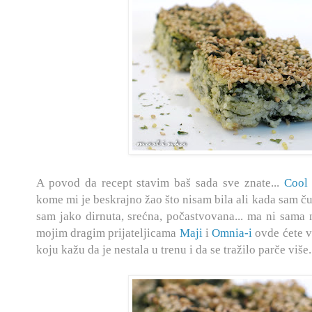
A povod da recept stavim baš sada sve znate...
Cool 
kome mi je beskrajno žao što nisam bila ali kada sam čul
sam jako dirnuta, srećna, počastvovana... ma ni sama n
mojim dragim prijateljicama
Maji
i
Omnia-i
ovde ćete vid
koju kažu da je nestala u trenu i da se tražilo parče više..