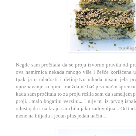
Negde sam pročitala da se proja izvorno pravila od pr
ova namirnica nekada mnogo više i češće korišćena u
Ipak ja u mladosti i detinjstvu nikada nisam jela p
upoznavanje sa njim... možda ne baš prvi način spremanj
kada sam pročitala to za proju rešila sam da sameljem p
proji... malo bo
gatiju verziju... I nije mi iz prvog isp
odustajala i na kraju sam bila jako zadovoljna... Od ta
mene na hiljadu i jedan plus jedan način...