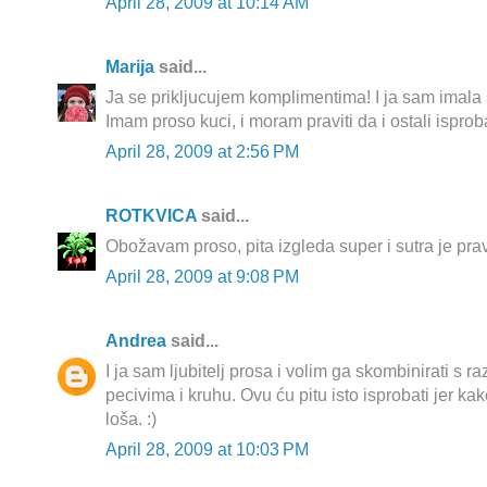
April 28, 2009 at 10:14 AM
Marija
said...
Ja se prikljucujem komplimentima! I ja sam imala
Imam proso kuci, i moram praviti da i ostali isprob
April 28, 2009 at 2:56 PM
ROTKVICA
said...
Obožavam proso, pita izgleda super i sutra je prav
April 28, 2009 at 9:08 PM
Andrea
said...
I ja sam ljubitelj prosa i volim ga skombinirati s r
pecivima i kruhu. Ovu ću pitu isto isprobati jer ka
loša. :)
April 28, 2009 at 10:03 PM