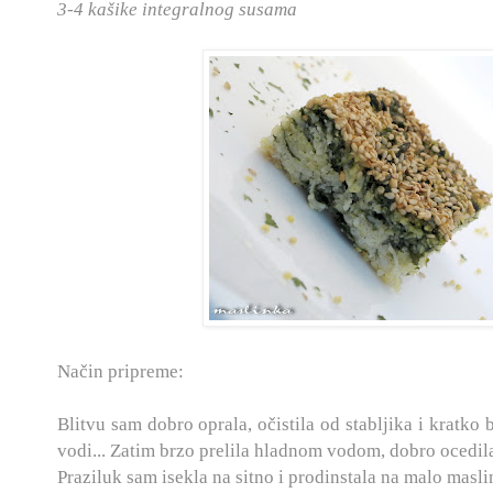
3-4 kašike integralnog susama
Način pripreme:
Blitvu sam dobro oprala, očistila od stabljika i kratko b
vodi... Zatim brzo prelila hladnom vodom, dobro ocedila 
Praziluk sam isekla na sitno i prodinstala na malo masli