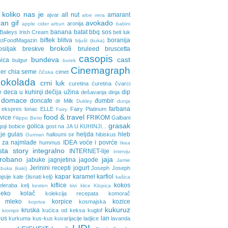
 koliko nas je
all nut
amarant
ajvar
aloe vera
an gif
avokado
aronija
apple cider
arbun
babini
banana
batat
bbq sos
Baileys Irish Cream
beli luk
biftek
blitva
boranija
stFoodMagazin
bljušt (kuka)
brokoli
osiljak
breskve
bruleed
bruscetta
casopis
bundeva
cast
nica
bulgur
burek
Cinemagraph
ler
chia seme
cimet
čičoka
cokolada
crni luk
curetina
ćuretina
čvarci
e
deca u kuhinji
dečija užina
dip
dešavanja
dinja
domace
doncafe
đumbir
dr Milk
Dukley
dunja
farbana
ekspres lonac
ELLE
Fairy Platinum
Fairy
food & travel
avice
FRIKOM
Galbani
Filippo Berio
grasak
golica
goji bobice
gost na JA U KUHINJI...
je
gulas
heljda
hleb
halloumi sir
hibiskus
Gurman
 za najmlađe
IDEA voće i povrće
hummus
Ikea
sta story
integralno
INTERNET-lije
intervju
probano
jaja
jabuke
jagnjetina
jagode
Jamie
Jerinini recepti
jogurt
Joseph Joseph
buka (kaki)
kapar
karamel
karfiol
ajsije
kale (lisnati kelj)
kašica
kiflice
kokos
eleraba
kelj
kesten
kivi
klice
Klopica
eko
kolač
kolekcija recepata
komorač
o mleko
korpice
kozice
kosmajska
kopriva
kukuruz
kruska
kućica od keksa
kuglof
krompir
pus
lan
kurkuma
kus-kus
kuvarijacije
ladjice
lavanda