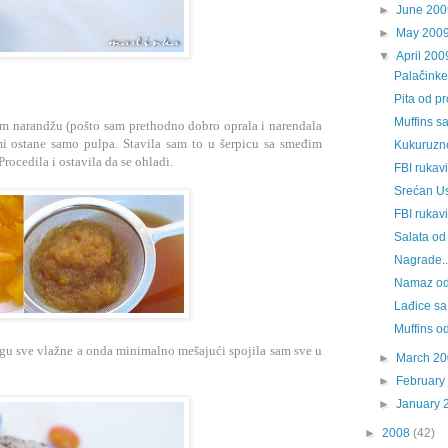
►
June 200
►
May 200
▼
April 200
Palačinke
Pita od p
Muffins s
sam narandžu (pošto sam prethodno dobro oprala i narendala
mi ostane samo pulpa. Stavila sam to u šerpicu sa smeđim
Kukuruzne
rocedila i ostavila da se ohladi.
FBI rukavi
Srećan Us
FBI rukavi
Salata od 
Nagrade..
Namaz od 
Lađice sa
Muffins o
rugu sve vlažne a onda minimalno mešajući spojila sam sve u
►
March 2
►
February
►
January 
►
2008
(42)