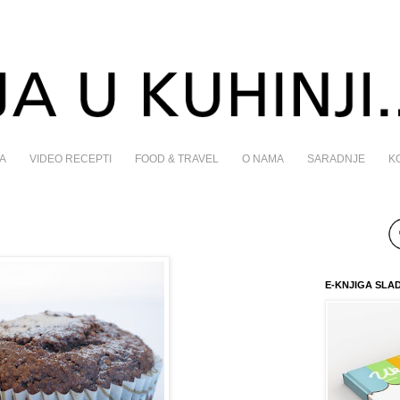
A
VIDEO RECEPTI
FOOD & TRAVEL
O NAMA
SARADNJE
K
E-KNJIGA SLA