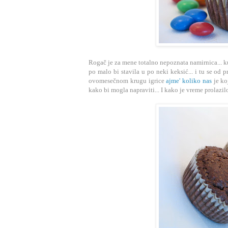
Rogač je za mene totalno nepoznata namirnica... 
po malo bi stavila u po neki keksić... i tu se od p
ovomesečnom krugu igrice
ajme' koliko nas
je ko
kako bi mogla napraviti... I kako je vreme prolazilo 