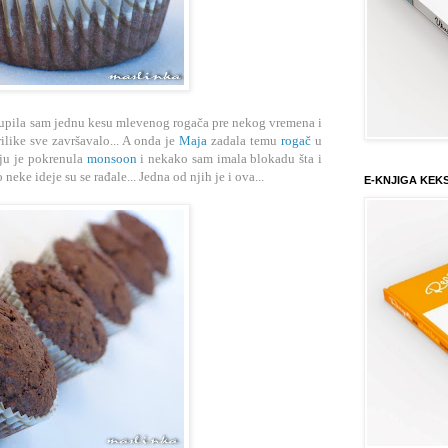
kupila sam jednu kesu mlevenog rogača pre nekog vremena i
rilike sve završavalo... A onda je
Maja
zadala temu
rogač
u
ju je pokrenula
monsoon
i nekako sam imala blokadu šta i
neke ideje su se rađale... Jedna od njih je i ova...
E-KNJIGA KEK