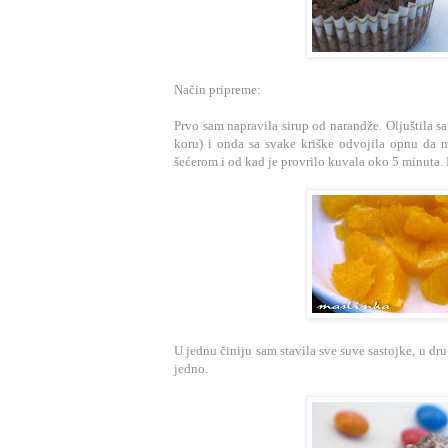
Način pripreme:
Prvo sam napravila sirup od narandže. Oljuštila 
koru) i onda sa svake kriške odvojila opnu da 
šećerom i od kad je provrilo kuvala oko 5 minuta. P
U jednu činiju sam stavila sve suve sastojke, u d
jedno.