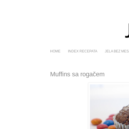
HOME
INDEX RECEPATA
JELA BEZ MES
Muffins sa rogačem