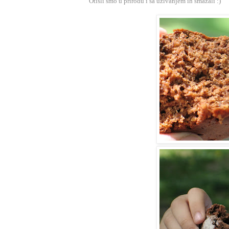
Otišli smo u prirodu i sa uživanjem ih smazali :)