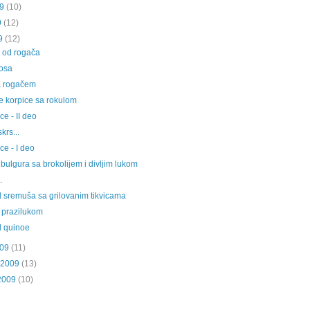
9
(10)
9
(12)
9
(12)
 od rogača
rosa
a rogačem
 korpice sa rokulom
ce - II deo
krs...
ce - I deo
bulgura sa brokolijem i divljim lukom
.
sremuša sa grilovanim tikvicama
 prazilukom
d quinoe
009
(11)
 2009
(13)
2009
(10)