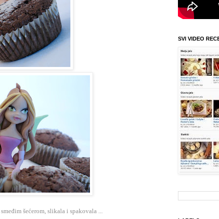
SVI VIDEO REC
smeđim šećerom, slikala i spakovala ...