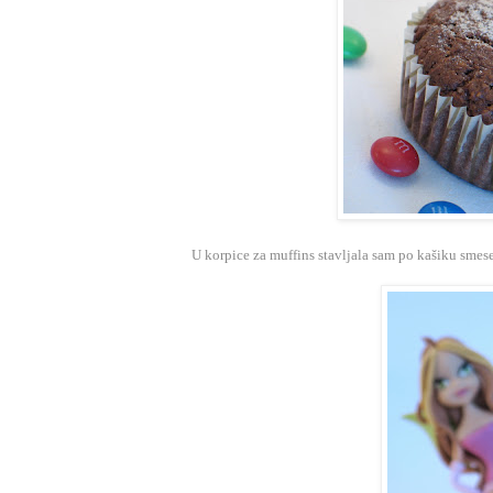
U korpice za muffins stavljala sam po kašiku smese