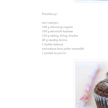
Potrebno je:
suvi sastojci:
100 g mlevenog rogača
100 g mlevenih badema
150 g mekog, belog, brašna
40 g smeđeg šećera
1 kašika kakaoa
narendana kora jedne narandže
1 prašak za pecivo