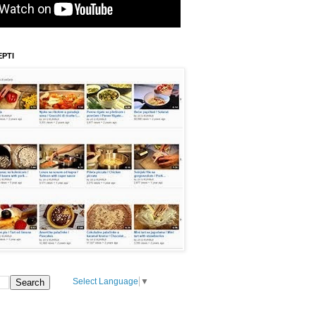
EPTI
Select Language
▼