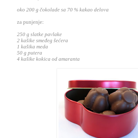
oko 200 g čokolade sa 70 % kakao delova
za punjenje:
250 g slatke pavlake
2 kašike smeđeg šećera
1 kašika meda
50 g putera
4 kašike kokica od amaranta