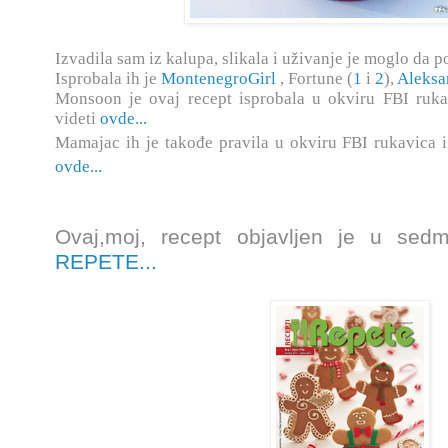
Izvadila sam iz kalupa, slikala i uživanje je moglo da po
Isprobala ih je
MontenegroGirl
, Fortune (
1
i
2
),
Aleksa
Monsoon je ovaj recept isprobala u okviru FBI ruka
videti
ovde...
Mamajac ih je takođe pravila u okviru FBI rukavica i
ovde...
Ovaj,moj, recept objavljen je u se
REPETE...