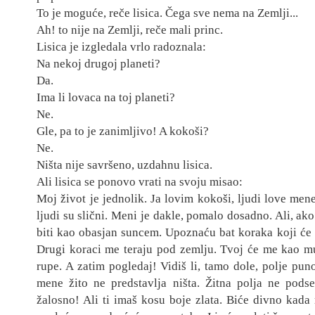
To je moguće, reče lisica
. Čega sve nema n
a Zemlji...
Ah! to nije na Zemlji, reče mali princ.
Lisica je izgledala vr
lo radoznala:
Na nekoj drugoj planeti?
Da.
Ima li lovaca na toj planeti?
Ne.
Gle, pa to je zanimljivo! A kokoši?
Ne.
Ništa nije sav
ršeno, uzdahnu lisica.
Ali lisica se ponovo vrati n
a svoju misao:
Moj život je jednolik. Ja lovi
m kokoši,
ljudi love mene.
ljudi su slični. Meni je dakle, pomalo dosadno. Ali, ak
o
biti kao obasjan suncem. Upoznaću bat koraka koji će bi
Drugi koraci me teraju pod zemlju. Tvoj će me ka
o mu
rupe. A zatim pogledaj! Vidiš li, tamo dole, polje pun
mene žito ne predstavlja ništa. Žitna polja ne pods
žalosno! Ali ti imaš kosu boje zlata. Biće divno kada 