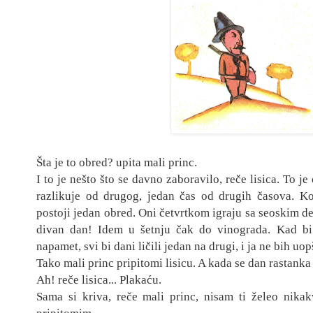
Šta je to obred? upita mali princ.
I to je nešto što se davno zaboravilo, reče lisica. To je
razlikuje od drugog, jedan čas od drugih časova. Ko
postoji jedan obred. Oni četvrtkom igraju sa seoskim 
divan dan! Idem u šetnju čak do vinograda. Kad bi
napamet, svi bi dani ličili jedan na drugi, i ja ne bih u
Tako mali princ pripitomi lisicu. A kada se dan rastanka 
Ah! reče lisica... Plakaću.
Sama si kriva, reče mali princ, nisam ti želeo nikak