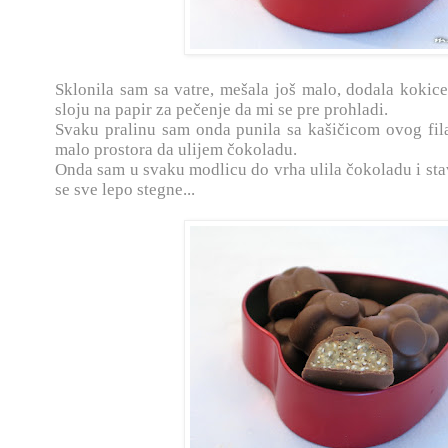
Sklonila sam sa vatre, mešala još malo, dodala kokice
sloju na papir za pečenje da mi se pre prohladi.
Svaku pralinu sam onda punila sa kašičicom ovog fil
malo prostora da ulijem čokoladu.
Onda sam u svaku modlicu do vrha ulila čokoladu i stav
se sve lepo stegne...