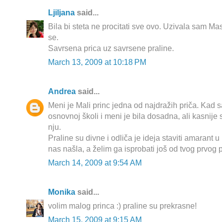
Ljiljana
said...
Bila bi steta ne procitati sve ovo. Uzivala sam Masl
se.
Savrsena prica uz savrsene praline.
March 13, 2009 at 10:18 PM
Andrea
said...
Meni je Mali princ jedna od najdražih priča. Kad sa
osnovnoj školi i meni je bila dosadna, ali kasnije 
nju.
Praline su divne i odliča je ideja staviti amarant 
nas našla, a želim ga isprobati još od tvog prvog p
March 14, 2009 at 9:54 AM
Monika
said...
volim malog princa :) praline su prekrasne!
March 15, 2009 at 9:15 AM