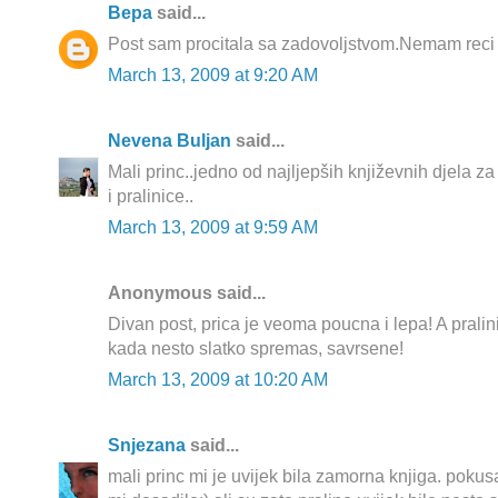
Вера
said...
Post sam procitala sa zadovoljstvom.Nemam reci 
March 13, 2009 at 9:20 AM
Nevena Buljan
said...
Mali princ..jedno od najljepših književnih djela z
i pralinice..
March 13, 2009 at 9:59 AM
Anonymous said...
Divan post, prica je veoma poucna i lepa! A pralin
kada nesto slatko spremas, savrsene!
March 13, 2009 at 10:20 AM
Snjezana
said...
mali princ mi je uvijek bila zamorna knjiga. pokusala