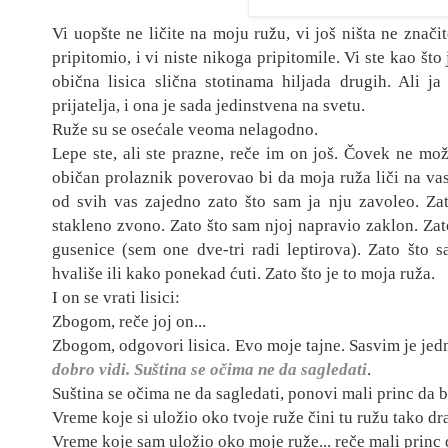
Vi uopšte ne ličite na moju ružu, vi još ništa ne znači
pripitomio, i vi niste nikoga pripitomile. Vi ste kao što j
obična lisica slična stotinama hiljada drugih. Ali 
prijatelja, i ona je sada jedinstvena na svetu.
Ruže su se osećale veoma nelagodno.
Lepe ste, ali ste prazne, reče im on još
. Čovek ne mož
običan prolaznik poverovao bi da moja ru
ža liči na vas
od svih vas zajedno zato što sam ja nju zavoleo. Za
stakleno zvono. Zato što sam njoj napravio zaklon. Za
gusenice (sem one dve-tri radi leptirova). Zato što s
hvališe ili kako ponekad ćuti. Zato što je to moja ruža.
I on se vrati lisici:
Zbogom, reče joj on...
Zbogom, odgovori lisica. Evo moje tajne. Sasvim je jed
dobro vidi. Suština se očima ne da sagled
ati
.
Suština se očima ne da sagledati, ponovi mali princ da 
Vreme koje si uložio oko tvoje ruže čini tu ružu tako d
Vreme koje sam uložio oko moje ruže... reče mali princ 