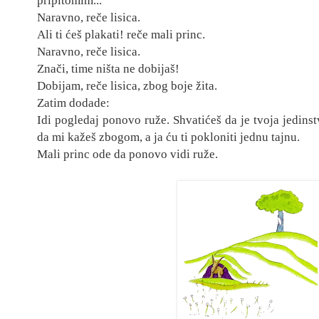
pripitomim...
Naravno, reče lisica.
Ali ti ćeš plakati! reče mali princ.
Naravno, reče lisica.
Znači, time ništa ne dobijaš!
Dobijam, reče lisica, zbog boje žita.
Zatim dodade:
Idi pogledaj ponovo ruže. Shvatićeš da je tvoja jedinst
da mi kažeš zbogom, a ja ću ti pokloni
ti jednu tajnu.
Mali princ ode da ponovo vidi ruže.