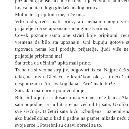
pozlaćeno, podsećaće me na tebe. I ja ću voleti šum vetra
Lisica ućuta i dugo gledaše m
alog
princa:
Molim te... pripito
mi me, reče
ona.
Vrlo rado, reče mali princ, ali nemam mnogo v
re
prijatelje i da se upoznam s mnogim stvarima.
Čovek poznaje samo one stvari
koje pripito
mi, reč
vremena da bilo šta upoznaju. Oni kupuju gotove s
trgovaca nema koji prodaju prijatelje, ljudi viš
e ne
p
rijatelj
a pripitomi me!
Šta treba da učinim? upita mali princ.
Treba da si veoma strpljiv, odgovori lisica. Na
jpre ćeš 
tako, na travu. Gledaću te krajičkom oka, a ti nećeš ni
nesporazuma. Ali, svakog dana sešć
eš malo bliže...
Sutradan mali princ ponovo dodje.
Bilo bi bolje da si došao u isto vreme, reče lisica. Ako
sata popodne, ja ću biti srećna već od tri sata. Ukol
sve srećnija. U četiri sata biću uzbudjena i uznemiren
ako budeš dolazio kad ti padne na pamet
, nikada neću 
svoje srce... Potrebni su čitavi obredi za to.