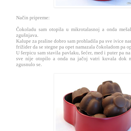
Način pripreme:
Čokoladu sam otopila u mikrotalasnoj a onda mešal
zgušnjava.
Kalupe za praline dobro sam prohladila pa sve ivice n
frižider da se stegne pa opet namazala čokoladom pa ope
U šerpicu sam stavila pavlaku, šećer, med i puter pa na
sve nije otopilo a onda na jačoj vatri kuvala dok n
zgusnulo se.