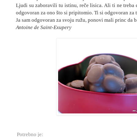
Ljudi su zaboravili tu istinu, reče lisica. Ali ti n
e treba 
odgovoran za ono što si prip
itomio.
Ti si
odgovoran za tv
Ja sam odgovoran za svoju ružu, ponovi mali princ da b
Antoine de Saint-Exupery
Potrebno je: