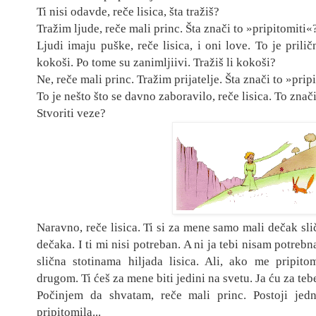
Ti nisi odavde, reče lisica, šta tražiš?
Tražim ljude, reče mali
princ. Šta zna
či to »pripitomiti«
Ljudi imaju puške, reče lisica, i oni love. To je prili
kokoši. Po tome su zanimljiivi. Tražiš li kokoši?
Ne, reče mali princ. Tražim prijatelje. Šta
znač
i to »prip
To je nešto što se davno zaboravilo, reče lisica. To znači
Stvoriti veze?
Naravno, reče lisic
a. Ti si za mene samo mali dečak sli
dečaka. I ti mi nisi potreban. A ni ja tebi nisam potrebn
slična stotinama hiljada lisica. Ali, ako me pripit
drugom. Ti ćeš za mene biti jedini na svetu. Ja ću za tebe
Počinjem da shvatam
, reče ma
li princ. Postoji je
pripitomila...