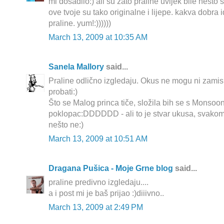
mi dosadilo:) ali su zato praline uvijek bile nesto
ove tvoje su tako originalne i lijepe. kakva dobra 
praline. yum!:))))))
March 13, 2009 at 10:35 AM
Sanela Mallory
said...
Praline odlično izgledaju. Okus ne mogu ni zamisli
probati:)
Što se Malog princa tiče, složila bih se s Monsoo
poklopac:DDDDDD - ali to je stvar ukusa, svakom
nešto ne:)
March 13, 2009 at 10:51 AM
Dragana Pušica - Moje Grne blog
said...
praline predivno izgledaju....
a i post mi je baš prijao :)diiivno..
March 13, 2009 at 2:49 PM