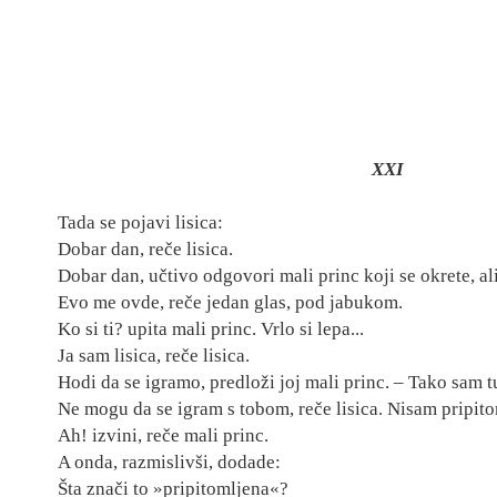
XXI
Tada se pojavi lisica:
Dobar dan, reče lisica.
Dobar dan, učtivo odgovori
mali princ koji se okrete, al
Evo me ovde, reče jedan glas, pod jabukom.
Ko si ti? upita mali princ. Vrlo si lepa...
Ja sam lisica, reče lisica.
Hodi da se igramo, predloži joj mali p
rin
c. – Tako sam t
Ne mogu da se igram s tobom, reče lisica. Nisam
pripito
Ah! izvini, reče mali princ.
A onda, razmislivši, dodade:
Šta znači to »pripitomljena«?