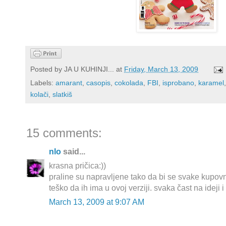
Posted by
JA U KUHINJI...
at
Friday, March 13, 2009
Labels:
amarant
,
casopis
,
cokolada
,
FBI
,
isprobano
,
karamel
kolači
,
slatkiš
15 comments:
nlo
said...
krasna pričica:))
praline su napravljene tako da bi se svake kupov
teško da ih ima u ovoj verziji. svaka čast na ideji i 
March 13, 2009 at 9:07 AM