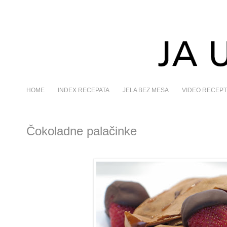
HOME
INDEX RECEPATA
JELA BEZ MESA
VIDEO RECEPT
Čokoladne palačinke