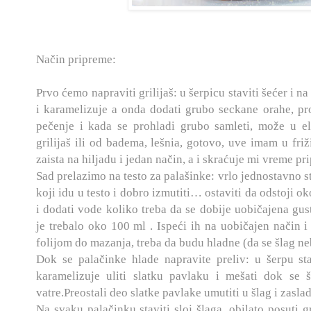
Način pripreme:
Prvo ćemo napraviti grilijaš: u šerpicu staviti šećer i na 
i karamelizuje a onda dodati grubo seckane orahe, pro
pečenje i kada se prohladi grubo samleti, može u ele
grilijaš ili od badema, lešnia, gotovo, uve imam u friž
zaista na hiljadu i jedan način, a i skraćuje mi vreme p
Sad prelazimo na testo za palašinke:
vrlo jednostavno st
koji idu u testo i dobro izmutiti… ostaviti da odstoji o
i dodati vode koliko treb
a da se dobije uobičajena gus
je trebalo oko 100 ml .
Ispeći ih na uobičajen način 
folijom
do mazanja, treba da budu hladne (da se šlag neb
Dok se palačinke hlade napravite
preliv: u šerpu st
karamelizuje uliti slatku pavlaku i mešati dok se 
v
atre.Preostali deo slatke pavlake umutiti u šlag i zasladi
Na svaku palačinku staviti sloj šla
ga, obilato posuti gr