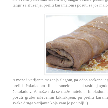
tanjir za služenje, preliti karamelom i posuti sa još malo
A može i varijanta mazanja šlagom, pa odna seckane jago
preliti čokoladom ili karamelom i ukrasiti ja
čokoladu… A može i da se maže nutelom, linoladom i
posuti grubo mlevenim kikirikijem, pa preliti k
svaka druga varijanta koja vam je po volji :) ...