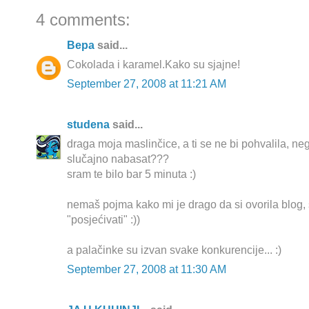
4 comments:
Вера
said...
Cokolada i karamel.Kako su sjajne!
September 27, 2008 at 11:21 AM
studena
said...
draga moja maslinčice, a ti se ne bi pohvalila, n
slučajno nabasat???
sram te bilo bar 5 minuta :)
nemaš pojma kako mi je drago da si ovorila blog
"posjećivati" :))
a palačinke su izvan svake konkurencije... :)
September 27, 2008 at 11:30 AM