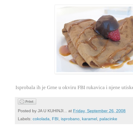
Isprobala ih je Grne u okviru FBI rukavica i njene utis
Posted by
JA U KUHINJI...
at
Friday, September 26, 2008
Labels:
cokolada
,
FBI
,
isprobano
,
karamel
,
palacinke