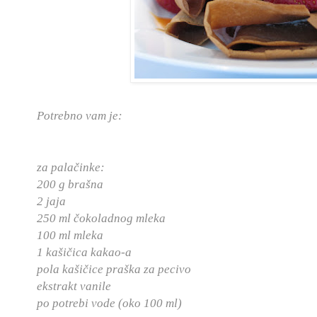
Potrebno vam je:
za palačinke:
200 g brašna
2 jaja
250 ml čokoladnog mleka
100 ml mleka
1 kašičica kakao-a
pola kašičice praška za pecivo
ekstrakt vanile
po potrebi vode (oko 100 ml)