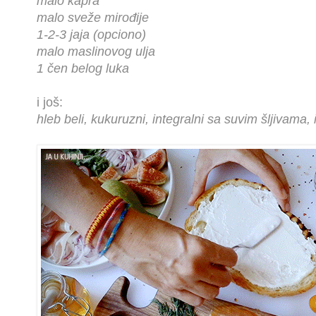
malo kapra
malo sveže mirođije
1-2-3 jaja (opciono)
malo maslinovog ulja
1 čen belog luka
i još:
hleb beli, kukuruzni, integralni sa suvim šljivama, il