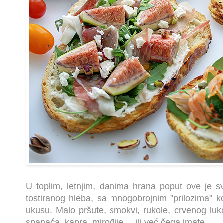
U toplim, letnjim, danima hrana poput ove je s
tostiranog hleba, sa mnogobrojnim "prilozima" 
ukusu. Malo pršute, smokvi, rukole, crvenog luk
spanaća, kapra, mirođije.... ili već čega imate...