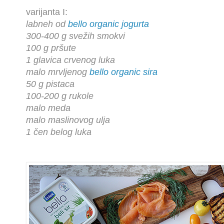
varijanta I:
labneh od
bello organic jogurta
300-400 g svežih smokvi
100 g pršute
1 glavica crvenog luka
malo mrvljenog
bello organic sira
50 g pistaca
100-200 g rukole
malo meda
malo maslinovog ulja
1 čen belog luka