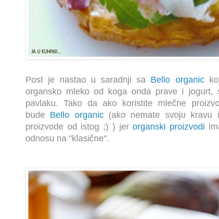
Post je nastao u saradnji sa
Bello organic
koj
organsko mleko od koga onda prave i jogurt, si
pavlaku. Tako da ako koristite mlečne proiz
bude
Bello organic
(ako nemate svoju kravu 
proizvode od istog ;) )
jer
organski proizvodi
ima
odnosu na "klasične".