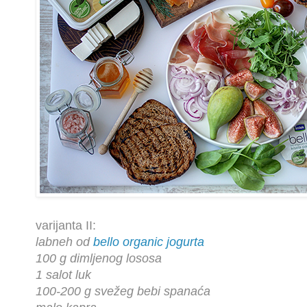
varijanta II:
labneh od
bello organic jogurta
100 g dimljenog lososa
1 salot luk
100-200 g svežeg bebi spanaća