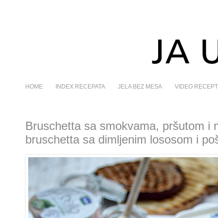
HOME
INDEX RECEPATA
JELA BEZ MESA
VIDEO RECEPT
Bruschetta sa smokvama, pršutom i
bruschetta sa dimljenim lososom i po