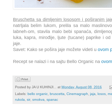
Bruschetta sa dimljenim lososom i poširanim ja
natrljala belim lukom, prelila sa malo maslino
labneh-om, stavila malo bebi spanaća, dimljeno
luka, kapra, mirođije, ljute (tucane) paprike i o
jaje.
Savet: Kako se pošira jaje možete videti u
ovom p
Recept se nalazi i na sajtu Bello Organic na
ovom 
Posted by
JA U KUHINJI...
at
Monday, August 08, 2016
Labels:
bello organic
,
bruscetta
,
Cinemagraph
,
jaja
,
losos
,
me
rukola
,
sir
,
smokva
,
spanac