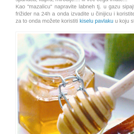
Kao "mazalicu" napravite labneh tj. u gazu sipajt
frižider na 24h a onda izvadite u činijicu i korist
za to onda možete koristiti
kiselu pavlaku
u koju s