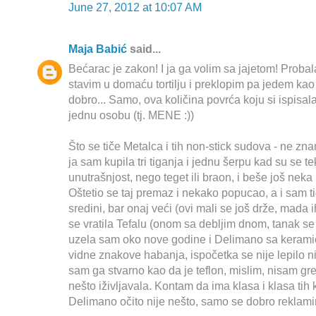
June 27, 2012 at 10:07 AM
Maja Babić
said...
Bećarac je zakon! I ja ga volim sa jajetom! Probal
stavim u domaću tortilju i preklopim pa jedem kao s
dobro... Samo, ova količina povrća koju si ispisala
jednu osobu (tj. MENE :))
Što se tiče Metalca i tih non-stick sudova - ne zna
ja sam kupila tri tiganja i jednu šerpu kad su se tek
unutrašnjost, nego teget ili braon, i beše još neka b
Oštetio se taj premaz i nekako popucao, a i sam 
sredini, bar onaj veći (ovi mali se još drže, mada 
se vratila Tefalu (onom sa debljim dnom, tanak se 
uzela sam oko nove godine i Delimano sa keramič
vidne znakove habanja, ispočetka se nije lepilo ni
sam ga stvarno kao da je teflon, mislim, nisam gr
nešto iživljavala. Kontam da ima klasa i klasa tih 
Delimano očito nije nešto, samo se dobro reklami