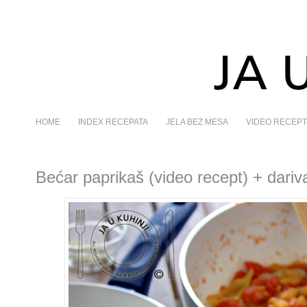
HOME
INDEX RECEPATA
JELA BEZ MESA
VIDEO RECEPT
Bećar paprikaš (video recept) + dariv