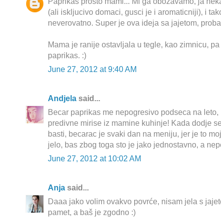
Paprikas prosto mami... Mi ga obozavamo, ja n
(ali iskljucivo domaci, gusci je i aromaticniji), i t
neverovatno. Super je ova ideja sa jajetom, probac
Mama je ranije ostavljala u tegle, kao zimnicu, pa
paprikas. :)
June 27, 2012 at 9:40 AM
Andjela
said...
Becar paprikas me nepogresivo podseca na leto, 
predivne mirise iz mamine kuhinje! Kada dodje 
basti, becarac je svaki dan na meniju, jer je to 
jelo, bas zbog toga sto je jako jednostavno, a nep
June 27, 2012 at 10:02 AM
Anja
said...
Daaa jako volim ovakvo povrće, nisam jela s jajet
pamet, a baš je zgodno :)