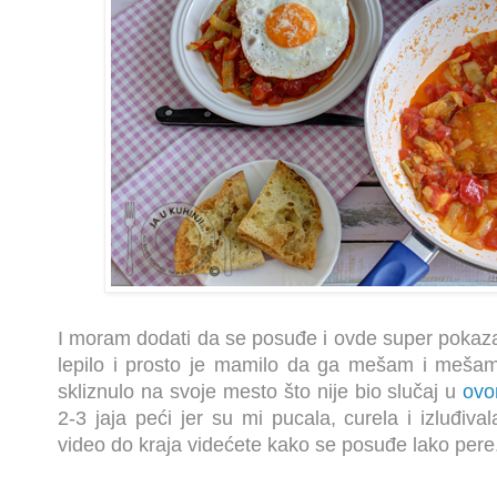
I moram dodati da se posuđe i ovde super pokaza
lepilo i prosto je mamilo da ga mešam i mešam.
skliznulo na svoje mesto što nije bio slučaj u
ovo
2-3 jaja peći jer su mi pucala, curela i izluđiva
video do kraja videćete kako se posuđe lako pere.