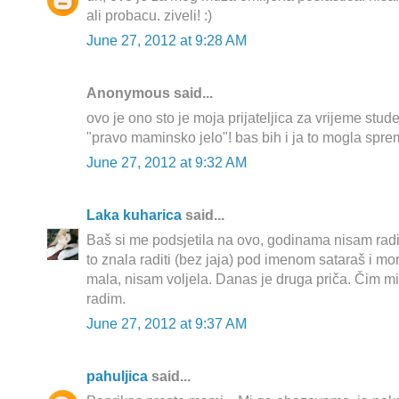
ali probacu. ziveli! :)
June 27, 2012 at 9:28 AM
Anonymous said...
ovo je ono sto je moja prijateljica za vrijeme stu
"pravo maminsko jelo"! bas bih i ja to mogla sprem
June 27, 2012 at 9:32 AM
Laka kuharica
said...
Baš si me podsjetila na ovo, godinama nisam radi
to znala raditi (bez jaja) pod imenom sataraš i mo
mala, nisam voljela. Danas je druga priča. Čim mi 
radim.
June 27, 2012 at 9:37 AM
pahuljica
said...