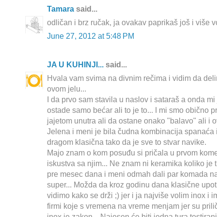
Tamara
said...
odličan i brz ručak, ja ovakav paprikaš još i više 
June 27, 2012 at 5:48 PM
JA U KUHINJI...
said...
Hvala vam svima na divnim rečima i vidim da deli
ovom jelu...
I da prvo sam stavila u naslov i sataraš a onda mi
ostade samo bećar ali to je to... I mi smo obično 
jajetom unutra ali da ostane onako "balavo" ali i 
Jelena i meni je bila čudna kombinacija spanaća 
dragom klasična tako da je sve to stvar navike.
Majo znam o kom posuđu si pričala u prvom kome
iskustva sa njim... Ne znam ni keramika koliko je tr
pre mesec dana i meni odmah dali par komada na t
super... Možda da kroz godinu dana klasične upo
vidimo kako se drži ;) jer i ja najviše volim inox i
firmi koje s vremena na vreme menjam jer su prilič
inox je zakon... Najesen će biti jedna tura testira