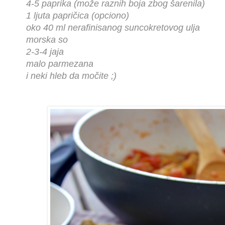
4-5 paprika (može raznih boja zbog šarenila)
1 ljuta papričica (opciono)
oko 40 ml nerafinisanog suncokretovog ulja
morska so
2-3-4 jaja
malo parmezana
i neki hleb da močite ;)