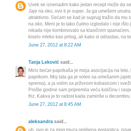
Uvek se iznenadim kako jedan recept može da se
Jaje na oko, ovo ti je super. Ja ga umešem unutra
atraktivno. Sećam se kad je suprug tražio da mu 
na oko. Meni je to tako čudno izgledalo i nije išlo 
nikada nije kombinovalo sa klasičnim spanaćem, 
kiselo mleko kao prilog, ali kako si odrastao, na to
June 27, 2012 at 8:22 AM
Tanja Leković
said...
Miris bećar-paprikaša je moja asocijacija na leto, 
paprikom. Moj tata ga je voleo sa umešanim jajet
sprema), a ja volim sa prženom kobasicom i svež
Prošle godine sam pripremila veću količinu i rasp
friz. Kakva je to radost kada zamiriše u decembru 
June 27, 2012 at 8:45 AM
aleksandra
said...
uh, ovo je za mog muza omiljena poslastica. nisa