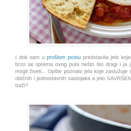
I dok sam u
prošlom postu
predstavila jelo koj
brzo se sprema ovog puta nešto što dragi i ja 
mogli živeti... Opšte poznato jelo koje zaslužuje
običnih i jednostavnih sastojaka a jelo SAVRŠEN
traži?