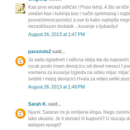
Kao prvo recept odličan ! Pravi letnji. A što se tič
uredan kao i kuhinja kao i način spremanaj i najbi
posvećenost porodici a sve to kako najlepše neg
nezaobilazan dodatak ...kuvanje s ljubavlju!
August 26, 2013 at 1:47 PM
pacezuto2
said...
Ja sada ogladneh I odlicna ideja sta da napravim
rucak posto imam devojcicu od deset meseci I
vremena za kuvanje.Izgleda na videu mljac mljac
svideti I mojoj devojcici.Hvala za video,veliki pozd
August 26, 2013 at 1:49 PM
Sarah K.
said...
Njami. Sataras mi je omiljena klopa. Nego zanima
tako ukusno. Je li domaci ili kupovni? U slucaju d
dobijem recept?