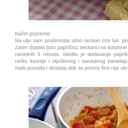
Način pripreme:
Na ulju sam prodinstala sitno seckan crni luk, pos
Zatim dodala ljutu papričicu seckanu na kolutove 
narednih 5 minuta. Sledilo je dodavanje papri
nešto kasnije i oljuštenog i iseckanog parada
malo posolila i dinstala dok se povrće fino nije uk