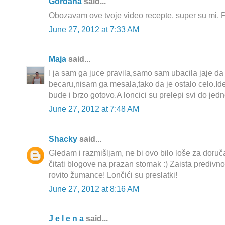
Gordana
said...
Obozavam ove tvoje video recepte, super su mi. P
June 27, 2012 at 7:33 AM
Maja
said...
I ja sam ga juce pravila,samo sam ubacila jaje da
becaru,nisam ga mesala,tako da je ostalo celo.Id
bude i brzo gotovo.A loncici su prelepi svi do jedn
June 27, 2012 at 7:48 AM
Shacky
said...
Gledam i razmišljam, ne bi ovo bilo loše za doruč
čitati blogove na prazan stomak :) Zaista predivno
rovito žumance! Lončići su preslatki!
June 27, 2012 at 8:16 AM
J e l e n a
said...