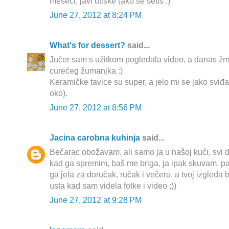
meseci, javi utiske (ako se setiš :)
June 27, 2012 at 8:24 PM
What's for dessert?
said...
Jučer sam s užitkom pogledala video, a danas žmi
curećeg žumanjka :)
Keramičke tavice su super, a jelo mi se jako sviđ
oko).
June 27, 2012 at 8:56 PM
Jacina carobna kuhinja
said...
Bećarac obožavam, ali samo ja u našoj kući, svi 
kad ga spremim, baš me briga, ja ipak skuvam, pa k
ga jela za doručak, ručak i večeru, a tvoj izgleda
usta kad sam videla fotke i video ;))
June 27, 2012 at 9:28 PM