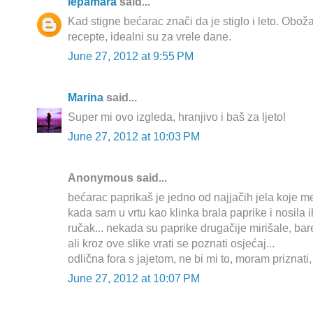
lepamara
said...
Kad stigne bećarac znači da je stiglo i leto. Obo
recepte, idealni su za vrele dane.
June 27, 2012 at 9:55 PM
Marina
said...
Super mi ovo izgleda, hranjivo i baš za ljeto!
June 27, 2012 at 10:03 PM
Anonymous said...
bećarac paprikaš je jedno od najjačih jela koje m
kada sam u vrtu kao klinka brala paprike i nosila i
ručak... nekada su paprike drugačije mirišale, bar
ali kroz ove slike vrati se poznati osjećaj...
odlična fora s jajetom, ne bi mi to, moram priznat
June 27, 2012 at 10:07 PM