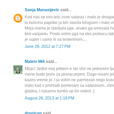
Sanja Manasijevic
said...
Kod nas se ovo jelo zove sataras i malo je druiga
tu kolicinu paprike ja bih stavila kilogram i malo 
Moja mama je stavljala jaje, onako ga umesala na
klot varijantu. Posto volim jaja na oko probacu ta
je super i samo ili sa testeninom....
June 29, 2012 at 7:27 PM
Maleni Miš
said...
Mljac! Jedini moj prblem e sto vrlo ne pidnosim l
mene bude poriv za povracanjem. Dugo nisam jela
kazes-vreme je. I ja volim ne parmezan nego kravl
malo kad s prohladi pomesam sa satarasom...m
gladna. I naravno tumbs up for video! :)
August 26, 2013 at 1:18 PM
dragicap
said...