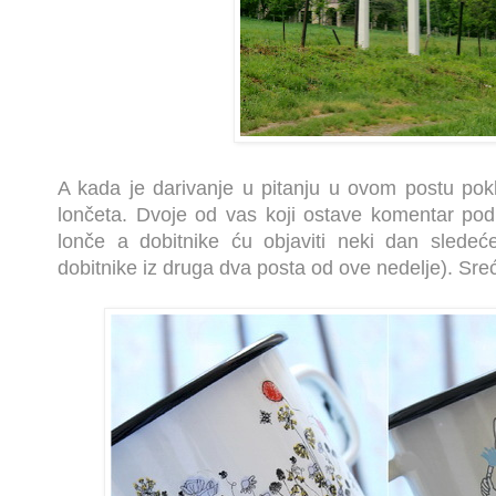
A kada je darivanje u pitanju u ovom postu 
lončeta. Dvoje od vas koji ostave komentar po
lonče a
dobitnike ću objaviti neki dan sledeć
dobitnike iz druga dva posta od ove nedelje). Sreć