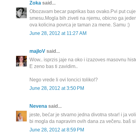
Zoka
said...
Obozavam becar paprikas bas ovako.Pvi put cuje
smesu.Mogla bih ziveti na njemu, obicno ga jede
ova kolicina povrca je taman za mene. Samu :)
June 28, 2012 at 11:27 AM
majloV
said...
Wow.. isprzis jaje na oko i izazoves masovnu hister
E zeno bas ti zavidim..
Nego vrede li ovi loncici toliko!?
June 28, 2012 at 3:50 PM
Nevena
said...
jeste, bećar je stvarno jedna divotna stvar! i ja vo
bi mogla da napravim ovih dana za večeru. baš si
June 28, 2012 at 8:59 PM