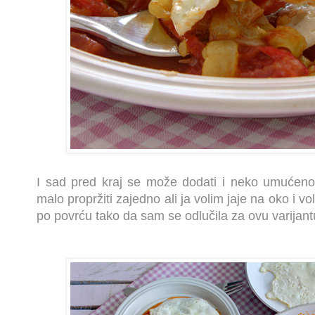
I sad pred kraj se može dodati i neko umućeno
malo propržiti zajedno ali ja volim jaje na oko i 
po povrću tako da sam se odlučila za ovu varijant