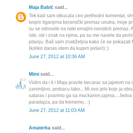
Maja Babić
said...
Tek kad sam otkucala ceo prethodni komentar, shv
tvojim tiganjima keramički premaz unutra, moje 
su se odnosile na neki emajlni-nonstick premaz. A
iste, isti i znak na njima, pa su me navele da pomis
pitanju. Baš sam znatiželjna kako će se pokazati
(koliko danas idem da kupim jedan!) :)
June 27, 2012 at 10:36 AM
Mimi
said...
Vidim da i ti i Maja pravite becarac sa jajetom na 
zanimljivo, probacu tako... Mi ovo jelo koje ja o
sataras i pravimo ga sa muckanim jajima... Jedv
paradajza, pa da krenemo.. :)
June 27, 2012 at 11:03 AM
Amaterka
said...