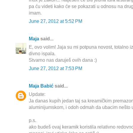
pa ću videti kako će se pokazati u odnosu na drug
imam.
June 27, 2012 at 5:52 PM
Maja
said...
E, ovo volim! Jaja su mi potpuna novost, totalno i
divno ispala.
Stvarno nas daruješ ovih dana :)
June 27, 2012 at 7:53 PM
Maja Babić
said...
Update:
Ja danas kupih jedan taj sa kreamičkim premazom
aluminijumskom, i odoh odmah da ubacim nešto u 
p.s.
ako budeš ovaj keramik koristila relativno redovn