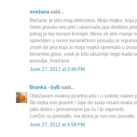
snežana
said...
Bećarac je jelo mog detinjstva. Moja majka, koja 
često pravila ovo jelo i ubacivala jaja direktno jelo 
prilog je bio kuvani krompir. Meso se jelo manje
spremljen u ovom keramičkom posudju je sigurno d
znam da jela koja je moja majka spremala u posu
keramike,gline, uvek je bilo ukusnije nego kada 
posudja. Snežana
June 27, 2012 at 2:46 PM
Branka - byB
said...
Obožavam ovakva povrtna jela i u subotu nakon pl
što treba ovo pravim ! Jaje do sada nisam imala ob
jako dobro i primamnjivo pa ću i to napraviti.
Lončići su preslatki, ma divno je svo ovo posuđe, a
June 27, 2012 at 4:58 PM