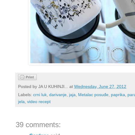
Posted by
JA U KUHINJI...
at
Wednesday, June 27, 2012
Labels:
crni luk
,
darivanje
,
jaja
,
Metalac posuđe
,
paprika
,
par
jela
,
video recept
39 comments: