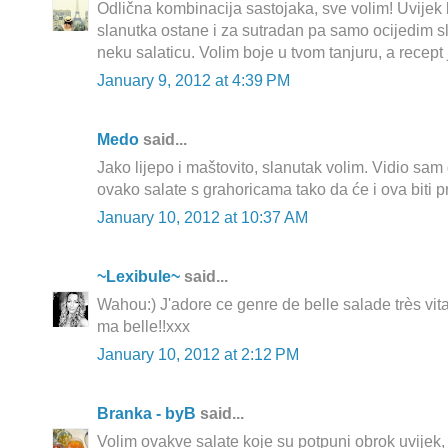
Odlična kombinacija sastojaka, sve volim! Uvije
slanutka ostane i za sutradan pa samo ocijedim s
neku salaticu. Volim boje u tvom tanjuru, a recept 
January 9, 2012 at 4:39 PM
Medo
said...
Jako lijepo i maštovito, slanutak volim. Vidio sam
ovako salate s grahoricama tako da će i ova biti p
January 10, 2012 at 10:37 AM
~Lexibule~
said...
Wahou:) J'adore ce genre de belle salade très vit
ma belle!!xxx
January 10, 2012 at 2:12 PM
Branka - byB
said...
Volim ovakve salate koje su potpuni obrok uvijek