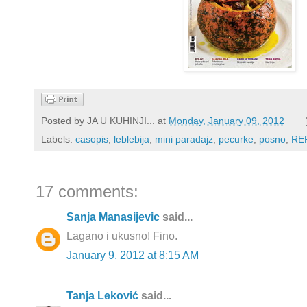
Posted by
JA U KUHINJI...
at
Monday, January 09, 2012
Labels:
casopis
,
leblebija
,
mini paradajz
,
pecurke
,
posno
,
RE
17 comments:
Sanja Manasijevic
said...
Lagano i ukusno! Fino.
January 9, 2012 at 8:15 AM
Tanja Leković
said...