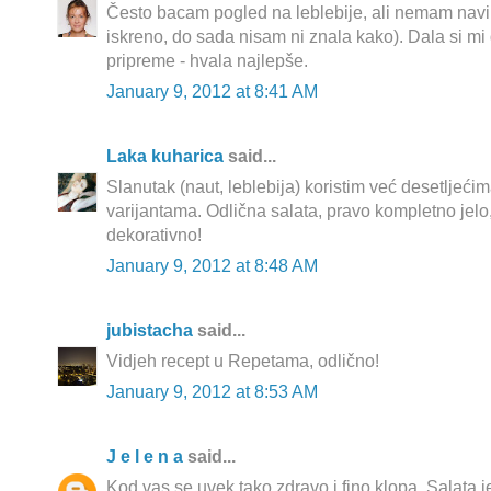
Često bacam pogled na leblebije, ali nemam navik
iskreno, do sada nisam ni znala kako). Dala si mi 
pripreme - hvala najlepše.
January 9, 2012 at 8:41 AM
Laka kuharica
said...
Slanutak (naut, leblebija) koristim već desetljeći
varijantama. Odlična salata, pravo kompletno jelo,
dekorativno!
January 9, 2012 at 8:48 AM
jubistacha
said...
Vidjeh recept u Repetama, odlično!
January 9, 2012 at 8:53 AM
J e l e n a
said...
Kod vas se uvek tako zdravo i fino klopa. Salata 