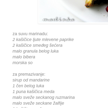
za suvu marinadu:
2 kašičice ljute mlevene paprike
2 kašičice smeđeg šećera
malo granula belog luka
malo bibera
morska so
za premazivanje:
sirup od mandarine
1 čen belog luka
1 puna kašičica meda
malo sveže seckanog ruzmarina
malo sveže seckane žalfije