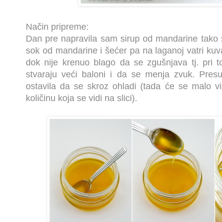
Način pripreme:
Dan pre napravila sam sirup od mandarine tako š
sok od mandarine i šećer pa na laganoj vatri kuva
dok nije krenuo blago da se zgušnjava tj. pri
stvaraju veći baloni i da se menja zvuk. Presu
ostavila da se skroz ohladi (tada će se malo vi
količinu koja se vidi na slici).