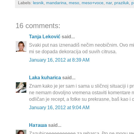
Labels:
lesnik
,
mandarina
,
meso
,
meso+voce
,
nar
,
praziluk
,
p
16 comments:
Tanja Leković
said...
Svaki put nas iznenadiš nečim neobičnim. Ovo mi
mi se dopada dekoracija od suvih citrusa.
January 16, 2012 at 8:39 AM
Laka kuharica
said...
Znam kako je jer sam i sama u sličnoj situaciji i p
ne nemam dovoljno vremena ostaviti komentare n
odličan je recept, a fotke su prekrasne, baš kao i 
January 16, 2012 at 9:04 AM
Наташа
said...
Zazubiceeeeeeeeeee za rebarca, što ne mogu reći i