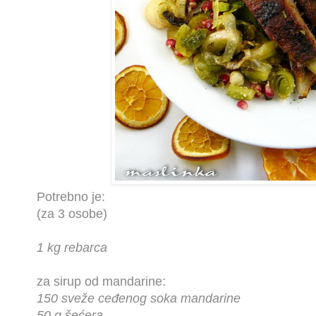
Potrebno je:
(za 3 osobe)
1 kg rebarca
za sirup od mandarine:
150 sveže ceđenog soka mandarine
50 g šećera