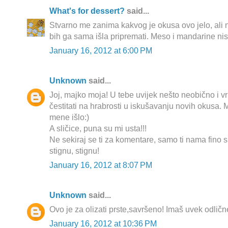
What's for dessert?
said...
Stvarno me zanima kakvog je okusa ovo jelo, ali 
bih ga sama išla pripremati. Meso i mandarine ni
January 16, 2012 at 6:00 PM
Unknown
said...
Joj, majko moja! U tebe uvijek nešto neobično i vr
čestitati na hrabrosti u iskušavanju novih okusa. Mo
mene išlo:)
A sličice, puna su mi usta!!!
Ne sekiraj se ti za komentare, samo ti nama fino
stignu, stignu!
January 16, 2012 at 8:07 PM
Unknown
said...
Ovo je za olizati prste,savršeno! Imaš uvek odlič
January 16, 2012 at 10:36 PM