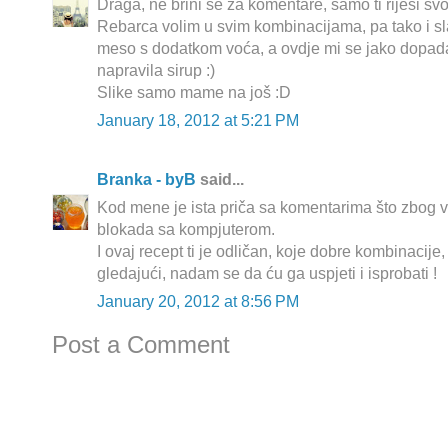
Draga, ne brini se za komentare, samo ti riješi sv
Rebarca volim u svim kombinacijama, pa tako i 
meso s dodatkom voća, a ovdje mi se jako dopada
napravila sirup :)
Slike samo mame na još :D
January 18, 2012 at 5:21 PM
Branka - byB
said...
Kod mene je ista priča sa komentarima što zbog 
blokada sa kompjuterom.
I ovaj recept ti je odličan, koje dobre kombinacije,
gledajući, nadam se da ću ga uspjeti i isprobati !
January 20, 2012 at 8:56 PM
Post a Comment