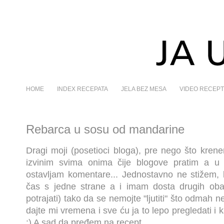
HOME
INDEX RECEPATA
JELA BEZ MESA
VIDEO RECEPT
Rebarca u sosu od mandarine
Dragi moji (posetioci bloga), pre nego što kren
izvinim svima onima čije blogove pratim a u
ostavljam komentare... Jednostavno ne stižem,
čas s jedne strane a i imam dosta drugih ob
potrajati) tako da se nemojte "ljutiti" što odmah 
dajte mi vremena i sve ću ja to lepo pregledati i
:) A sad da pređem na recept...