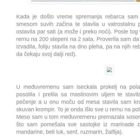
Kada je došlo vreme spremanja rebarca sam n
smesom suvih začina te stavila u vatrostalnu po
ostavila par sati (a može i preko noći). Posle to
rernu na 200 stepeni na 2 sata. Proverila sam da 
izvadila, foliju stavila na dno pleha, pa na njih re
da čekaju svoj dalji red).
U međuvremenu sam iseckala prokelj na pola 
posolila i prelila sa maslinovim uljem te sta
pečenje a u onu moču od mesa stavila sam kr
skuvan krompir. To je onda išlo sve u rernu na pol
Meso sam u tom međuvremenu premazala sosom 
što sam pomešala sve sastojke iz marinade z
mandarine, beli luk, senf, ruzmarin, žalfija).