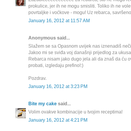
prokulice, jer ih ne mogu smisliti. Toliko ih ne vole
povrtaljke i voćkove - mogu! Uz rebarca, savršeno 
January 16, 2012 at 11:57 AM
Anonymous said...
Slažem se sa Opasnom uvijek nas iznenadiš neči
Jakoo mi se sviđa voj današnji prijedlog za ukusa
Rebarca nisam jako dugo jela ali da znaš da ću o
probati, izgledaju prefino!:)
Pozdrav.
January 16, 2012 at 3:23 PM
Bite my cake
said...
Volim ovakve kombinacije u tvojim receptima!
January 16, 2012 at 4:21 PM