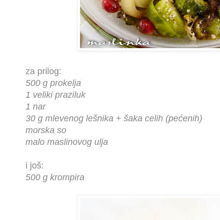
za prilog:
500 g prokelja
1 veliki praziluk
1 nar
30 g mlevenog lešnika + šaka celih (pećenih)
morska so
malo maslinovog ulja
i još:
500 g krompira