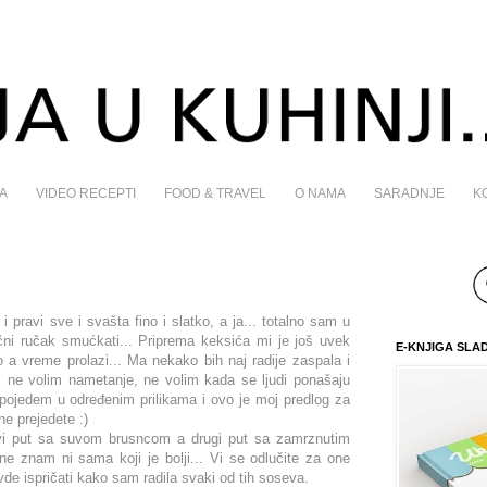
A
VIDEO RECEPTI
FOOD & TRAVEL
O NAMA
SARADNJE
K
pravi sve i svašta fino i slatko, a ja... totalno sam u
ni ručak smućkati... Priprema keksića mi je još uvek
E-KNJIGA SLA
a vreme prolazi... Ma nekako bih naj radije zaspala i
u, ne volim nametanje, ne volim kada se ljudi ponašaju
a pojedem u određenim prilikama i ovo je moj predlog za
ne prejedete :)
rvi put sa suvom brusncom a drugi put sa zamrznutim
ne znam ni sama koji je bolji... Vi se odlučite za one
e ispričati kako sam radila svaki od tih soseva.