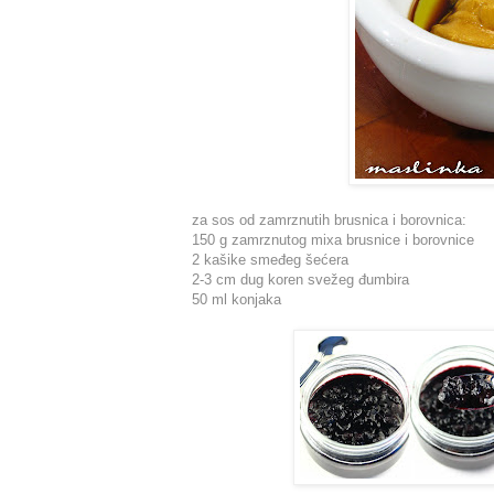
za sos od zamrznutih brusnica i borovnica:
150 g zamrznutog mixa brusnice i borovnice
2 kašike smeđeg šećera
2-3 cm dug koren svežeg đumbira
50 ml konjaka