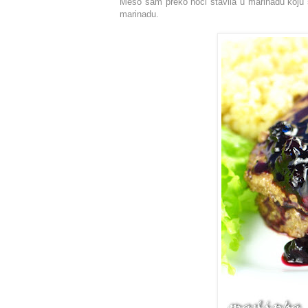
Meso sam preko noći stavila u marinadu koju
marinadu.