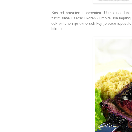
Sos od brusnica i borovnica: U usku a dublju
zatim smeđi šećer i koren đumbira. Na laganoj
dok prilično nije uvrio sok koji je voće ispusti
bilo to.