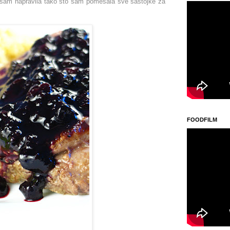
 sam napravila tako što sam pomešala sve sastojke za
FOODFILM