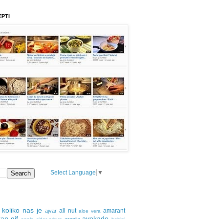
EPTI
Select Language
▼
 koliko nas je
all nut
amarant
ajvar
aloe vera
an gif
avokado