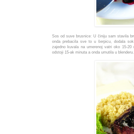
Sos od suve brusnice: U činiju sam stavila bru
onda prebacila sve to u šerpicu, dodala so
zajedno kuvala na umerenoj vatri oko 15-20 m
odstoji 15-ak minuta a onda umutila u blenderu.