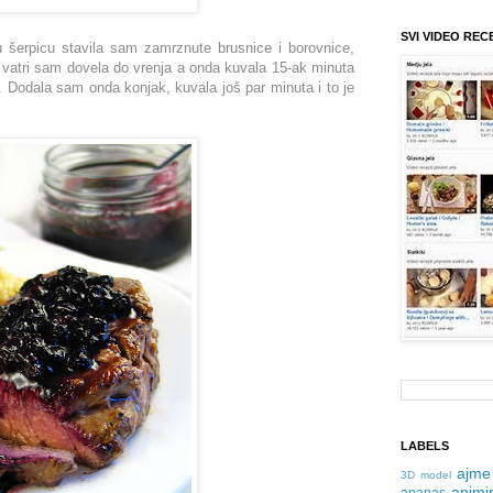
SVI VIDEO REC
 šerpicu stavila sam zamrznute brusnice i borovnice,
 vatri sam dovela do vrenja a onda kuvala 15-ak minuta
lo. Dodala sam onda konjak, kuvala još par minuta i to je
LABELS
ajme
3D model
animir