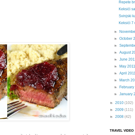
Repete br.
Keksići s
Svinjski 
Keksići 7 
►
Novembe
►
October 
►
Septembe
►
August 2
►
June 201
►
May 201
►
April 201
►
March 20
►
February
►
January 
►
2010
(102)
►
2009
(111)
►
2008
(42)
TRAVEL VIDEO