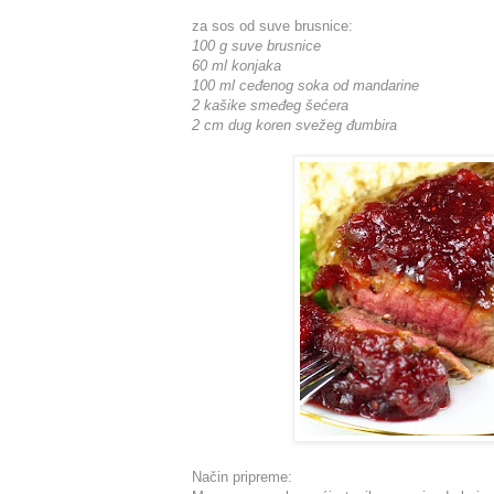
za sos od suve brusnice:
100 g suve brusnice
60 ml konjaka
100 ml ceđenog soka od mandarine
2 kašike smeđeg šećera
2 cm dug koren svežeg đumbira
Način pripreme: