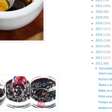
►
2022
(78)
►
2021
(106)
►
2020
(86)
►
2019
(98)
►
2018
(103)
►
2017
(117)
►
2016
(116)
►
2015
(134)
►
2014
(185)
►
2013
(125)
►
2012
(117)
▼
2011
(88)
▼
Decembe
Srećni pra
Kućica od 
Štuka u s
Biftek sa
Fileti so
Punjen svi
Badem-rog