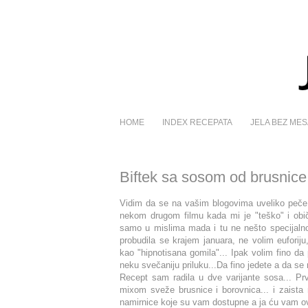
HOME
INDEX RECEPATA
JELA BEZ MES
Biftek sa sosom od brusnice
Vidim da se na vašim blogovima uveliko peče i 
nekom drugom filmu kada mi je "teško" i obič
samo u mislima mada i tu ne nešto specijalno 
probudila se krajem januara, ne volim euforij
kao "hipnotisana gomila"... Ipak volim fino d
neku svečaniju priluku...Da fino jedete a da se 
Recept sam radila u dve varijante sosa... P
mixom sveže brusnice i borovnica... i zaista 
namirnice koje su vam dostupne a ja ću vam ovd