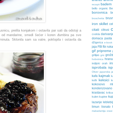
ananas
badem
recepti
bello organic
Be
borovnica
b
brus
bruschetta
iron skillet
ce
citati
citrusi
snicu, prelila konjakom i ostavila par sati da odstoji a
darivanj
cvekla
k od mandarine, smeđi šećer i koren đumbira pa sve
domaca pasta
inuta. Sklonila sam sa vatre, poklopila i ostavila da
džigerica
e-book
jaja
FBI
fbi ruk
gif pripreme
grožd
grilijas
griz
hrana
hobotnica
in
indijski orah
isprobala
is
Oliver
japanska ja
kajmak
kafa
k
keksici
kefir
k
kokosovo ml
kondenzovan
krastavac
krilca
ku
kulen
kupine
lazanje
leblebi
limun
lisnato 
makadamija orasi