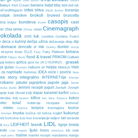
aronija
apple cider
arbun
babini
banana
batat
bbq sos
Baileys Irish Cream
beli luk
biftek
blitva
boranija
stFoodMagazin
bljušt (kuka)
brokoli
osiljak
breskve
bruleed
bruscetta
casopis
bundeva
cast
nica
bulgur
burek
Cinemagraph
ler
chia seme
cimet
čičoka
cokolada
crni luk
curetina
ćuretina
čvarci
e
deca u kuhinji
dečija užina
dip
dešavanja
dinja
domace
doncafe
đumbir
dr Milk
Dukley
dunja
farbana
ekspres lonac
ELLE
Fairy Platinum
Fairy
food & travel
avice
FRIKOM
Galbani
Filippo Berio
grasak
golica
goji bobice
gost na JA U KUHINJI...
je
gulas
heljda
hleb
halloumi sir
hibiskus
Gurman
 za najmlađe
IDEA voće i povrće
hummus
Ikea
sta story
integralno
INTERNET-lije
intervju
probano
jaja
jabuke
jagnjetina
jagode
Jamie
Jerinini recepti
jogurt
Joseph Joseph
buka (kaki)
kapar
karamel
karfiol
ajsije
kale (lisnati kelj)
kašica
kiflice
kokos
eleraba
kelj
kesten
kivi
klice
Klopica
eko
kolač
kolekcija recepata
komorač
o mleko
korpice
kozice
kosmajska
kopriva
kukuruz
kruska
kućica od keksa
kuglof
krompir
pus
lan
kurkuma
kus-kus
kuvarijacije
ladjice
lavanda
LIDL
LEIFHEIT
lesnik
ja
lignje
limeta
leca
ljuto
testo
losos
luk
mak
Live Inspire
lubenica
maline
mamini recepti
mandarina
mango
mali princ