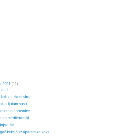
r 2011
(11)
znici...
keksa i zlatni sirup
latko-ljutom sosu
 sosom od brusnice
ma na mediteranski
njski file
ač keksići iz aparata za keks