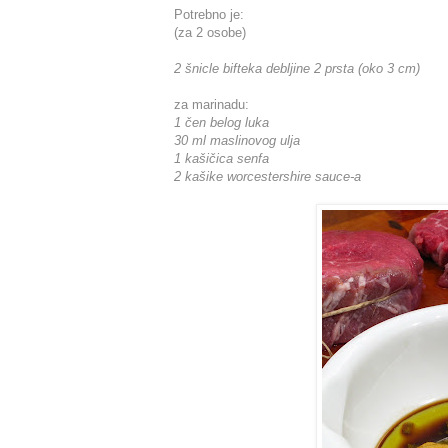
Potrebno je:
(za 2 osobe)
2 šnicle bifteka debljine 2 prsta (oko 3 cm)
za marinadu:
1 čen belog luka
30 ml maslinovog ulja
1 kašičica senfa
2 kašike worcestershire sauce-a