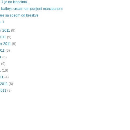
 7 je na kioscima...
a baileys cream-om punjeni marcipanom
kare sa sosom od breskve
u 1
r 2011
(9)
2011
(9)
r 2011
(9)
011
(6)
1
(6)
1
(9)
1
(10)
11
(4)
 2011
(6)
2011
(9)