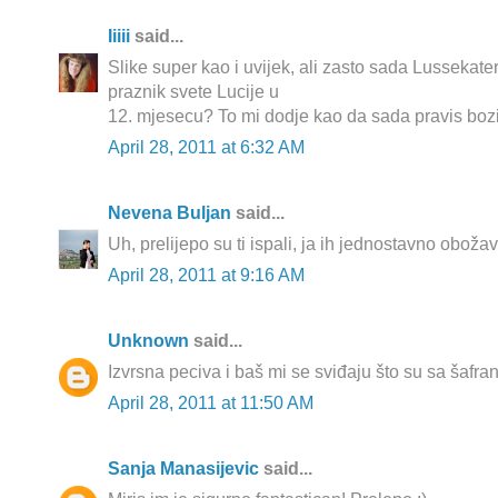
Iiiii
said...
Slike super kao i uvijek, ali zasto sada Lussekate
praznik svete Lucije u
12. mjesecu? To mi dodje kao da sada pravis bozi
April 28, 2011 at 6:32 AM
Nevena Buljan
said...
Uh, prelijepo su ti ispali, ja ih jednostavno oboža
April 28, 2011 at 9:16 AM
Unknown
said...
Izvrsna peciva i baš mi se sviđaju što su sa šafra
April 28, 2011 at 11:50 AM
Sanja Manasijevic
said...