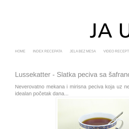
HOME
INDEX RECEPATA
JELA BEZ MESA
VIDEO RECEPT
Lussekatter - Slatka peciva sa šafra
Neverovatno mekana i mirisna peciva koja uz nek
idealan početak dana...