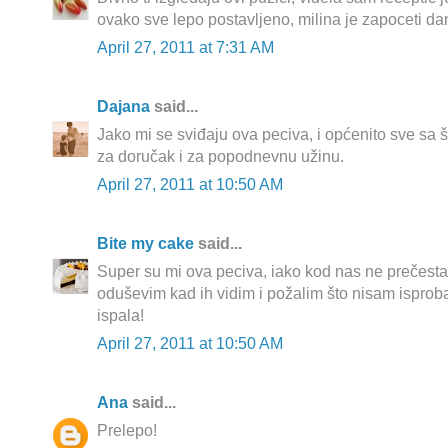
ovako sve lepo postavljeno, milina je zapoceti dan
April 27, 2011 at 7:31 AM
Dajana
said...
Jako mi se sviđaju ova peciva, i općenito sve sa š
za doručak i za popodnevnu užinu.
April 27, 2011 at 10:50 AM
Bite my cake
said...
Super su mi ova peciva, iako kod nas ne prečesta,
oduševim kad ih vidim i požalim što nisam isproba
ispala!
April 27, 2011 at 10:50 AM
Ana
said...
Prelepo!