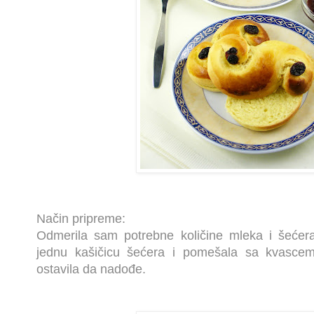
Način pripreme:
Odmerila sam potrebne količine mleka i šećera
jednu kašičicu šećera i pomešala sa kvascem
ostavila da nadođe.