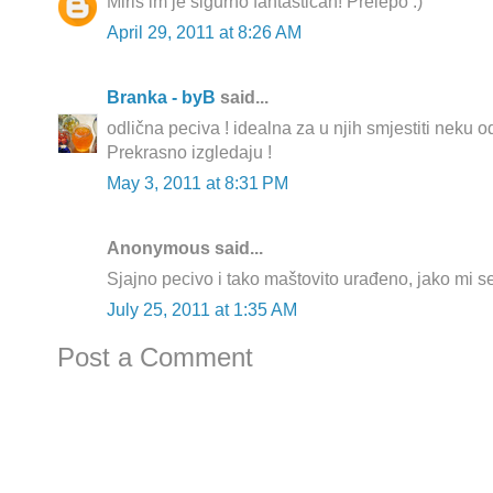
Miris im je sigurno fantastican! Prelepo :)
April 29, 2011 at 8:26 AM
Branka - byB
said...
odlična peciva ! idealna za u njih smjestiti neku 
Prekrasno izgledaju !
May 3, 2011 at 8:31 PM
Anonymous said...
Sjajno pecivo i tako maštovito urađeno, jako mi se
July 25, 2011 at 1:35 AM
Post a Comment