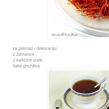
za premaz i dekoraciju:
1 žumance
2 kašičice vode
šaka grožđica