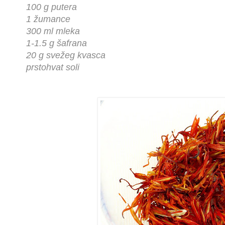
100 g putera
1 žumance
300 ml mleka
1-1.5 g šafrana
20 g svežeg kvasca
prstohvat soli