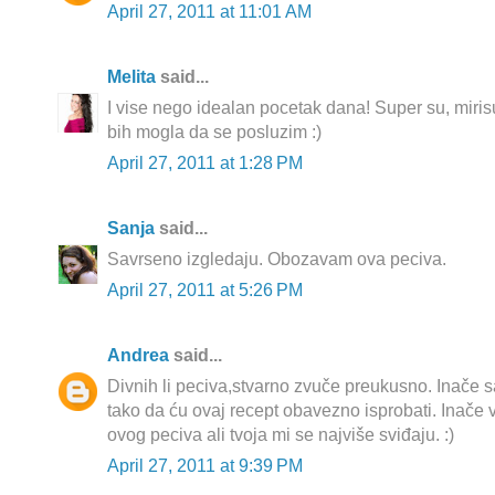
April 27, 2011 at 11:01 AM
Melita
said...
I vise nego idealan pocetak dana! Super su, miri
bih mogla da se posluzim :)
April 27, 2011 at 1:28 PM
Sanja
said...
Savrseno izgledaju. Obozavam ova peciva.
April 27, 2011 at 5:26 PM
Andrea
said...
Divnih li peciva,stvarno zvuče preukusno. Inače 
tako da ću ovaj recept obavezno isprobati. Inače 
ovog peciva ali tvoja mi se najviše sviđaju. :)
April 27, 2011 at 9:39 PM