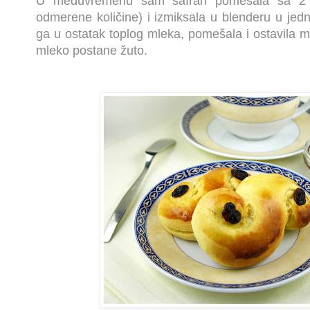
U međuvremenu sam šafran pomešala sa 2 k
odmerene količine) i izmiksala u blenderu u jed
ga u ostatak toplog mleka, pomešala i ostavila ma
mleko postane žuto.