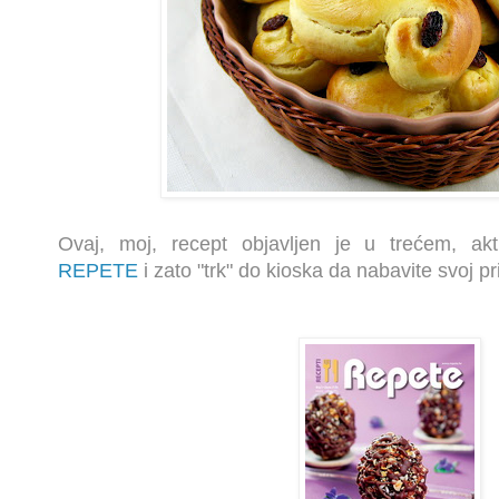
Ovaj
, moj,
recept objavljen je u trećem, ak
REPETE
i zato "trk" do kioska da nabavite svoj pr