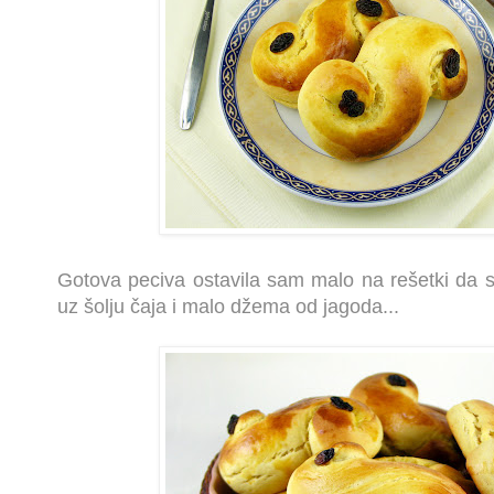
Gotova peciva ostavila sam malo na rešetki da s
uz šolju čaja i malo džema od jagoda...