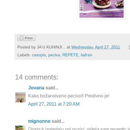
Posted by
JA U KUHINJI...
at
Wednesday, April 27, 2011
Labels:
casopis
,
peciva
,
REPETE
,
šafran
14 comments:
Jovana
said...
Kako božanstveno pecivo!! Predivno je!
April 27, 2011 at 7:20 AM
mignonne
said...
Divno ti izgledaju ovi puzici, videla sam receptic 