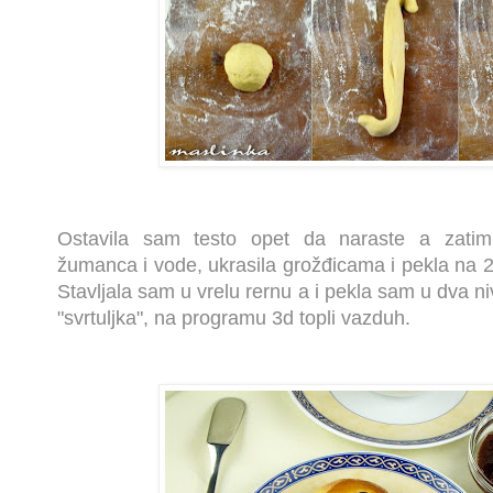
Ostavila sam testo opet da naraste a zati
žumanca i vode, ukrasila grožđicama i pekla na 
Stavljala sam u vrelu rernu a i pekla sam u dva ni
"svrtuljka", na programu 3d topli vazduh.