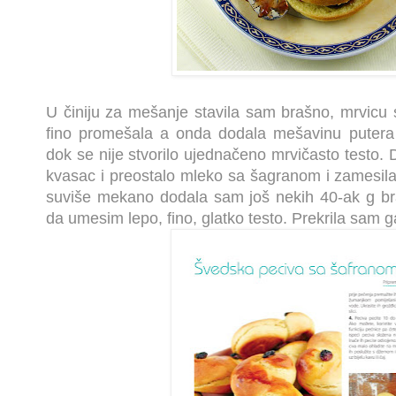
U činiju za mešanje stavila sam brašno, mrvicu so
fino promešala a onda dodala mešavinu puter
dok se nije stvorilo ujednačeno mrvičasto testo.
kvasac i preostalo mleko sa šagranom i zamesila 
suviše mekano dodala sam još nekih 40-ak g braš
da umesim lepo, fino, glatko testo. Prekrila sam g