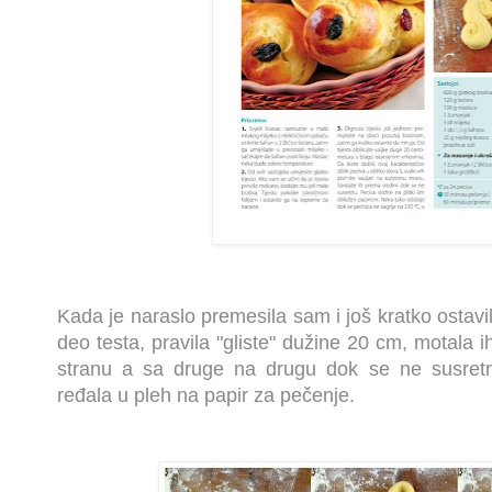
Kada je naraslo premesila sam i još kratko ostav
deo testa, pravila "gliste" dužine 20 cm, motala 
stranu a sa druge na drugu dok se ne susretnu
ređala u pleh na papir za pečenje.