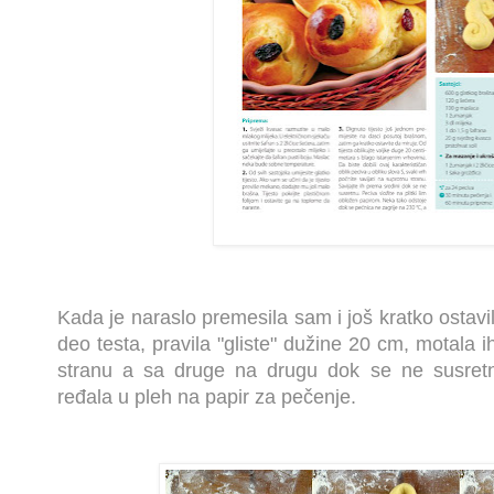
Kada je naraslo premesila sam i još kratko ostav
deo testa, pravila "gliste" dužine 20 cm, motala 
stranu a sa druge na drugu dok se ne susretnu
ređala u pleh na papir za pečenje.