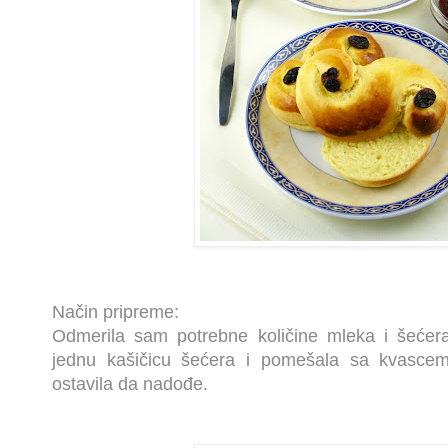
Način pripreme:
Odmerila sam potrebne količine mleka i šećera
jednu kašičicu šećera i pomešala sa kvascem
ostavila da nadođe.