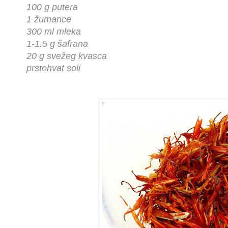
100 g putera
1 žumance
300 ml mleka
1-1.5 g šafrana
20 g svežeg kvasca
prstohvat soli