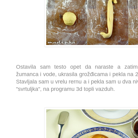
Ostavila sam testo opet da naraste a zati
žumanca i vode, ukrasila grožđicama i pekla na 
Stavljala sam u vrelu rernu a i pekla sam u dva ni
"svrtuljka", na programu 3d topli vazduh.