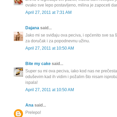
ovako sve lepo postavljeno, milina je zapoceti dan
April 27, 2011 at 7:31 AM
Dajana
said...
Jako mi se sviđaju ova peciva, i općenito sve sa š
za doručak i za popodnevnu užinu.
April 27, 2011 at 10:50 AM
Bite my cake
said...
Super su mi ova peciva, iako kod nas ne prečesta,
oduševim kad ih vidim i požalim što nisam isproba
ispala!
April 27, 2011 at 10:50 AM
Ana
said...
Prelepo!