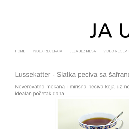
HOME
INDEX RECEPATA
JELA BEZ MESA
VIDEO RECEPT
Lussekatter - Slatka peciva sa šafra
Neverovatno mekana i mirisna peciva koja uz nek
idealan početak dana...