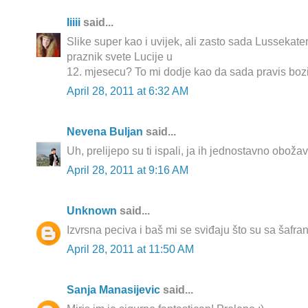
Iiiii
said...
Slike super kao i uvijek, ali zasto sada Lussekate
praznik svete Lucije u
12. mjesecu? To mi dodje kao da sada pravis bozi
April 28, 2011 at 6:32 AM
Nevena Buljan
said...
Uh, prelijepo su ti ispali, ja ih jednostavno oboža
April 28, 2011 at 9:16 AM
Unknown
said...
Izvrsna peciva i baš mi se sviđaju što su sa šafra
April 28, 2011 at 11:50 AM
Sanja Manasijevic
said...