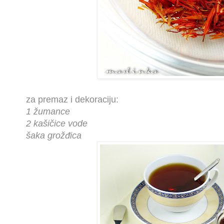
za premaz i dekoraciju:
1 žumance
2 kašičice vode
šaka grožđica