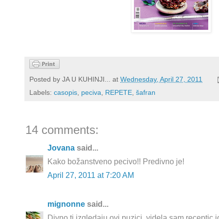
Posted by
JA U KUHINJI...
at
Wednesday, April 27, 2011
Labels:
casopis
,
peciva
,
REPETE
,
šafran
14 comments:
Jovana
said...
Kako božanstveno pecivo!! Predivno je!
April 27, 2011 at 7:20 AM
mignonne
said...
Divno ti izgledaju ovi puzici, videla sam receptic 