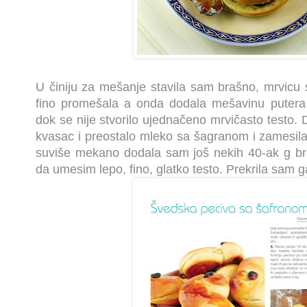
U činiju za mešanje stavila sam brašno, mrvicu so
fino promešala a onda dodala mešavinu puter
dok se nije stvorilo ujednačeno mrvičasto testo.
kvasac i preostalo mleko sa šagranom i zamesila 
suviše mekano dodala sam još nekih 40-ak g braš
da umesim lepo, fino, glatko testo. Prekrila sam g