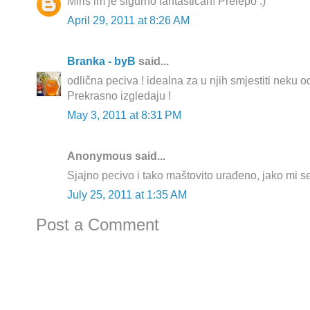
Miris im je sigurno fantastican! Prelepo :)
April 29, 2011 at 8:26 AM
Branka - byB
said...
odlična peciva ! idealna za u njih smjestiti neku 
Prekrasno izgledaju !
May 3, 2011 at 8:31 PM
Anonymous said...
Sjajno pecivo i tako maštovito urađeno, jako mi se
July 25, 2011 at 1:35 AM
Post a Comment