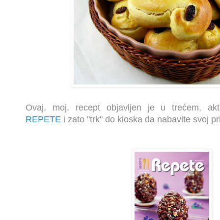
Ovaj
, moj,
recept objavljen je u trećem, ak
REPETE
i zato "trk" do kioska da nabavite svoj pr