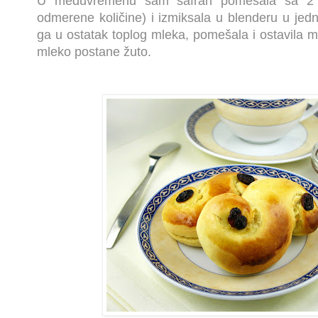
U međuvremenu sam šafran pomešala sa 2 k
odmerene količine) i izmiksala u blenderu u jed
ga u ostatak toplog mleka, pomešala i ostavila ma
mleko postane žuto.