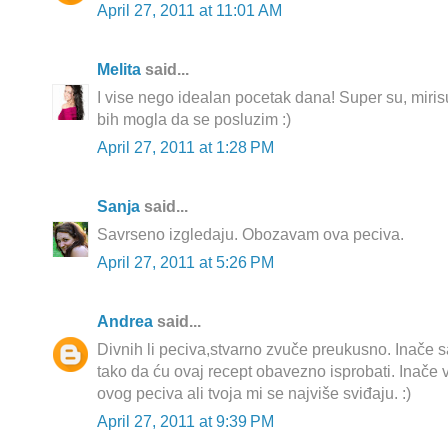
April 27, 2011 at 11:01 AM
Melita
said...
I vise nego idealan pocetak dana! Super su, miri
bih mogla da se posluzim :)
April 27, 2011 at 1:28 PM
Sanja
said...
Savrseno izgledaju. Obozavam ova peciva.
April 27, 2011 at 5:26 PM
Andrea
said...
Divnih li peciva,stvarno zvuče preukusno. Inače 
tako da ću ovaj recept obavezno isprobati. Inače 
ovog peciva ali tvoja mi se najviše sviđaju. :)
April 27, 2011 at 9:39 PM