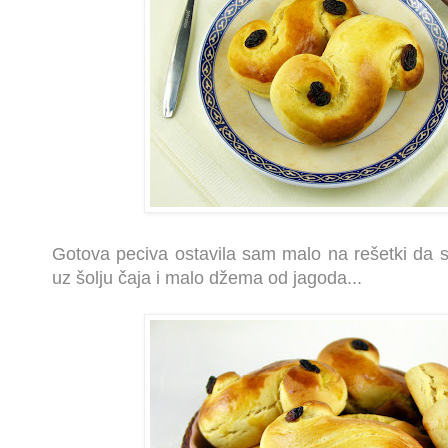
Gotova peciva ostavila sam malo na rešetki da s
uz šolju čaja i malo džema od jagoda...