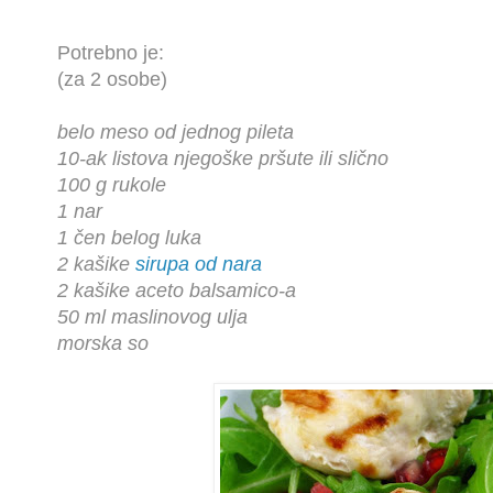
Potrebno je:
(za 2 osobe)
belo meso od jednog pileta
10-ak listova njegoške pršute ili slično
100 g rukole
1 nar
1 čen belog luka
2 kašike
sirupa od nara
2 kašike aceto balsamico-a
50 ml maslinovog ulja
morska so