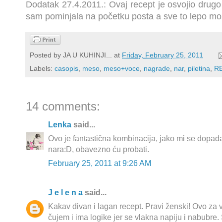
Dodatak 27.4.2011.: Ovaj recept je osvojio drug
sam pominjala na početku posta a sve to lepo m
Posted by
JA U KUHINJI...
at
Friday, February 25, 2011
Labels:
casopis
,
meso
,
meso+voce
,
nagrade
,
nar
,
piletina
,
R
14 comments:
Lenka
said...
Ovo je fantastična kombinacija, jako mi se dopad
nara:D, obavezno ću probati.
February 25, 2011 at 9:26 AM
J e l e n a
said...
Kakav divan i lagan recept. Pravi ženski! Ovo za 
čujem i ima logike jer se vlakna napiju i nabubre.