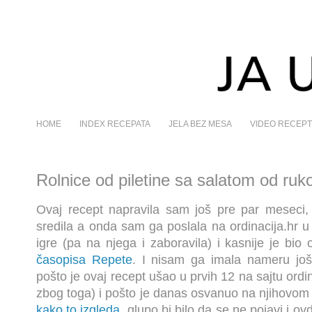
HOME
INDEX RECEPATA
JELA BEZ MESA
VIDEO RECEPT
Rolnice od piletine sa salatom od ruko
Ovaj recept napravila sam još pre par meseci,
sredila a onda sam ga poslala na ordinacija.hr 
igre (pa na njega i zaboravila) i kasnije je bio 
časopisa Repete
. I nisam ga imala nameru još 
pošto je ovaj recept ušao u prvih 12 na sajtu ordin
zbog toga) i pošto je danas osvanuo na njihovom
kako to izgleda
, glupo bi bilo da se ne pojavi i o