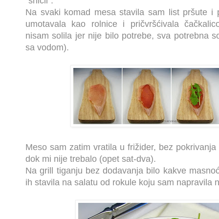
"šnicli".
Na svaki komad mesa stavila sam list pršute i p
umotavala kao rolnice i pričvršćivala čačkali
nisam solila jer nije bilo potrebe, sva potrebna 
sa vodom).
Meso sam zatim vratila u frižider, bez pokrivanja
dok mi nije trebalo (opet sat-dva).
Na grill tiganju bez dodavanja bilo kakve masno
ih stavila na salatu od rokule koju sam napravila 