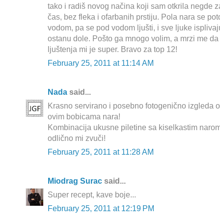
tako i radiš novog načina koji sam otkrila negde za
čas, bez fleka i ofarbanih prstiju. Pola nara se p
vodom, pa se pod vodom ljušti, i sve ljuke ispliva
ostanu dole. Pošto ga mnogo volim, a mrzi me da g
ljuštenja mi je super. Bravo za top 12!
February 25, 2011 at 11:14 AM
Nada
said...
Krasno servirano i posebno fotogenično izgleda ov
ovim bobicama nara!
Kombinacija ukusne piletine sa kiselkastim narom
odlično mi zvuči!
February 25, 2011 at 11:28 AM
Miodrag Surac
said...
Super recept, kave boje...
February 25, 2011 at 12:19 PM