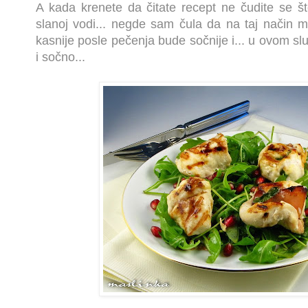
A kada krenete da čitate recept ne čudite se š
slanoj vodi... negde sam čula da na taj način 
kasnije posle pečenja bude sočnije i... u ovom sluč
i sočno...