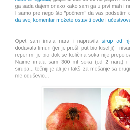
ga sada dajem onako kako sam ga u prvi mah i na
I samo pre nego što "počnem" da vas podsetim
da svoj komentar možete ostaviti ovde i učestvova
Opet sam imala nara i napravila
sirup od n
dodavala limun (jer je prošli put bio kiseliji) i n
reper mi je bio dok se količina
soka nije prep
olo
Naime imala sam 300 ml soka (od 2 nara) i
sirupa... tečniji je ali je i lakši za mešanje sa dru
me oduševio...