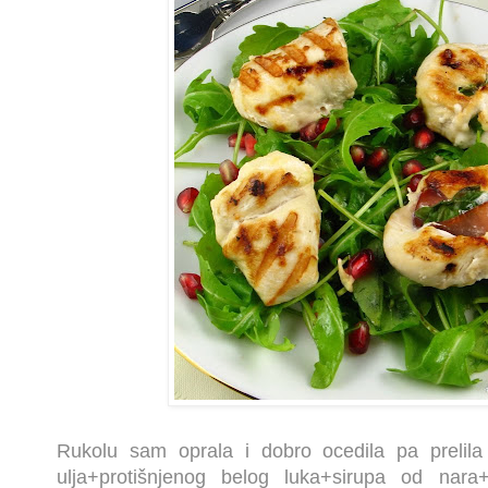
Rukolu sam oprala i dobro ocedila pa prelil
ulja+protišnjenog belog luka+sirupa od nara