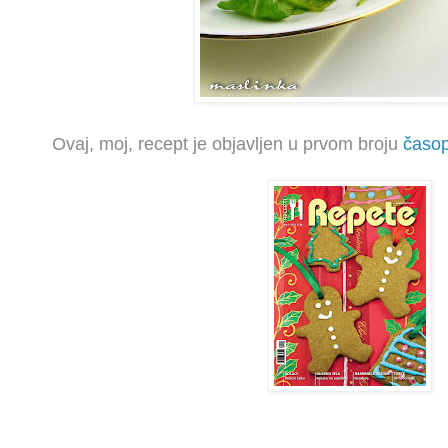
Ovaj, moj, recept je objavljen u prvom broju
časo