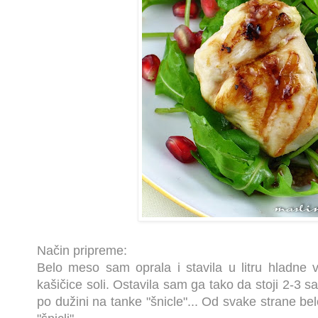
Način pripreme:
Belo meso sam oprala i stavila u litru hladne
kašičice soli. Ostavila sam ga tako da stoji 2-3 sa
po dužini na tanke "šnicle"... Od svake strane b