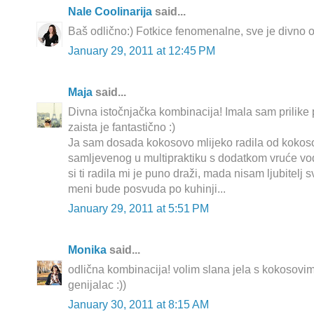
Nale Coolinarija
said...
Baš odlično:) Fotkice fenomenalne, sve je divno
January 29, 2011 at 12:45 PM
Maja
said...
Divna istočnjačka kombinacija! Imala sam prilike p
zaista je fantastično :)
Ja sam dosada kokosovo mlijeko radila od koko
samljevenog u multipraktiku s dodatkom vruće vode
si ti radila mi je puno draži, mada nisam ljubitelj 
meni bude posvuda po kuhinji...
January 29, 2011 at 5:51 PM
Monika
said...
odlična kombinacija! volim slana jela s kokosovim
genijalac :))
January 30, 2011 at 8:15 AM