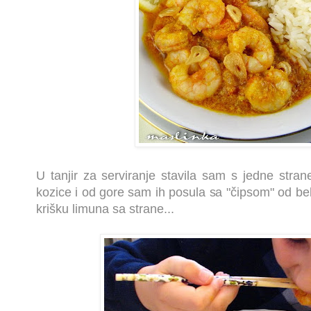
U tanjir za serviranje stavila sam s jedne stran
kozice i od gore sam ih posula sa "čipsom" od bel
krišku limuna sa strane...