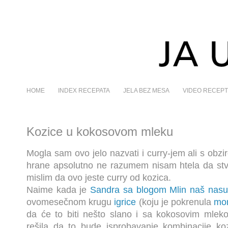
HOME
INDEX RECEPATA
JELA BEZ MESA
VIDEO RECEPT
Kozice u kokosovom mleku
Mogla sam ovo jelo nazvati i curry-jem ali s obzi
hrane apsolutno ne razumem nisam htela da s
mislim da ovo jeste curry od kozica.
Naime kada je
Sandra sa blogom Mlin naš nasu
ovomesečnom krugu
igrice
(koju je pokrenula
mo
da će to biti nešto slano i sa kokosovim mlek
rešila da to bude isprobavanje kombinacije ko