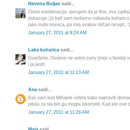
Nevena Buljan
said...
Divno kombinacija, vjerujem da je fino, ova zadnja
dokazuje ;))) baš sam nedavno nabavila kuharicu
jako malo novaca, pa ima ovakav sličan recept.. :)
January 27, 2011 at 9:24 AM
Laka kuharica
said...
Svaršeno. Osobno ne volim curry (moji u familiji vo
i ja jesti!
January 27, 2011 at 11:13 AM
Ana
said...
Bas sam kod Mihaele videla kako napraviti doma
pitala za sta bih ga mogla iskoristiti. Kad eto ove 
January 27, 2011 at 11:26 AM
Maja
said...