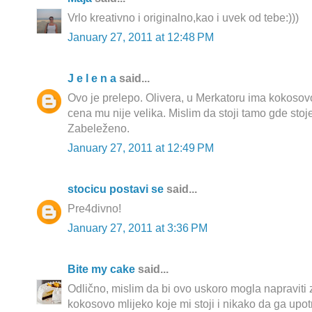
Vrlo kreativno i originalno,kao i uvek od tebe:)))
January 27, 2011 at 12:48 PM
J e l e n a
said...
Ovo je prelepo. Olivera, u Merkatoru ima kokosov
cena mu nije velika. Mislim da stoji tamo gde stoje 
Zabeleženo.
January 27, 2011 at 12:49 PM
stocicu postavi se
said...
Pre4divno!
January 27, 2011 at 3:36 PM
Bite my cake
said...
Odlično, mislim da bi ovo uskoro mogla napraviti
kokosovo mlijeko koje mi stoji i nikako da ga upot