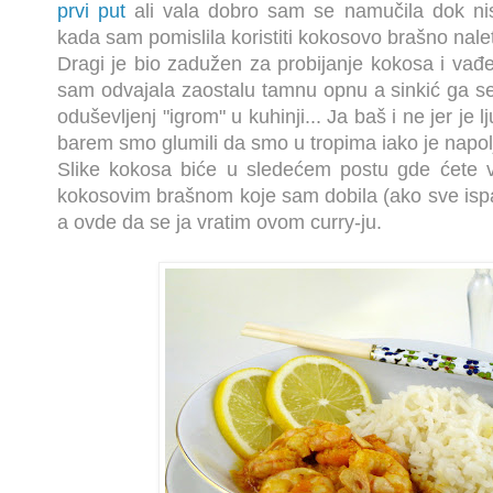
prvi put
ali vala dobro sam se namučila dok nis
kada sam pomislila koristiti kokosovo brašno nale
Dragi je bio zadužen za probijanje kokosa i vađen
sam odvajala zaostalu tamnu opnu a sinkić ga se
oduševljenj "igrom" u kuhinji... Ja baš i ne jer je l
barem smo glumili da smo u tropima iako je napolj
Slike kokosa biće u sledećem postu gde ćete v
kokosovim brašnom koje sam dobila (ako sve isp
a ovde da se ja vratim ovom curry-ju.