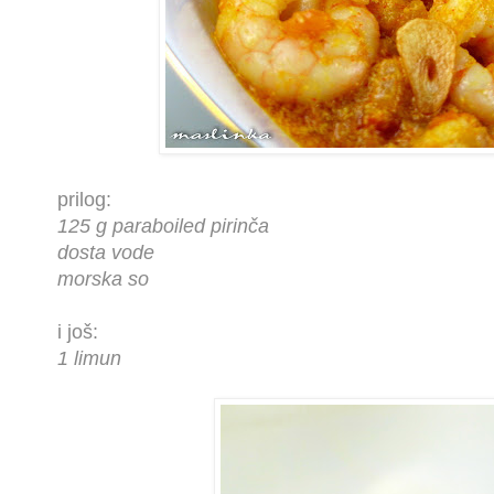
prilog:
125 g paraboiled pirinča
dosta vode
morska so
i još:
1 limun