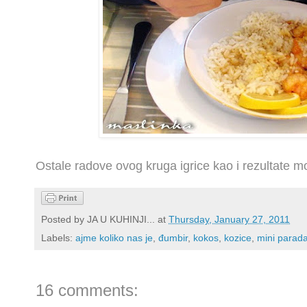
Ostale radove ovog kruga igrice kao i rezultate m
Posted by
JA U KUHINJI...
at
Thursday, January 27, 2011
Labels:
ajme koliko nas je
,
đumbir
,
kokos
,
kozice
,
mini parada
16 comments: