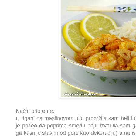
Način pripreme:
U tiganj na maslinovom ulju propržila sam beli lu
je počeo da poprima smeđu boju izvadila sam ga 
ga kasnije stavim od gore kao dekoraciju) a na is