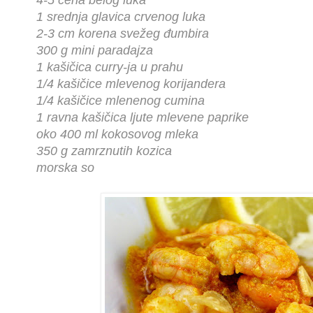
4-5 čena belog luka
1 srednja glavica crvenog luka
2-3 cm korena svežeg đumbira
300 g mini paradajza
1 kašičica curry-ja u prahu
1/4 kašičice mlevenog korijandera
1/4 kašičice mlenenog cumina
1 ravna kašičica ljute mlevene paprike
oko 400 ml kokosovog mle
ka
350 g zamrznutih kozica
morska so