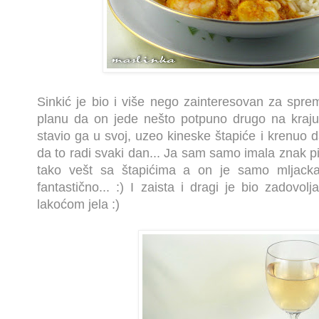
Sinkić je bio i više nego zainteresovan za spre
planu da on jede nešto potpuno drugo na kraju m
stavio ga u svoj, uzeo kineske štapiće i krenuo
da to radi svaki dan... Ja sam samo imala znak pi
tako vešt sa štapićima a on je samo mljacka
fantastično... :) I zaista i dragi je bio zadovo
lakoćom jela :)