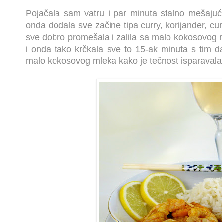
Pojačala sam vatru i par minuta stalno mešajući
onda dodala sve začine tipa curry, korijander, cu
sve dobro promešala i zalila sa malo kokosovog 
i onda tako krčkala sve to 15-ak minuta s tim
malo kokosovog mleka kako je tečnost isparavala