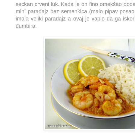
seckan crveni luk. Kada je on fino omekšao doda
mini paradajz bez semenkica (malo pipav posao s
imala veliki paradajz a ovaj je vapio da ga iskori
đumbira.