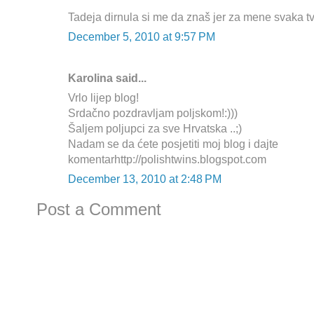
Tadeja dirnula si me da znaš jer za mene svaka t
December 5, 2010 at 9:57 PM
Karolina said...
Vrlo lijep blog!
Srdačno pozdravljam poljskom!:)))
Šaljem poljupci za sve Hrvatska ..;)
Nadam se da ćete posjetiti moj blog i dajte
komentarhttp://polishtwins.blogspot.com
December 13, 2010 at 2:48 PM
Post a Comment