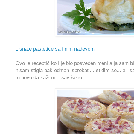
Lisnate pastetice sa finim nadevom
Ovo je receptić koji je bio posvećen meni a ja sam bi
nisam stigla baš odmah isprobati... stidim se... ali
tu novo da kažem... savršeno...