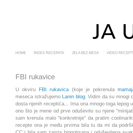
HOME
INDEX RECEPATA
JELA BEZ MESA
VIDEO RECEPT
FBI rukavice
U okviru
FBI rukavica
(koje je pokrenula
mamaj
meseca istražujemo
Lanin blog
. Vidim da su mnogi od
dosta njenih receptića... Ima ona mnogo toga lepog u 
ono što je mene od prve oduševilo su njene "minijat
sam krenula malo "konkretnije" da pratim coolinarik
recepte ona je među prvima bila tu da mi da podršk
CC i bila sam zaista hipnotisana i oduševljena sva