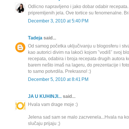
Odlicno napravljeno i jako dobar odabir recepata
pripremljenih jela. Ove tortice su fenomenalne. Br
December 3, 2010 at 5:40 PM
Tadeja
said...
Od samog početka uključivanju u blogosferu i stva
kao autorici divim na lakoći kojom "vodiš" svoj bl
recepata, odabira i broja recepata drugih autora k
barem nešto imaš na lageru, do prezentacije i fotogr
to samo potvrdila. Prekrasno! :)
December 5, 2010 at 8:41 PM
JA U KUHINJI...
said...
Hvala vam drage moje :)
Jelena sad sam se malo zacrvenela...Hvala na 
slučaju prijaju ;)