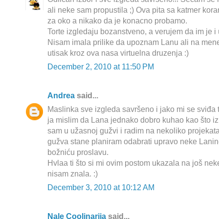
ali neke sam propustila ;) Ova pita sa katmer ko
za oko a nikako da je konacno probamo.
Torte izgledaju bozanstveno, a verujem da im je i
Nisam imala prilike da upoznam Lanu ali na mene 
utisak kroz ova nasa virtuelna druzenja :)
December 2, 2010 at 11:50 PM
Andrea
said...
Maslinka sve izgleda savršeno i jako mi se sviđa tv
ja mislim da Lana jednako dobro kuhao kao što izr
sam u užasnoj gužvi i radim na nekoliko projekat
gužva stane planiram odabrati upravo neke Lanin
božniću proslavu.
Hvlaa ti što si mi ovim postom ukazala na još nek
nisam znala. :)
December 3, 2010 at 10:12 AM
Nale Coolinarija
said...