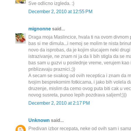
Sve odlicno izgleda. :)
December 2, 2010 at 12:55 PM
mignonne
said...
Draga moja Maslincice, hvala ti na ovom divnom p
bas si me dirnula...i nemoj se molim te nista brinut
novo da isprobas, da je kojim slucajem neki drug
istrazivanje, ne znam ni ja da li bih stigla da se 
bas sam u guzvi u poslednje vreme, verujem kao i
priblizavaju praznici.;))
A secam se svakog od ovih receptica i znam da m
tvojim besprekornim fotkicama, i jako bih volela d
druzenje, mislim da cemo ovog puta biti cak u ve
novog susreta, punoo lepih pozdrava saljem!;)))
December 2, 2010 at 2:17 PM
Unknown
said...
Predivan izbor recepata, neke od ovih sam i sama 