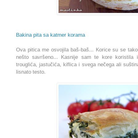
Bakina pita sa katmer korama
Ova pitica me osvojila baš-baš... Korice su se tako
nešto savršeno... Kasnije sam te kore koristila 
trouglića, jastučića, kiflica i svega nečega ali sušti
lisnato testo.