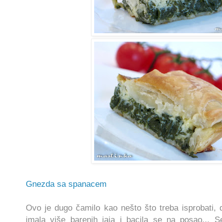
Gnezda sa spanacem
Ovo je dugo čamilo kao nešto što treba isprobati
imala više barenih jaja i bacila se na posao..