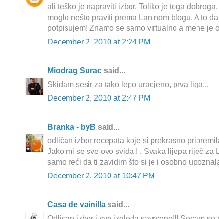
ali teško je napraviti izbor. Toliko je toga dobroga
moglo nešto praviti prema Laninom blogu. A to da
potpisujem! Znamo se samo virtualno a mene je os
December 2, 2010 at 2:24 PM
Miodrag Surac
said...
Skidam sesir za tako lepo uradjeno, prva liga...
December 2, 2010 at 2:47 PM
Branka - byB
said...
odličan izbor recepata koje si prekrasno pripremila
Jako mi se sve ovo sviđa ! . Svaka lijepa riječ za
samo reći da ti zavidim što si je i osobno upoznala
December 2, 2010 at 10:47 PM
Casa de vainilla
said...
Odlican izbor i sve izgleda savrseno!!! Secam se 