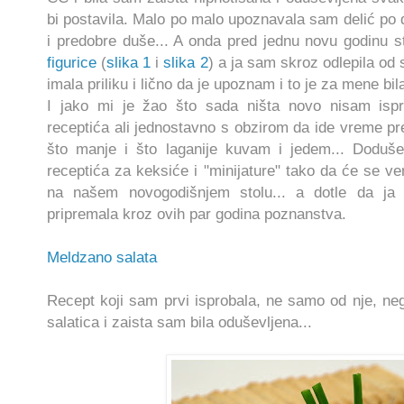
bi postavila. Malo po malo upoznavala sam delić po d
i predobre duše... A onda pred jednu novu godinu s
figurice
(
slika 1
i
slika 2
) a ja sam skroz odlepila od 
imala priliku i lično da je upoznam i to je za mene bila
I jako mi je žao što sada ništa novo nisam ispr
receptića ali jednostavno s obzirom da ide vreme pr
što manje i što laganije kuvam i jedem... Doduš
receptića za keksiće i "minijature" tako da će se v
na našem novogodišnjem stolu... a dotle da ja
pripremala kroz ovih par godina poznanstva.
Meldzano salata
Recept koji sam prvi isprobala, ne samo od nje, ne
salatica i zaista sam bila oduševljena...