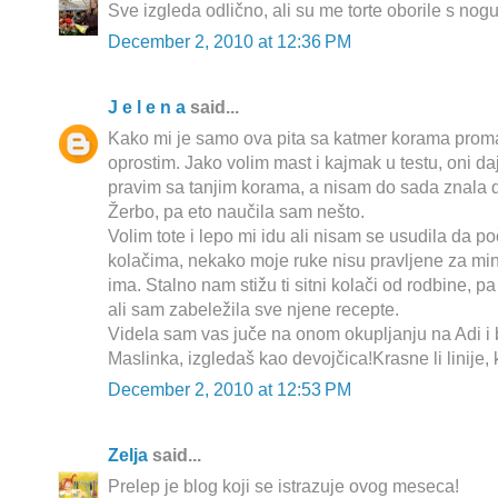
Sve izgleda odlično, ali su me torte oborile s nogu 
December 2, 2010 at 12:36 PM
J e l e n a
said...
Kako mi je samo ova pita sa katmer korama proma
oprostim. Jako volim mast i kajmak u testu, oni 
pravim sa tanjim korama, a nisam do sada znala da li
Žerbo, pa eto naučila sam nešto.
Volim tote i lepo mi idu ali nisam se usudila da p
kolačima, nekako moje ruke nisu pravljene za mini
ima. Stalno nam stižu ti sitni kolači od rodbine, 
ali sam zabeležila sve njene recepte.
Videla sam vas juče na onom okupljanju na Adi i b
Maslinka, izgledaš kao devojčica!Krasne li linije
December 2, 2010 at 12:53 PM
Zelja
said...
Prelep je blog koji se istrazuje ovog meseca!