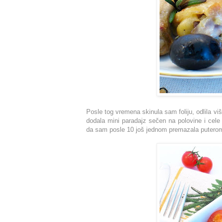
Posle tog vremena skinula sam foliju, odlila 
dodala mini paradajz sečen na polovine i cele
da sam posle 10 još jednom premazala putero