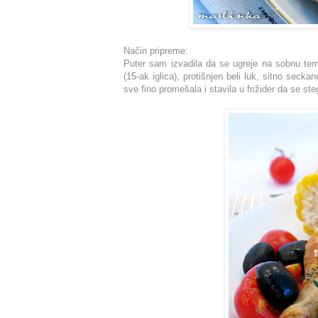
Način pripreme:
Puter sam izvadila da se ugreje na sobnu temp
(15-ak iglica), protišnjen beli luk, sitno seck
sve fino promešala i stavila u frižider da se ste