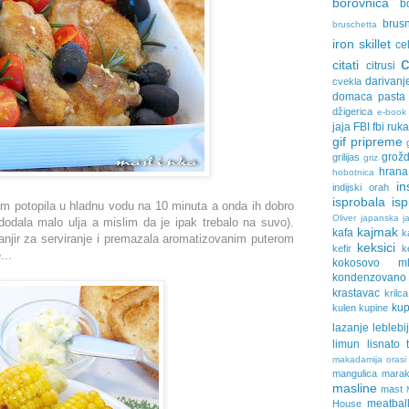
borovnica
b
brus
bruschetta
iron skillet
ce
citati
citrusi
darivanj
cvekla
domaca pasta
džigerica
e-book
jaja
FBI
fbi ruk
gif pripreme
grožd
grilijas
griz
hrana
hobotnica
in
indijski orah
isprobala
is
m potopila u hladnu vodu na 10 minuta a onda ih dobro
Oliver
japanska ja
 dodala malo ulja a mislim da je ipak trebalo na suvo).
kajmak
kafa
k
njir za serviranje i premazala aromatizovanim puterom
keksici
kefir
k
...
kokosovo ml
kondenzovan
krastavac
krilca
ku
kulen
kupine
lazanje
leblebi
limun
lisnato 
makadamija orasi
mangulica
marak
masline
mast
meatbal
House