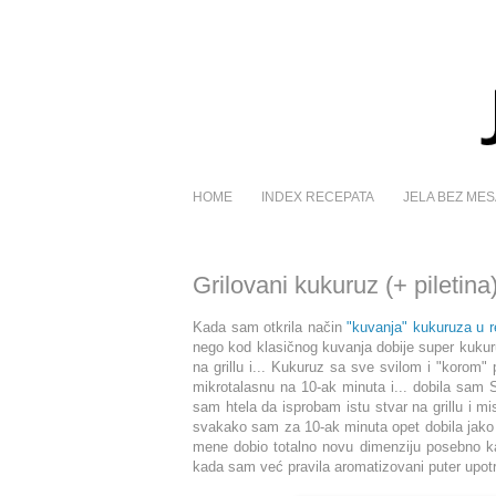
HOME
INDEX RECEPATA
JELA BEZ MES
Grilovani kukuruz (+ piletin
Kada sam otkrila način
"kuvanja" kukuruza u r
nego kod klasičnog kuvanja dobije super kukuru
na grillu i... Kukuruz sa sve svilom i "korom"
mikrotalasnu na 10-ak minuta i... dobila sam
sam htela da isprobam istu stvar na grillu i mi
svakako sam za 10-ak minuta opet dobila jako 
mene dobio totalno novu dimenzij
u p
os
ebno k
kada sam već pravila aromatizovani puter upotr