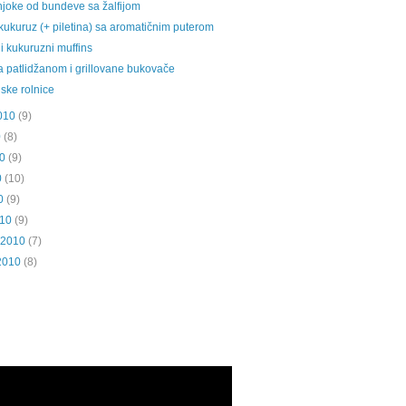
 njoke od bundeve sa žalfijom
 kukuruz (+ piletina) sa aromatičnim puterom
i kukuruzni muffins
a patlidžanom i grillovane bukovače
ske rolnice
010
(9)
0
(8)
0
(9)
0
(10)
0
(9)
010
(9)
 2010
(7)
2010
(8)