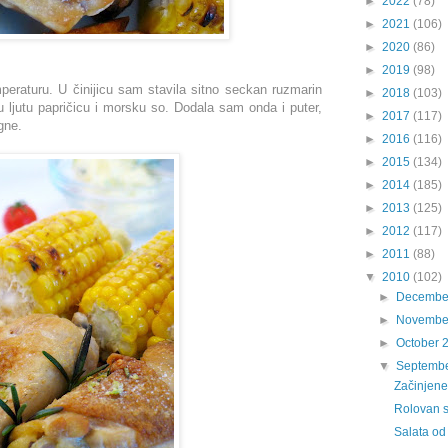
►
2022
(78)
►
2021
(106)
►
2020
(86)
►
2019
(98)
eraturu. U činijicu sam stavila sitno seckan ruzmarin
►
2018
(103)
anu ljutu papričicu i morsku so. Dodala sam onda i puter,
►
2017
(117)
gne.
►
2016
(116)
►
2015
(134)
►
2014
(185)
►
2013
(125)
►
2012
(117)
►
2011
(88)
▼
2010
(102)
►
Decembe
►
Novembe
►
October 
▼
Septemb
Začinjene
Rolovan sv
Salata od 