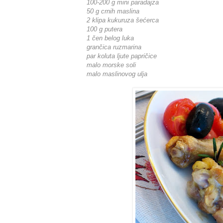
100-200 g mini paradajza
50 g crnih maslina
2 klipa kukuruza šećerca
100 g putera
1 čen belog luka
grančica ruzmarina
par koluta ljute papričice
malo morske soli
malo maslinovog ulja