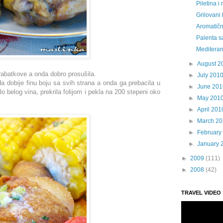
Piletina i
Grilovani
Aromatičn
Palenta s
Mediteran
►
August 2
rabatkove a onda dobro prosušila.
►
July 201
a dobije finu bo
ju sa svih strana a onda ga prebacila u
►
June 201
o belog vina, prekrila folijom i pekla na 200 stepeni oko
►
May 201
►
April 201
►
March 2
►
February
►
January 
►
2009
(111)
►
2008
(42)
TRAVEL VIDEO