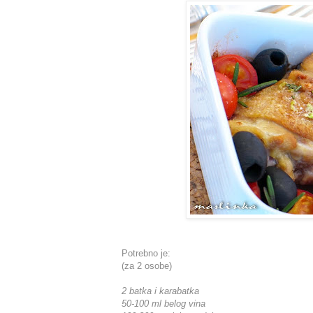
Potrebno je:
(za 2 osobe)
2 batka i karabatka
50-100 ml belog vina