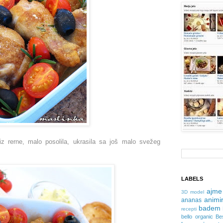
z rerne, malo posolila, ukrasila sa još malo svežeg
.
LABELS
ajme
3D model
animir
ananas
badem
recepti
bello organic
Be