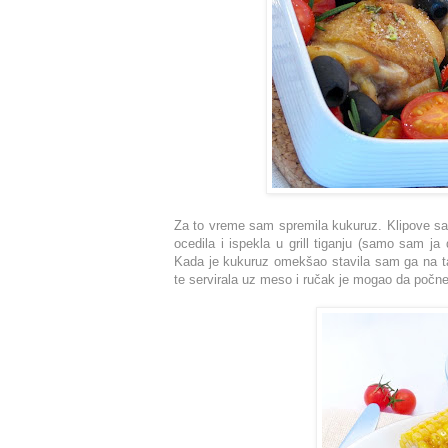
Za to vreme sam spremila kukuruz. Klipove sa
ocedila i ispekla u grill tiganju (samo sam ja
Kada je kukuruz omekšao stavila sam ga na ta
te servirala uz meso i ručak je mogao da počne