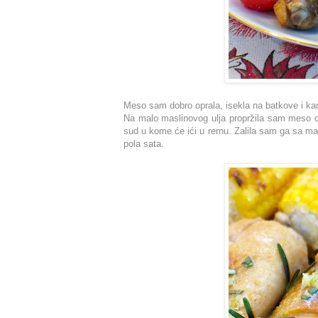
Meso sam dobro oprala, isekla na batkove i ka
Na malo maslinovog ulja propržila sam meso d
sud u kome će ići u rernu. Zalila sam ga sa mal
pola sata.