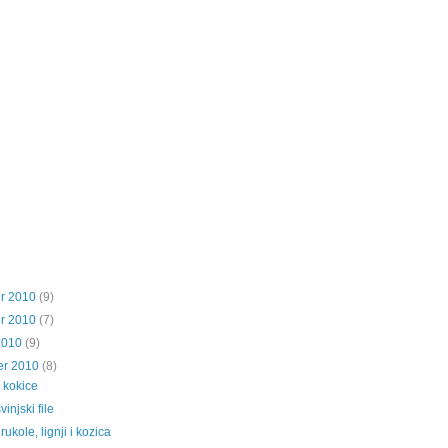
r 2010
(9)
r 2010
(7)
2010
(9)
er 2010
(8)
 kokice
injski file
rukole, lignji i kozica