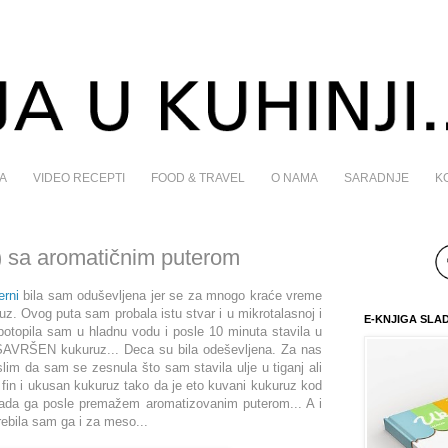
A
VIDEO RECEPTI
FOOD & TRAVEL
O NAMA
SARADNJE
K
a) sa aromatičnim puterom
erni
bila sam oduševljena jer se za mnogo kraće vreme
z. Ovog puta sam probala istu stvar i u mikrotalasnoj i
E-KNJIGA SLA
 potopila sam u hladnu vodu i posle 10 minuta stavila u
 SAVRŠEN kukuruz... Deca su bila odeševljena. Za nas
slim da sam se zesnula što sam stavila ulje u tiganj ali
fin i ukusan kukuruz tako da je eto kuvani kukuruz kod
ada ga posle premažem aromatizovanim puterom... A i
ebila sam ga i za meso...