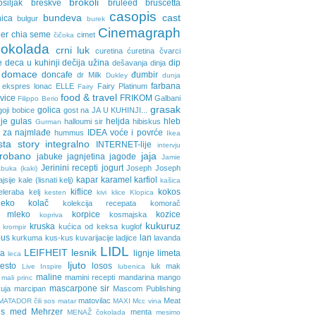
brokoli
osiljak
breskve
bruleed
bruscetta
casopis
bundeva
cast
nica
bulgur
burek
Cinemagraph
ler
chia seme
cimet
čičoka
cokolada
crni luk
curetina
ćuretina
čvarci
e
deca u kuhinji
dečija užina
dip
dešavanja
dinja
domace
doncafe
đumbir
dr Milk
Dukley
dunja
farbana
ekspres lonac
ELLE
Fairy Platinum
Fairy
food & travel
avice
FRIKOM
Galbani
Filippo Berio
grasak
golica
goji bobice
gost na JA U KUHINJI...
je
gulas
heljda
hleb
halloumi sir
hibiskus
Gurman
 za najmlađe
IDEA voće i povrće
hummus
Ikea
sta story
integralno
INTERNET-lije
intervju
probano
jaja
jabuke
jagnjetina
jagode
Jamie
Jerinini recepti
jogurt
Joseph Joseph
buka (kaki)
kapar
karamel
karfiol
ajsije
kale (lisnati kelj)
kašica
kiflice
kokos
eleraba
kelj
kesten
kivi
klice
Klopica
eko
kolač
kolekcija recepata
komorač
o mleko
korpice
kozice
kosmajska
kopriva
kukuruz
kruska
kućica od keksa
kuglof
krompir
pus
lan
kurkuma
kus-kus
kuvarijacije
ladjice
lavanda
LIDL
LEIFHEIT
lesnik
ja
lignje
limeta
leca
ljuto
testo
losos
luk
mak
Live Inspire
lubenica
maline
mamini recepti
mandarina
mango
mali princ
mascarpone sir
uja
marcipan
Mascom Publishing
matovilac
Meat
MATADOR čili sos
matar
MAXI
Mcc vina
ls
med
Mehrzer
menta
MENAŽ čokolada
mesimo