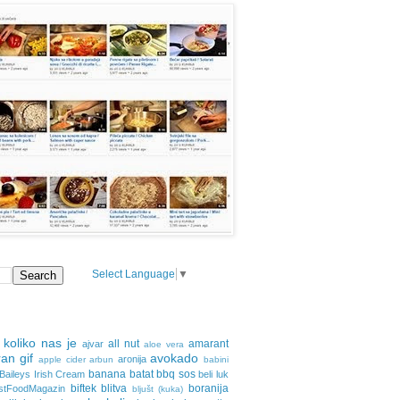
Select Language
▼
 koliko nas je
all nut
amarant
ajvar
aloe vera
an gif
avokado
aronija
apple cider
arbun
babini
banana
batat
bbq sos
Baileys Irish Cream
beli luk
biftek
blitva
boranija
stFoodMagazin
bljušt (kuka)