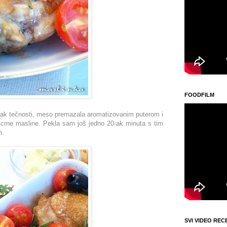
FOODFILM
višak tečnosti, meso premazala aromatizovanim puterom i
 crne masline. Pekla sam još jedno 20-ak minuta s tim
m.
SVI VIDEO REC