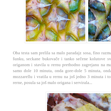
Oba testa sam prelila sa malo paradajz sosa, fino razm
šunku, seckane bukovače i tanko sečene kolutove sv
origanom i stavila u rernu prethodno zagrejanu na m
samo dole 10 minuta, onda gore-dole 5 minuta, onda
mozzarellu i vratila u rernu na još jedno 3 minuta i to 
rerne, posula sa još malo origana i servirala...