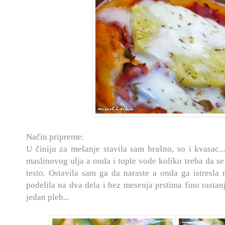
Način pripreme:
U činiju za mešanje stavila sam brašno, so i kvasac.
maslinovog ulja a onda i tople vode koliko treba da s
testo. Ostavila sam ga da naraste a onda ga istresla
podelila na dva dela i bez mesenja prstima fino rastanj
jedan pleh...