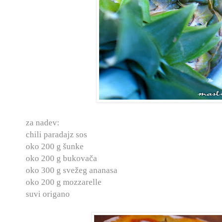
za nadev:
chili paradajz sos
oko 200 g šunke
oko 200 g bukovača
oko 300 g svežeg ananasa
oko 200 g mozzarelle
suvi origano