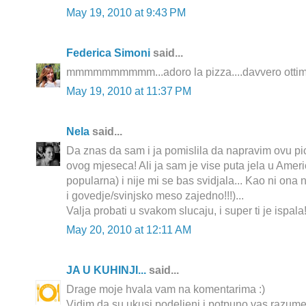
May 19, 2010 at 9:43 PM
Federica Simoni
said...
mmmmmmmmmm...adoro la pizza....davvero ottima
May 19, 2010 at 11:37 PM
Nela
said...
Da znas da sam i ja pomislila da napravim ovu pi
ovog mjeseca! Ali ja sam je vise puta jela u Americ
popularna) i nije mi se bas svidjala... Kao ni ona 
i govedje/svinjsko meso zajedno!!!)...
Valja probati u svakom slucaju, i super ti je ispala
May 20, 2010 at 12:11 AM
JA U KUHINJI...
said...
Drage moje hvala vam na komentarima :)
Vidim da su ukusi podeljeni i potpuno vas razume