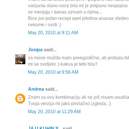
varijanta slano-voce bila mi je potpuno nespojiva 
se menjaju i danas uzivam u njima...
Bice jos jedan recept opet piletina-ananas slede
nekome i svidi ;)
May 20, 2010 at 9:11 AM
Josipa
said...
za mene možda malo preegzotično, ali probala bih
mi se svidjelo :) kakva je tebi bila?
May 20, 2010 at 9:56 AM
Andrea
said...
Znam za ovu kombinaciju ali se još nisam usudila i
Tvoja verzija mi jako privlačno izgleda. ;)
May 20, 2010 at 11:29 AM
JA U KUHINJI...
said...