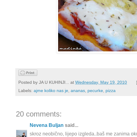
Posted by
JA U KUHINJI...
at
Wednesday, May 19, 2010
Labels:
ajme koliko nas je
,
ananas
,
pecurke
,
pizza
20 comments:
Nevena Buljan
said...
skroz neobično, lijepo izgleda..baš me zanima okus