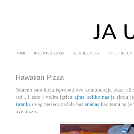
HOME
INDEX RECEPATA
JELA BEZ MESA
VIDEO RECEPT
Hawaiian Pizza
Odavno sam htela isprobati ovu kombinaciju pizze ali 
red... I zato i volim igricu
ajme koliko nas je
(koju j
Branka
ovog meseca zadala baš
ananas
kao temu pa je 
ove pizze...