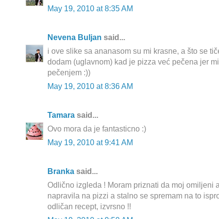
May 19, 2010 at 8:35 AM
Nevena Buljan
said...
i ove slike sa ananasom su mi krasne, a što se tiče
dodam (uglavnom) kad je pizza već pečena jer mi
pečenjem :))
May 19, 2010 at 8:36 AM
Tamara
said...
Ovo mora da je fantasticno :)
May 19, 2010 at 9:41 AM
Branka
said...
Odlično izgleda ! Moram priznati da moj omiljeni a
napravila na pizzi a stalno se spremam na to isp
odličan recept, izvrsno !!