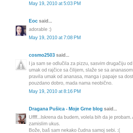
May 19, 2010 at 5:03 PM
Еoc
said...
adorable :)
May 19, 2010 at 7:08 PM
cosmo2503
said...
I ja sam se odlučila za pizzu, sasvim drugačiju od
umak od rajčice sa čilijem, slaže se sa ananaso
pravila umak od ananasa, manga i papaje sa dosta
pouzdano dobro, mada nama neobično.
May 19, 2010 at 8:16 PM
Dragana Pušica - Moje Grne blog
said...
Uffff...Iskrena da budem, volela bih da je probam.
zamislim ukus.
Bože, baš sam nekako čudna samoj sebi. :(