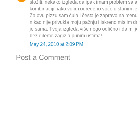
složiti, nekako izgleda da ipak imam problem sa
kombinaciji, iako volim određeno voće u slanim j
Za ovu pizzu sam čula i česta je zapravo na menu
nikad nije privukla moju pažnju i iskreno mislim da
je sama. Tvoja izgleda više nego odlično i da mi je
bez dileme zagizla punim ustima!
May 24, 2010 at 2:09 PM
Post a Comment