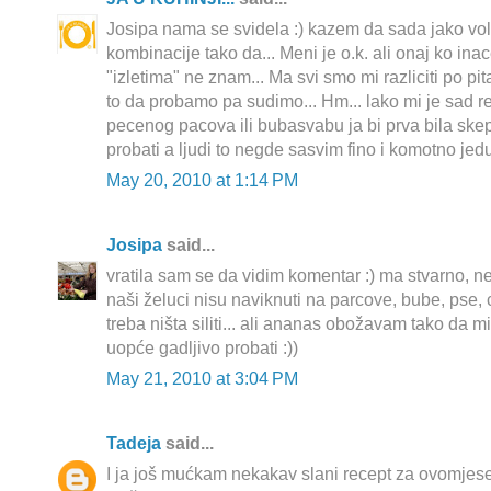
Josipa nama se svidela :) kazem da sada jako vol
kombinacije tako da... Meni je o.k. ali onaj ko ina
"izletima" ne znam... Ma svi smo mi razliciti po pi
to da probamo pa sudimo... Hm... lako mi je sad re
pecenog pacova ili bubasvabu ja bi prva bila skep
probati a ljudi to negde sasvim fino i komotno jedu
May 20, 2010 at 1:14 PM
Josipa
said...
vratila sam se da vidim komentar :) ma stvarno, ne
naši želuci nisu naviknuti na parcove, bube, pse, cr
treba ništa siliti... ali ananas obožavam tako da mi
uopće gadljivo probati :))
May 21, 2010 at 3:04 PM
Tadeja
said...
I ja još mućkam nekakav slani recept za ovomjeseč