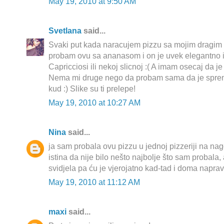
May 19, 2010 at 9:50 AM
Svetlana
said...
Svaki put kada naracujem pizzu sa mojim dragi
probam ovu sa ananasom i on je uvek elegantno 
Capricciosi ili nekoj slicnoj :( A imam osecaj da je
Nema mi druge nego da probam sama da je sprem
kud :) Slike su ti prelepe!
May 19, 2010 at 10:27 AM
Nina
said...
ja sam probala ovu pizzu u jednoj pizzeriji na na
istina da nije bilo nešto najbolje što sam probala,
svidjela pa ću je vjerojatno kad-tad i doma naprav
May 19, 2010 at 11:12 AM
maxi
said...