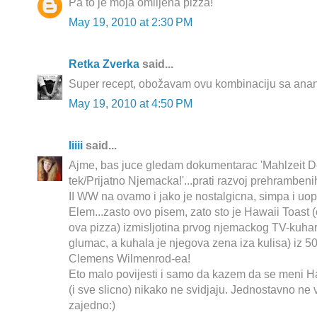
Pa to je moja omiljena pizza!
May 19, 2010 at 2:30 PM
Retka Zverka
said...
Super recept, obožavam ovu kombinaciju sa anan
May 19, 2010 at 4:50 PM
Iiiii
said...
Ajme, bas juce gledam dokumentarac 'Mahlzeit Deu
tek/Prijatno Njemacka!'...prati razvoj prehramben
II WW na ovamo i jako je nostalgicna, simpa i uo
Elem...zasto ovo pisem, zato sto je Hawaii Toast (
ova pizza) izmisljotina prvog njemackog TV-kuhara
glumac, a kuhala je njegova zena iza kulisa) iz 50
Clemens Wilmenrod-ea!
Eto malo povijesti i samo da kazem da se meni Ha
(i sve slicno) nikako ne svidjaju. Jednostavno ne
zajedno:)