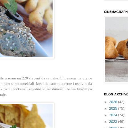
CINEMAGRAPH
vila u rernu na 220 stepeni da se peku. S vremena na vreme
k nisu skroz omekšali. Izvadila sam ih iz rerne i ost
avila da
električnu seckalicu zajedno sa maslinama i belim lukom pa
anje.
BLOG ARCHIV
►
2026
(42)
►
2025
(75)
►
2024
(74)
►
2023
(49)