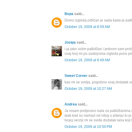
Вера
said...
Divno izgleda,odličan je sada kada je patl
October 19, 2009 at 8:59 AM
Josipa
said...
i ja jako volim patlidžan i jednom sam prob
ovaj tvoj mi po sastojcima izgleda puno pri
October 19, 2009 at 9:49 AM
Sweet Corner
said...
bas mi se svidja, pogotovo ovaj dodatak se
October 19, 2009 at 10:27 AM
Andrea
said...
Ja nisam pretjerano luda za patlidžanima 
ipak kad su namazi od istog u pitanju tu j
tvojoj verziji mi se sviđa dodatak lana koji b
October 19, 2009 at 10:50 PM