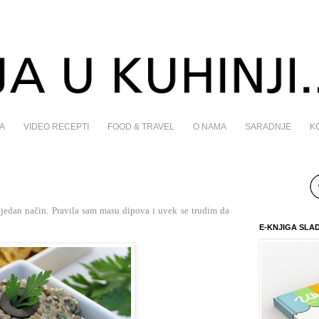
A
VIDEO RECEPTI
FOOD & TRAVEL
O NAMA
SARADNJE
K
 jedan način. Pravila sam masu dipova i uvek se trudim da
E-KNJIGA SLA