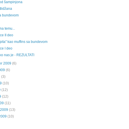
od šampinjona
tlidžana
sa bundevom
 na temu...
ce II deo
"pita" kao muffins sa bundevom
ce I deo
iko nas je - REZULTATI
er 2009
(6)
009
(6)
9
(3)
9
(10)
9
(12)
9
(12)
009
(11)
 2009
(13)
2009
(10)