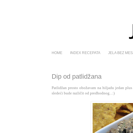
HOME
INDEX RECEPATA
JELA BEZ MES
Dip od patlidžana
Patlidžan prosto obožavam na hiljadu jedan plus
sledeći bude različit od predhodnog...:)