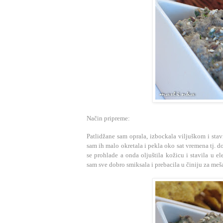
Način pripreme:
Patlidžane sam oprala, izbockala viljuškom i sta
sam ih malo okretala i pekla oko sat vremena tj. do
se prohlade a onda oljuštila kožicu i stavila u 
sam sve dobro smiksala i prebacila u činiju za meš