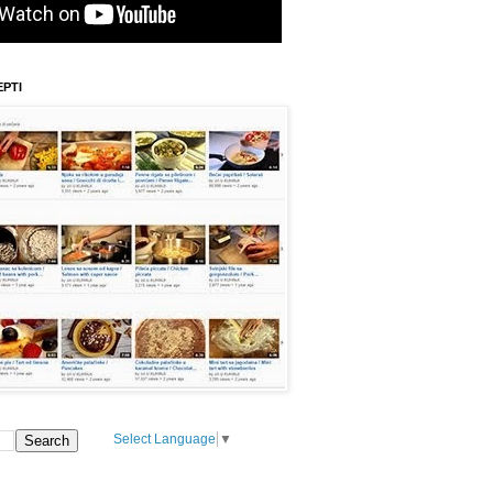
EPTI
Select Language
▼