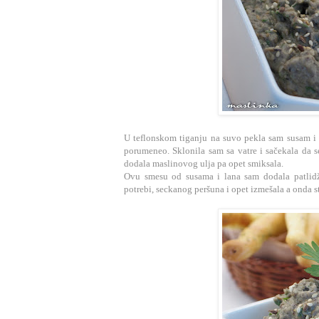
U teflonskom tiganju na suvo pekla sam susam i 
porumeneo. Sklonila sam sa vatre i sačekala da se
dodala maslinovog ulja pa opet smiksala.
Ovu smesu od susama i lana sam dodala patlidž
potrebi, seckanog peršuna i opet izmešala a onda st