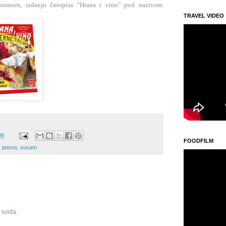
 posnom, izdanju časopisa "Hrana i vino" pod nazivom
TRAVEL VIDEO
09
FOODFILM
,
posno
,
susam
 sviđa.