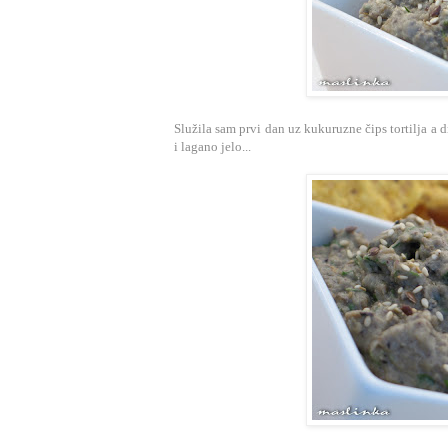
Služila sam prvi dan uz kukuruzne čips tortilja a 
i lagano jelo...