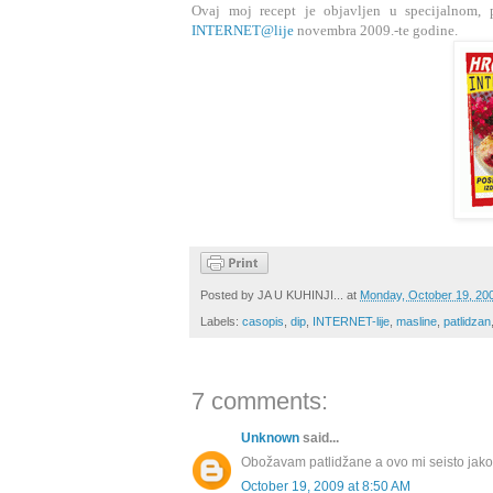
Ovaj moj recept je objavljen u specijalnom,
INTERNET@lije
novembra 2009.-te godine.
Posted by
JA U KUHINJI...
at
Monday, October 19, 20
Labels:
casopis
,
dip
,
INTERNET-lije
,
masline
,
patlidzan
7 comments:
Unknown
said...
Obožavam patlidžane a ovo mi seisto jako
October 19, 2009 at 8:50 AM