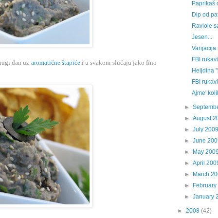
Paprikaš 
Dip od pa
Raviole 
Jesen...
Varijacija
FBI rukavi
drugi dan uz
aromatične štapiće
i u svakom slučaju jako fino
Heljdina 
FBI rukavi
Ajme' kol
►
Septemb
►
August 2
►
July 200
►
June 200
►
May 200
►
April 200
►
March 2
►
February
►
January 
►
2008
(42)