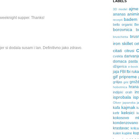
LABELS
ajme
3D model
animir
ananas
a weeknight supper. Thanks!
badem
recepti
bello organic
Be
borovnica
b
brus
bruschetta
iron skillet
ce
er si dodala susam i lan. Definitivno jako zdravo.
citati
citrusi
darivanj
cvekla
domaca pasta
džigerica
e-book
jaja
FBI
fbi ruk
gif pripreme
grožd
grilijas
griz
hrana
hobotnica
in
indijski orah
isprobala
is
Oliver
japanska ja
kajmak
kafa
k
keksici
kefir
k
kokosovo ml
kondenzovan
krastavac
krilca
ku
kulen
kupine