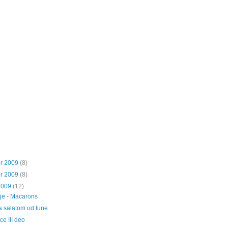
r 2009
(8)
r 2009
(8)
2009
(12)
ije - Macarons
a salatom od tune
ce III deo