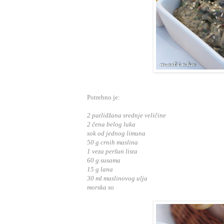
Potrebno je:
2 patlidžana srednje veličine
2 čena belog luka
sok od jednog limuna
50 g crnih maslina
1 veza peršun lista
60 g susama
15 g lana
30 ml maslinovog ulja
morska so