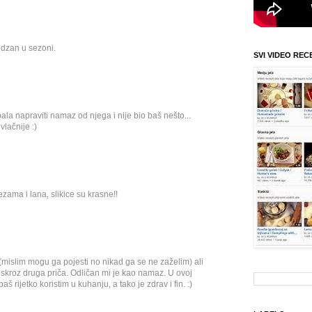
idzan u sezoni.
SVI VIDEO REC
ala napraviti namaz od njega i nije bio baš nešto...
vlačnije :)
zama i lana, slikice su krasne!!
(mislim mogu ga pojesti no nikad ga se ne zaželim) ali
e skroz druga priča. Odličan mi je kao namaz. U ovoj
aš rijetko koristim u kuhanju, a tako je zdrav i fin. :)