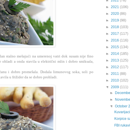
►
2022
(78)
►
2021
(106)
►
2020
(86)
►
2019
(98)
►
2018
(103)
►
2017
(117)
►
2016
(116)
►
2015
(134)
►
2014
(185)
lan stalno mešajući na umerenoj vatri dok susam nije fino
►
2013
(125)
 ohladi a onda stavila u električni mlin i dobro smiksala,
►
2012
(117)
anu i dobro promešala. Dodala limunovog soka, soli po
►
2011
(88)
avila u frižider da se dobro prohladi.
►
2010
(102)
▼
2009
(111)
►
Decembe
►
Novembe
▼
October 
Kuvarijac
Korpice s
FBI rukavi