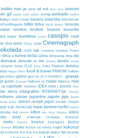
 koliko nas je
all nut
amarant
ajvar
aloe vera
an gif
avokado
aronija
apple cider
arbun
babini
banana
batat
bbq sos
Baileys Irish Cream
beli luk
biftek
blitva
boranija
stFoodMagazin
bljušt (kuka)
brokoli
osiljak
breskve
bruleed
bruscetta
casopis
bundeva
cast
nica
bulgur
burek
Cinemagraph
ler
chia seme
cimet
čičoka
cokolada
crni luk
curetina
ćuretina
čvarci
e
deca u kuhinji
dečija užina
dip
dešavanja
dinja
domace
doncafe
đumbir
dr Milk
Dukley
dunja
farbana
ekspres lonac
ELLE
Fairy Platinum
Fairy
food & travel
avice
FRIKOM
Galbani
Filippo Berio
grasak
golica
goji bobice
gost na JA U KUHINJI...
je
gulas
heljda
hleb
halloumi sir
hibiskus
Gurman
 za najmlađe
IDEA voće i povrće
hummus
Ikea
sta story
integralno
INTERNET-lije
intervju
probano
jaja
jabuke
jagnjetina
jagode
Jamie
Jerinini recepti
jogurt
Joseph Joseph
buka (kaki)
kapar
karamel
karfiol
ajsije
kale (lisnati kelj)
kašica
kiflice
kokos
eleraba
kelj
kesten
kivi
klice
Klopica
eko
kolač
kolekcija recepata
komorač
o mleko
korpice
kozice
kosmajska
kopriva
kukuruz
kruska
kućica od keksa
kuglof
krompir
pus
lan
kurkuma
kus-kus
kuvarijacije
ladjice
lavanda