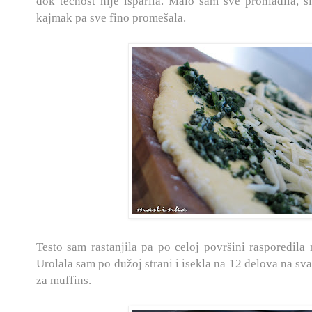
dok tečnost nije isparila. Malo sam sve prohladila, si
kajmak pa sve fino promešala.
Testo sam rastanjila pa po celoj površini rasporedila
Urolala sam po dužoj strani i isekla na 12 delova na sv
za muffins.