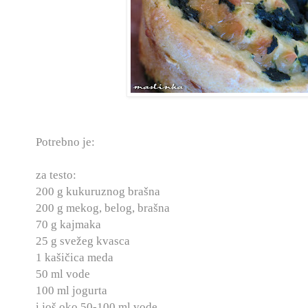
Potrebno je:
za testo:
200 g kukuruznog brašna
200 g mekog, belog, brašna
70 g kajmaka
25 g svežeg kvasca
1 kašičica meda
50 ml vode
100 ml jogurta
i još oko 50-100 ml vode