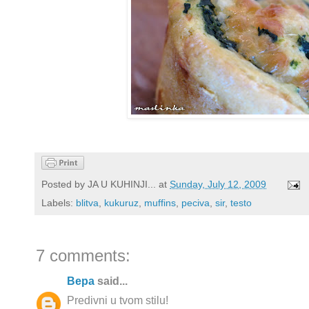
Posted by
JA U KUHINJI...
at
Sunday, July 12, 2009
Labels:
blitva
,
kukuruz
,
muffins
,
peciva
,
sir
,
testo
7 comments:
Вера
said...
Predivni u tvom stilu!