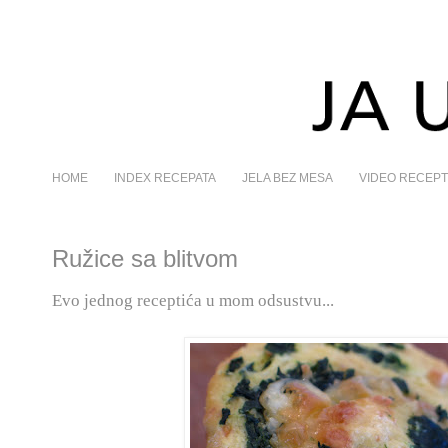
HOME
INDEX RECEPATA
JELA BEZ MESA
VIDEO RECEPT
Ružice sa blitvom
Evo jednog receptića u mom odsustvu...