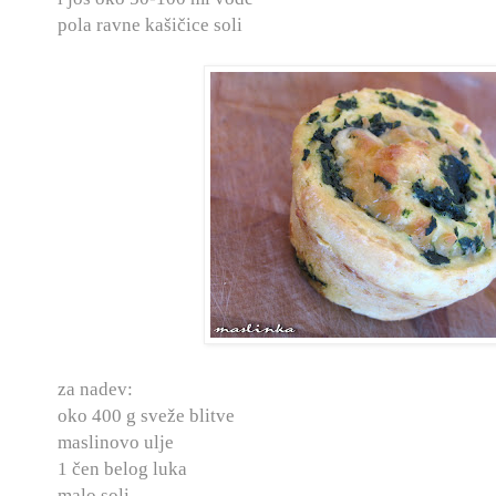
pola ravne kašičice soli
za nadev:
oko 400 g sveže blitve
maslinovo ulje
1 čen belog luka
malo soli