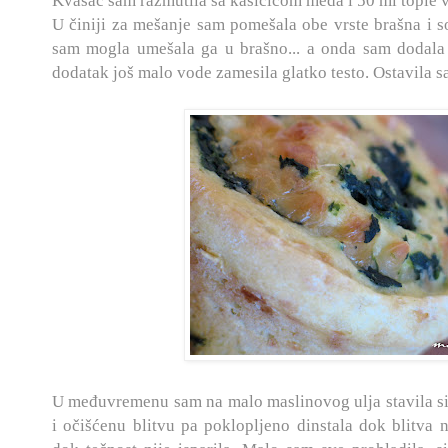
Kvasac sam razmutila sa kašičicom meda i 50 ml tople v
U činiji za mešanje sam pomešala obe vrste brašna i s
sam mogla umešala ga u brašno... a onda sam dodala 
dodatak još malo vode zamesila glatko testo. Ostavila s
U međuvremenu sam na malo maslinovog ulja stavila sit
i očišćenu blitvu pa poklopljeno dinstala dok blitva n