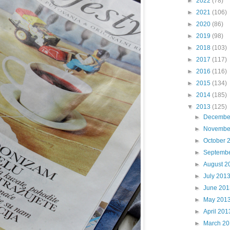
►
2022
(78)
►
2021
(106)
►
2020
(86)
►
2019
(98)
►
2018
(103)
►
2017
(117)
►
2016
(116)
►
2015
(134)
►
2014
(185)
▼
2013
(125)
►
Decembe
►
Novembe
►
October 
►
Septemb
►
August 2
►
July 201
►
June 201
►
May 201
►
April 201
►
March 2