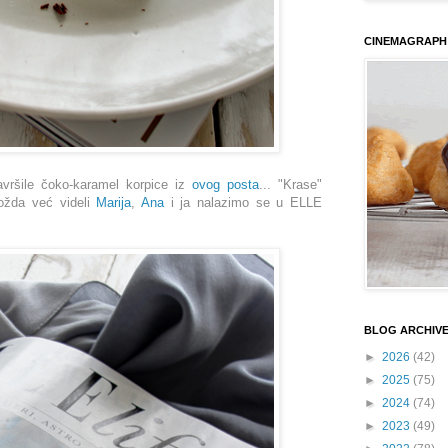
CINEMAGRAPH
ršile čoko-karamel korpice iz
ovog posta
... "Krase"
ožda već videli
Marija
,
Ana
i ja nalazimo se u ELLE
BLOG ARCHIV
►
2026
(42)
►
2025
(75)
►
2024
(74)
►
2023
(49)