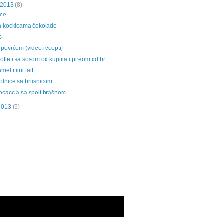
 2013
(8)
ice
a kockicama čokolade
s
a povrćem (video recepti)
otleti sa sosom od kupina i pireom od br...
mel mini tart
rolnice sa brusnicom
ocaccia sa spelt brašnom
2013
(6)