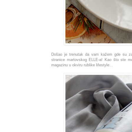
Došao je trenutak da vam kažem gde su zav
stranice martovskog ELLE-a! Kao što ste m
magazinu u okviru rublike lifestyle...