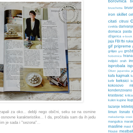
borovnica
b
brus
bruschetta
iron skillet
ce
citati
citrusi
darivanj
cvekla
domaca pasta
džigerica
e-book
jaja
FBI
fbi ruk
gif pripreme
grožd
grilijas
griz
hrana
hobotnica
in
indijski orah
isprobala
is
Oliver
japanska ja
kajmak
kafa
k
keksici
kefir
k
kokosovo ml
kondenzovan
krastavac
krilca
ku
kulen
kupine
lazanje
leblebi
apali za oko... deblji nego obični, seku se na osmine
limun
lisnato 
 osnovne karakteristike... I da, pročitala sam da ih jedu
makadamija orasi
mangulica
marak
 im je sada i "sezona"...
masline
mast
meatbal
House