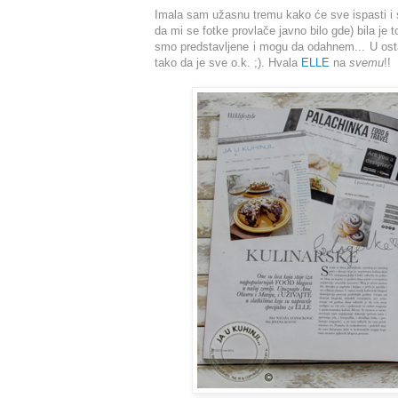
Imala sam užasnu tremu kako će sve ispasti i
da mi se fotke provlače javno bilo gde) bila je
smo predstavljene i mogu da odahnem... U ost
tako da je sve o.k. ;). Hvala
ELLE
na
svemu
!!