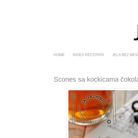
HOME
INDEX RECEPATA
JELA BEZ MES
Scones sa kockicama čokol