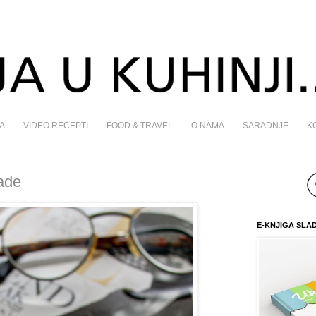
A
VIDEO RECEPTI
FOOD & TRAVEL
O NAMA
SARADNJE
K
ade
E-KNJIGA SLA