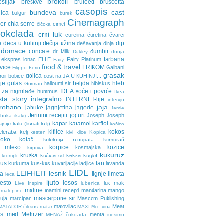
brokoli
osiljak
breskve
bruleed
bruscetta
casopis
bundeva
cast
nica
bulgur
burek
Cinemagraph
ler
chia seme
cimet
čičoka
cokolada
crni luk
curetina
ćuretina
čvarci
e
deca u kuhinji
dečija užina
dip
dešavanja
dinja
domace
doncafe
đumbir
dr Milk
Dukley
dunja
farbana
ekspres lonac
ELLE
Fairy Platinum
Fairy
food & travel
avice
FRIKOM
Galbani
Filippo Berio
grasak
golica
goji bobice
gost na JA U KUHINJI...
je
gulas
heljda
hleb
halloumi sir
hibiskus
Gurman
 za najmlađe
IDEA voće i povrće
hummus
Ikea
sta story
integralno
INTERNET-lije
intervju
probano
jaja
jabuke
jagnjetina
jagode
Jamie
Jerinini recepti
jogurt
Joseph Joseph
buka (kaki)
kapar
karamel
karfiol
ajsije
kale (lisnati kelj)
kašica
kiflice
kokos
eleraba
kelj
kesten
kivi
klice
Klopica
eko
kolač
kolekcija recepata
komorač
o mleko
korpice
kozice
kosmajska
kopriva
kukuruz
kruska
kućica od keksa
kuglof
krompir
pus
lan
kurkuma
kus-kus
kuvarijacije
ladjice
lavanda
LIDL
LEIFHEIT
lesnik
ja
lignje
limeta
leca
ljuto
testo
losos
luk
mak
Live Inspire
lubenica
maline
mamini recepti
mandarina
mango
mali princ
mascarpone sir
uja
marcipan
Mascom Publishing
matovilac
Meat
MATADOR čili sos
matar
MAXI
Mcc vina
ls
med
Mehrzer
menta
MENAŽ čokolada
mesimo