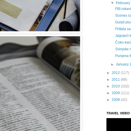
▼
February
FBI rukav
Scones s
Gulaš plu
Frittata s
Jagnjeći k
Čoko-kara
Svinjske 
Punjena f
►
January 
►
2012
(117)
►
2011
(88)
►
2010
(102)
►
2009
(111)
►
2008
(42)
TRAVEL VIDEO