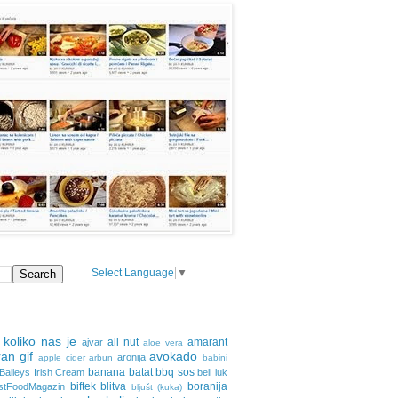
Select Language
▼
 koliko nas je
all nut
amarant
ajvar
aloe vera
an gif
avokado
aronija
apple cider
arbun
babini
banana
batat
bbq sos
Baileys Irish Cream
beli luk
biftek
blitva
boranija
stFoodMagazin
bljušt (kuka)