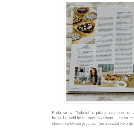
Kada su ovi "keksići" u pitanju davno su mi z
kruga i u sebi imaju sodu bikarbonu... to su im
obično za Uskršnje jutro... (na zapadu) tako da