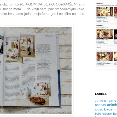
 s obzirom da
NE VOLIM DA SE FOTOGRAFIŠEM
(a ni
 to "noćna mora"... Na kraju sam ipak
prezadovoljna
kako
alom ima samo jedna moja fotka gde i ne ličim na sebe
LABELS
ajme
3D model
animir
ananas
badem
recepti
bello organic
Be