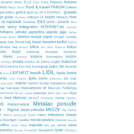
farbana
ekspres lonac
ELLE
Fairy Platinum
Fairy
food & travel
avice
FRIKOM
Galbani
Filippo Berio
grasak
golica
goji bobice
gost na JA U KUHINJI...
je
gulas
heljda
hleb
halloumi sir
hibiskus
Gurman
 za najmlađe
IDEA voće i povrće
hummus
Ikea
sta story
integralno
INTERNET-lije
intervju
probano
jaja
jabuke
jagnjetina
jagode
Jamie
Jerinini recepti
jogurt
Joseph Joseph
buka (kaki)
kapar
karamel
karfiol
ajsije
kale (lisnati kelj)
kašica
kiflice
kokos
eleraba
kelj
kesten
kivi
klice
Klopica
eko
kolač
kolekcija recepata
komorač
o mleko
korpice
kozice
kosmajska
kopriva
kukuruz
kruska
kućica od keksa
kuglof
krompir
pus
lan
kurkuma
kus-kus
kuvarijacije
ladjice
lavanda
LIDL
LEIFHEIT
lesnik
ja
lignje
limeta
leca
ljuto
testo
losos
luk
mak
Live Inspire
lubenica
maline
mamini recepti
mandarina
mango
mali princ
mascarpone sir
uja
marcipan
Mascom Publishing
matovilac
Meat
MATADOR čili sos
matar
MAXI
Mcc vina
ls
med
Mehrzer
menta
MENAŽ čokolada
mesimo
o
Metalac posuđe
meso+voce
e - Sigma
MEZZE
meze-zakuska
Mg Mivela
z
mleveno meso
mleko
Mlečni proizvodi Pastir
morski plodovi
ca
Moonlight Candles
mousse
mozak
uffins
nagrade
nana
namaz
music video
Naj jaje
arandza
njoke
Neoplanta
Nectar Tomatello
Olympus