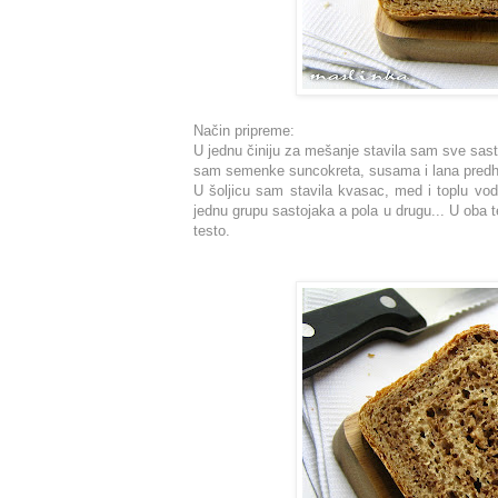
Način pripreme:
U jednu činiju za mešanje stavila sam sve sast
sam semenke suncokreta, susama i lana predh
U šoljicu sam stavila kvasac, med i toplu vo
jednu grupu sastojaka a pola u drugu... U oba 
testo.