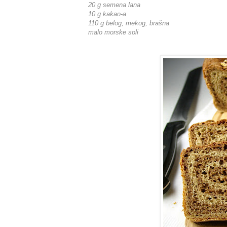
20 g semena lana
10 g kakao-a
110 g belog, mekog, brašna
malo morske soli