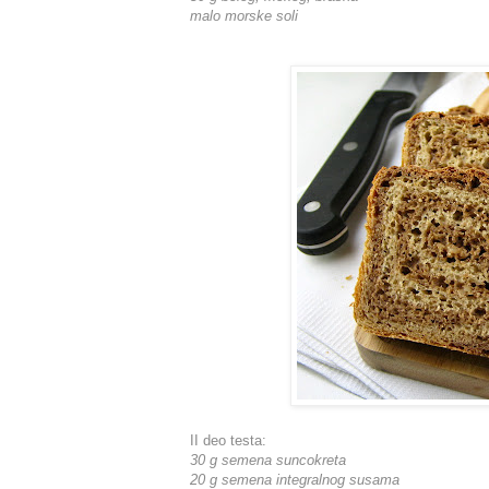
malo morske soli
II deo testa:
30 g semena suncokreta
20 g semena integralnog susama