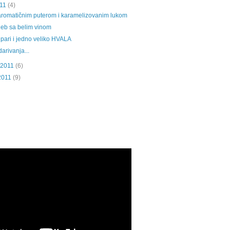
11
(4)
 aromatičnim puterom i karamelizovanim lukom
hleb sa belim vinom
pari i jedno veliko HVALA
darivanja...
 2011
(6)
2011
(9)