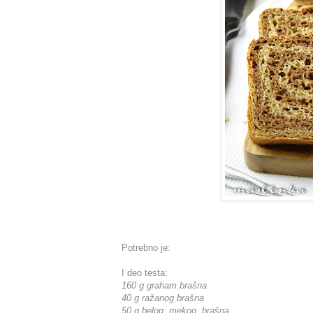
Potrebno je:
I deo testa:
160 g graham brašna
40 g ražanog brašna
50 g belog, mekog, brašna