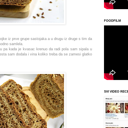
FOODFILM
ojke iz prve grupe sastojaka a u drugu iz druge s tim da
odno samlela.
du pa kada je kvasac krenuo da radi pola sam sipala u
testa sam dodala i vina koliko treba da se zamesi glatko
SVI VIDEO REC