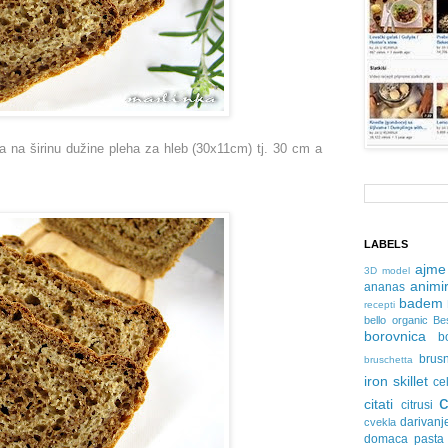
la na širinu dužine pleha za hleb (30x11cm) tj. 30 cm a
LABELS
ajme
3D model
animir
ananas
badem
recepti
bello organic
Be
borovnica
b
brus
bruschetta
iron skillet
ce
citati
citrusi
darivanj
cvekla
domaca pasta