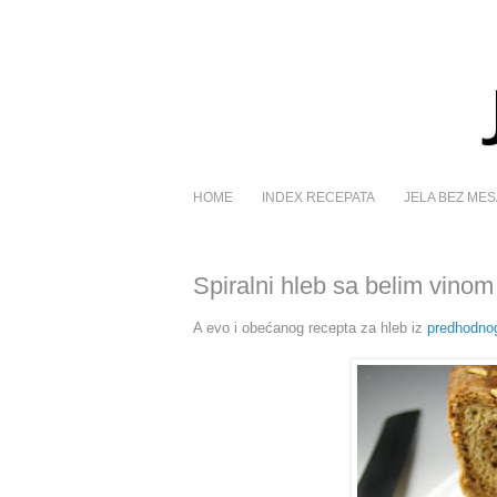
HOME
INDEX RECEPATA
JELA BEZ MES
Spiralni hleb sa belim vinom
A evo i obećanog recepta za hleb iz
predhodno