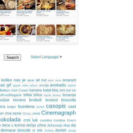
Select Language
▼
 koliko nas je
all nut
amarant
ajvar
aloe vera
an gif
avokado
aronija
apple cider
arbun
babini
banana
batat
bbq sos
Baileys Irish Cream
beli luk
biftek
blitva
boranija
stFoodMagazin
bljušt (kuka)
brokoli
osiljak
breskve
bruleed
bruscetta
casopis
bundeva
cast
nica
bulgur
burek
Cinemagraph
ler
chia seme
cimet
čičoka
cokolada
crni luk
curetina
ćuretina
čvarci
e
deca u kuhinji
dečija užina
dip
dešavanja
dinja
domace
doncafe
đumbir
dr Milk
Dukley
dunja