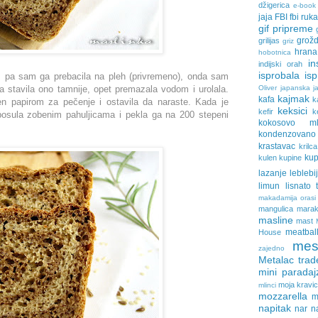
džigerica
e-book
jaja
FBI
fbi ruk
gif pripreme
grožd
grilijas
griz
hrana
hobotnica
in
indijski orah
isprobala
is
), pa sam ga prebacila na pleh (privremeno), onda sam
a stavila ono tamnije, opet premazala vodom i urolala.
Oliver
japanska ja
kajmak
kafa
k
n papirom za pečenje i ostavila da naraste. Kada je
keksici
kefir
k
osula zobenim pahuljicama i pekla ga na 200 stepeni
kokosovo ml
kondenzovan
krastavac
krilca
ku
kulen
kupine
lazanje
leblebi
limun
lisnato 
makadamija orasi
mangulica
marak
masline
mast
meatbal
House
mes
zajedno
Metalac trad
mini paradaj
moja kravi
mlinci
mozzarella
m
napitak
nar
n