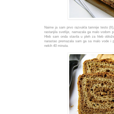
Naime ja sam prvo razvukla tamnije testo (II
rastanjila svetlije, namazala ga malo vodom p
Hleb sam onda stavila u pleh za hleb oblože
narastao premazala sam ga sa malo vode i p
nekih 40 minuta.