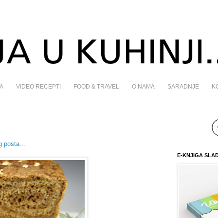
A
VIDEO RECEPTI
FOOD & TRAVEL
O NAMA
SARADNJE
K
g posta
...
E-KNJIGA SLA