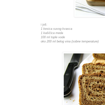
i još:
1 kesica suvog kvasca
1 kašičica meda
100 ml tople vode
oko 200 ml belog vina (sobne temperature)