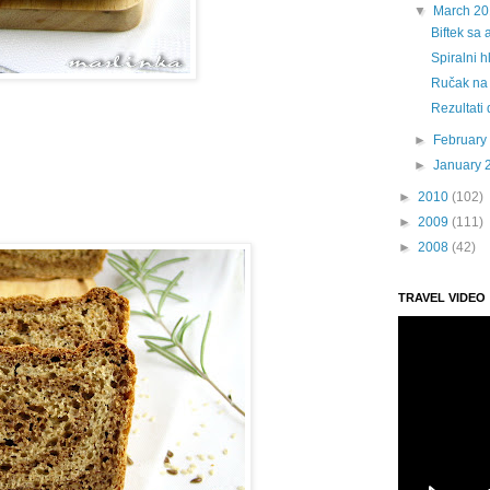
▼
March 20
Biftek sa
Spiralni 
Ručak na 
Rezultati 
►
February
►
January 
►
2010
(102)
►
2009
(111)
►
2008
(42)
TRAVEL VIDEO