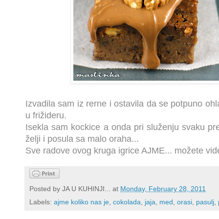
Izvadila sam iz rerne i ostavila da se potpuno ohl
u frižideru.
Isekla sam kockice a onda pri služenju svaku pr
želji i posula sa malo oraha...
Sve radove ovog kruga igrice AJME... možete vid
Posted by
JA U KUHINJI...
at
Monday, February 28, 2011
Labels:
ajme koliko nas je
,
cokolada
,
jaja
,
med
,
orasi
,
pasulj
,