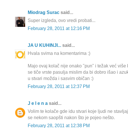
Miodrag Surac
said...
Super izgleda, ovo vredi probati...
February 28, 2011 at 12:16 PM
JA U KUHINJI...
said...
Hvala svima na komentarima :)
Majo ovaj kolač nije onako "pun" i težak već više 
se tiče vrste pasulja mislim da bi dobro išao i azuki
u stvari možda i sasvim običan :)
February 28, 2011 at 12:37 PM
J e l e n a
said...
Volim te kolače gde idu stvari koje ljudi ne stavlja
se nekom saopšti nakon što je pojeo nešto.
February 28, 2011 at 12:38 PM