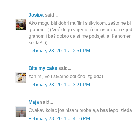
Josipa
said...
Ako mogu biti dobri muffini s tikvicom, zašto ne bi
grahom. :)) Već dugo vrijeme želim isprobati iz je
grahom i baš dobro da si me podsjetila. Fenomen
kocke! :))
February 28, 2011 at 2:51 PM
Bite my cake
said...
zanimljivo i stvarno odlično izgleda!
February 28, 2011 at 3:21 PM
Maja
said...
Ovakav kolac jos nisam probala,a bas lepo izleda
February 28, 2011 at 4:16 PM