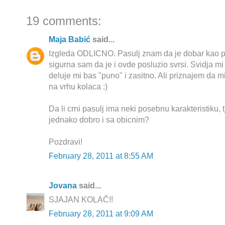
19 comments:
Maja Babić
said...
Izgleda ODLICNO. Pasulj znam da je dobar kao po
sigurna sam da je i ovde posluzio svrsi. Svidja mi
deluje mi bas "puno" i zasitno. Ali priznajem da m
na vrhu kolaca :)
Da li crni pasulj ima neki posebnu karakteristiku, tj.
jednako dobro i sa obicnim?
Pozdravi!
February 28, 2011 at 8:55 AM
Jovana
said...
SJAJAN KOLAČ!!
February 28, 2011 at 9:09 AM