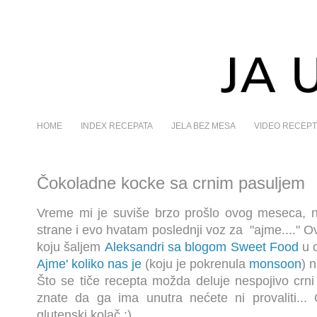
HOME
INDEX RECEPATA
JELA BEZ MESA
VIDEO RECEPT
Čokoladne kocke sa crnim pasuljem
Vreme mi je suviše brzo prošlo ovog meseca, n
strane i evo hvatam poslednji voz za "ajme...." O
koju šaljem
Aleksandri sa blogom Sweet Food
u 
Ajme' koliko nas je
(koju je pokrenula
monsoon
) 
Što se tiče recepta možda deluje nespojivo crni 
znate da ga ima unutra nećete ni provaliti...
glutenski kolač :)