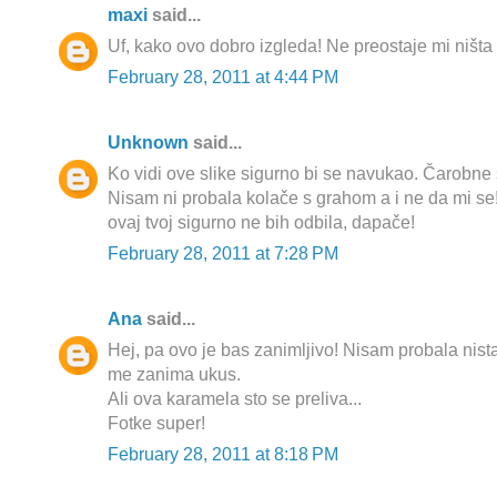
maxi
said...
Uf, kako ovo dobro izgleda! Ne preostaje mi ništ
February 28, 2011 at 4:44 PM
Unknown
said...
Ko vidi ove slike sigurno bi se navukao. Čarobne 
Nisam ni probala kolače s grahom a i ne da mi se
ovaj tvoj sigurno ne bih odbila, dapače!
February 28, 2011 at 7:28 PM
Ana
said...
Hej, pa ovo je bas zanimljivo! Nisam probala nist
me zanima ukus.
Ali ova karamela sto se preliva...
Fotke super!
February 28, 2011 at 8:18 PM