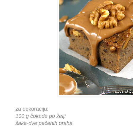
za dekoraciju:
100 g čokade po želji
šaka-dve pečenih oraha