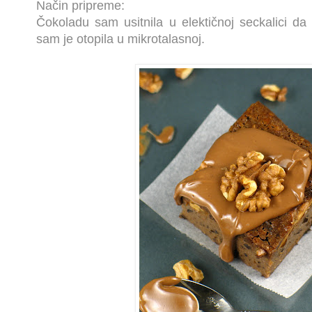
Način pripreme:
Čokoladu sam usitnila u elektičnoj seckalici da
sam je otopila u mikrotalasnoj.