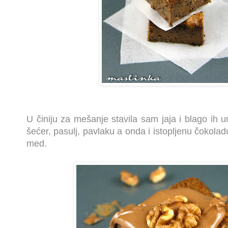
U činiju za mešanje stavila sam jaja i blago ih 
šećer, pasulj, pavlaku a onda i istopljenu čokoladu
med.