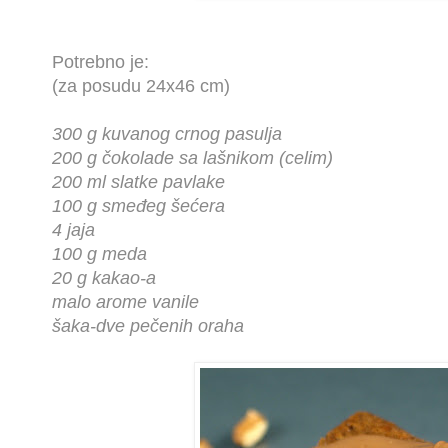
Potrebno je:
(za posudu 24x46 cm)
300 g kuvanog crnog pasulja
200 g čokolade sa lašnikom (celim)
200 ml slatke pavlake
100 g smeđeg šećera
4 jaja
100 g meda
20 g kakao-a
malo arome vanile
šaka-dve pečenih oraha