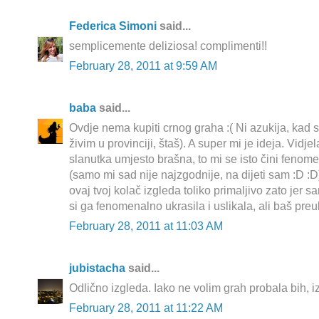
Federica Simoni
said...
semplicemente deliziosa! complimenti!!
February 28, 2011 at 9:59 AM
baba
said...
Ovdje nema kupiti crnog graha :( Ni azukija, kad 
živim u provinciji, štaš). A super mi je ideja. Vidj
slanutka umjesto brašna, to mi se isto čini fenom
(samo mi sad nije najzgodnije, na dijeti sam :D :
ovaj tvoj kolač izgleda toliko primaljivo zato jer sam 
si ga fenomenalno ukrasila i uslikala, ali baš pre
February 28, 2011 at 11:03 AM
jubistacha
said...
Odlično izgleda. Iako ne volim grah probala bih, iz 
February 28, 2011 at 11:22 AM