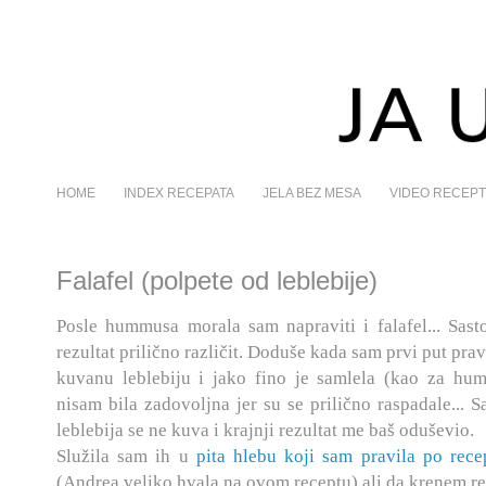
HOME
INDEX RECEPATA
JELA BEZ MESA
VIDEO RECEPT
Falafel (polpete od leblebije)
Posle hummusa morala sam napraviti i falafel... Sasto
rezultat prilično različit. Doduše kada sam prvi put prav
kuvanu leblebiju i jako fino je samlela (kao za hum
nisam bila zadovoljna jer su se prilično raspadale... 
leblebija se ne kuva i krajnji rezultat me baš oduševio.
Služila sam ih u
pita hlebu koji sam pravila po rec
(Andrea veliko hvala na ovom receptu)
ali da krenem r