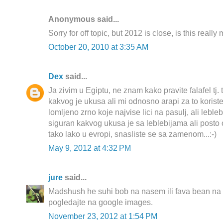
Anonymous said...
Sorry for off topic, but 2012 is close, is this really
October 20, 2010 at 3:35 AM
Dex
said...
Ja zivim u Egiptu, ne znam kako pravite falafel tj.
kakvog je ukusa ali mi odnosno arapi za to korist
lomljeno zrno koje najvise lici na pasulj, ali lebleb
siguran kakvog ukusa je sa leblebijama ali posto
tako lako u evropi, snasliste se sa zamenom...:-)
May 9, 2012 at 4:32 PM
jure
said...
Madshush he suhi bob na nasem ili fava bean n
pogledajte na google images.
November 23, 2012 at 1:54 PM