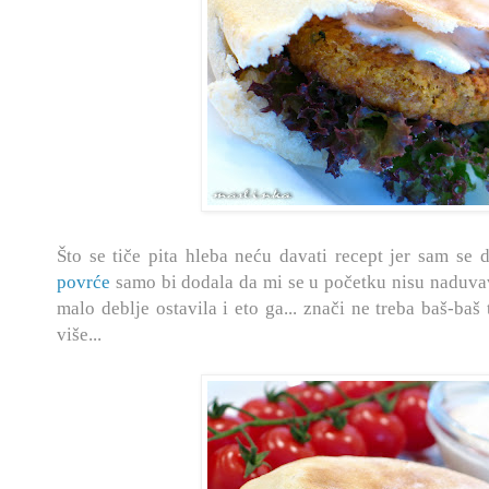
Što se tiče pita hleba neću davati recept jer sam se
povrće
samo bi dodala da mi se u početku nisu naduvav
malo deblje ostavila i eto ga... znači ne treba baš-b
više...