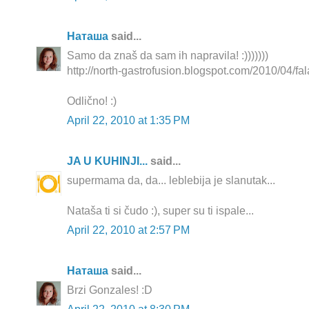
Наташа
said...
Samo da znaš da sam ih napravila! :)))))))
http://north-gastrofusion.blogspot.com/2010/04/fal
Odlično! :)
April 22, 2010 at 1:35 PM
JA U KUHINJI...
said...
supermama da, da... leblebija je slanutak...
Nataša ti si čudo :), super su ti ispale...
April 22, 2010 at 2:57 PM
Наташа
said...
Brzi Gonzales! :D