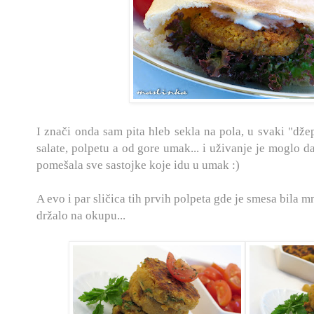
I znači onda sam pita hleb sekla na pola, u svaki "dže
salate, polpetu a od gore umak... i uživanje je moglo d
pomešala sve sastojke koje idu u umak :)
A evo i par sličica tih prvih polpeta gde je smesa bila m
držalo na okupu...