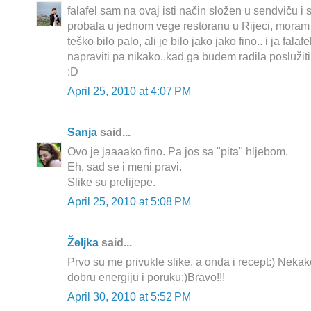
falafel sam na ovaj isti način složen u sendviču
probala u jednom vege restoranu u Rijeci, moram 
teško bilo palo, ali je bilo jako jako fino.. i ja fa
napraviti pa nikako..kad ga budem radila poslužiti
:D
April 25, 2010 at 4:07 PM
Sanja
said...
Ovo je jaaaako fino. Pa jos sa "pita" hljebom.
Eh, sad se i meni pravi.
Slike su prelijepe.
April 25, 2010 at 5:08 PM
Željka
said...
Prvo su me privukle slike, a onda i recept:) Neka
dobru energiju i poruku:)Bravo!!!
April 30, 2010 at 5:52 PM