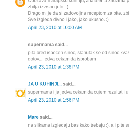
Obožavam arapsku kuhinju, a falafel tu zauzima 
zbilja izvrsno jelo. :)
Drago mi je da si zadovoljna receptom za pite, zbilj
Sve izgleda divno i jako, jako ukusno. :)
April 23, 2010 at 10:00 AM
supermama said...
pita bred ispecen sinoc, slanutak se od sinoc kvas
gotov....jedva cekam da isprobam
April 23, 2010 at 1:38 PM
JA U KUHINJI...
said...
supermama i ja jedva cekam da cujem rezultat i ut
April 23, 2010 at 1:56 PM
Mare
said...
na slikama izgledaju bas kako trebaju :), a i pite su