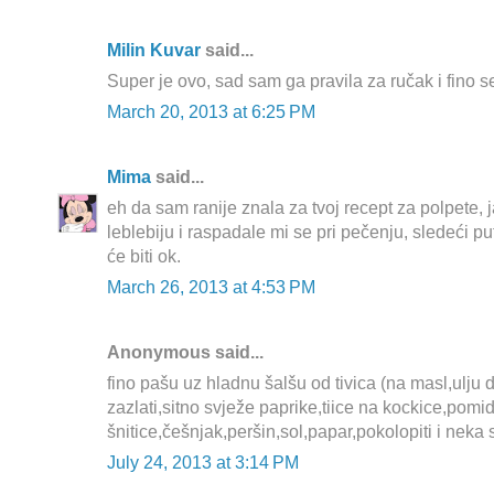
Milin Kuvar
said...
Super je ovo, sad sam ga pravila za ručak i fino s
March 20, 2013 at 6:25 PM
Mima
said...
eh da sam ranije znala za tvoj recept za polpete, 
leblebiju i raspadale mi se pri pečenju, sledeći
će biti ok.
March 26, 2013 at 4:53 PM
Anonymous said...
fino pašu uz hladnu šalšu od tivica (na masl,ulju 
zazlati,sitno svježe paprike,tiice na kockice,pomid
šnitice,češnjak,peršin,sol,papar,pokolopiti i neka 
July 24, 2013 at 3:14 PM