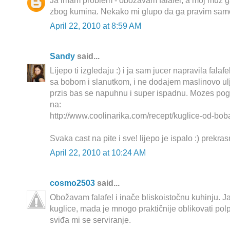
Ja imam problem - obožavam falafel, a moj muž g
zbog kumina. Nekako mi glupo da ga pravim sam
April 22, 2010 at 8:59 AM
Sandy
said...
Lijepo ti izgledaju :) i ja sam jucer napravila fala
sa bobom i slanutkom, i ne dodajem maslinovo ul
przis bas se napuhnu i super ispadnu. Mozes pogle
na:
http://www.coolinarika.com/recept/kuglice-od-boba
Svaka cast na pite i sve! lijepo je ispalo :) prekras
April 22, 2010 at 10:24 AM
cosmo2503
said...
Obožavam falafel i inače bliskoistočnu kuhinju. J
kuglice, mada je mnogo praktičnije oblikovati polp
sviđa mi se serviranje.