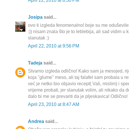
April 22, 2010 at 8:30 PM
Josipa
said...
ovo ti izgleda fenomenalno! boje su me oduševile
:)) nisam znala što je to leblebija, ali sad vidim
slanutak :)
April 22, 2010 at 9:56 PM
Tadeja
said...
Stvarno izgleda odlično! Kako sam ja mesojed, ri
koja "glume" meso, ali taj falafel sam probala u res
već je netko bio objavio recept( Vali, mislim) i s
vrijeme probati, jer slanutak volim, ali nikako da 
dalo bi me se prevariti da je pljeskavica! Odlično! 
April 23, 2010 at 8:47 AM
Andrea
said...