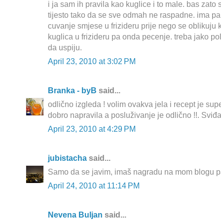
i ja sam ih pravila kao kuglice i to male. bas zato s
tijesto tako da se sve odmah ne raspadne. ima par 
cuvanje smjese u frizideru prije nego se oblikuju k
kuglica u frizideru pa onda pecenje. treba jako pol
da uspiju.
April 23, 2010 at 3:02 PM
Branka - byB
said...
odlično izgleda ! volim ovakva jela i recept je supe
dobro napravila a posluživanje je odlično !!. Sviđa
April 23, 2010 at 4:29 PM
jubistacha
said...
Samo da se javim, imaš nagradu na mom blogu pa
April 24, 2010 at 11:14 PM
Nevena Buljan
said...