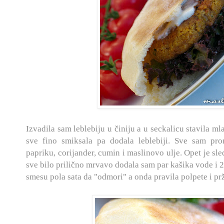
Izvadila sam leblebiju u činiju a u seckalicu stavila mlad
sve fino smiksala pa dodala leblebiji. Sve sam pro
papriku, corijander, cumin i maslinovo ulje. Opet je sl
sve bilo prilično mrvavo dodala sam par kašika vode i 2
smesu pola sata da "odmori" a onda pravila polpete i prž