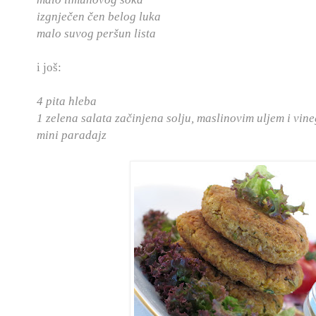
izgnječen čen belog luka
malo suvog peršun lista
i još:
4 pita hleba
1 zelena salata začinjena solju, maslinovim uljem i vin
mini paradajz