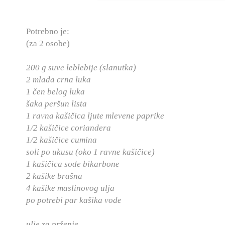
Potrebno je:
(za 2 osobe)
200 g suve leblebije (slanutka)
2 mlada crna luka
1 čen belog luka
šaka peršun lista
1 ravna kašičica ljute mlevene paprike
1/2 kašičice coriandera
1/2 kašičice cumina
soli po ukusu (oko 1 ravne kašičice)
1 kašičica sode bikarbone
2 kašike brašna
4 kašike maslinovog ulja
po potrebi par kašika vode
ulje za prženje