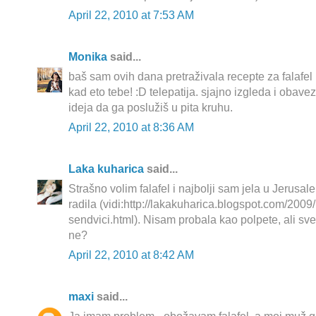
April 22, 2010 at 7:53 AM
Monika
said...
baš sam ovih dana pretraživala recepte za falafel i
kad eto tebe! :D telepatija. sjajno izgleda i obave
ideja da ga poslužiš u pita kruhu.
April 22, 2010 at 8:36 AM
Laka kuharica
said...
Strašno volim falafel i najbolji sam jela u Jerusa
radila (vidi:http://lakakuharica.blogspot.com/2009/
sendvici.html). Nisam probala kao polpete, ali sve 
ne?
April 22, 2010 at 8:42 AM
maxi
said...