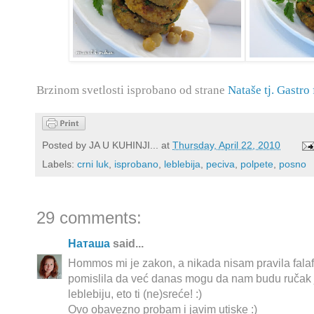
Brzinom svetlosti isprobano od strane
Nataše tj. Gastro
Posted by
JA U KUHINJI...
at
Thursday, April 22, 2010
Labels:
crni luk
,
isprobano
,
leblebija
,
peciva
,
polpete
,
posno
29 comments:
Наташа
said...
Hommos mi je zakon, a nikada nisam pravila falaf
pomislila da već danas mogu da nam budu ručak
leblebiju, eto ti (ne)sreće! :)
Ovo obavezno probam i javim utiske :)