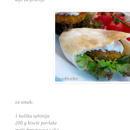
za umak:
1 kašika tahinija
200 g kisele pavlake
malo limunovog soka