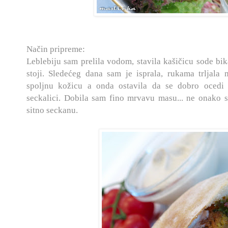
Način pripreme:
Leblebiju sam prelila vodom, stavila kašičicu sode bik
stoji. Sledećeg dana sam je isprala, rukama trljal
spoljnu kožicu a onda ostavila da se dobro ocedi 
seckalici. Dobila sam fino mrvavu masu... ne onako s
sitno seckanu.