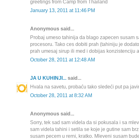
greetings from Camp from Thailand
January 13, 2011 at 11:46 PM
Anonymous said...
Probaj umeso tahinija da blago zapecen susam s
procesoru. Tako ces dobiti prah (tahiniju je dodato u
prah umesaj sirup ili med i dobijas konzistenciju
October 28, 2011 at 12:48 AM
JA U KUHINJI...
said...
Hvala na savetu, probaću tako sledeći put pa javim
October 28, 2011 at 8:32 AM
Anonymous said...
Sorry, tek sad sam videla da si pokusala i sa m
sam videla tahini i setila se koje je gutine sam br
susam pecem u rerni, kratko. Mleveni susam bude