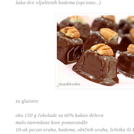
šaka-dve oljuštenih badema (opciono...)
za glazuru:
oko 150 g čokolade sa 60% kakao delova
malo narendane kore pomorandže
10-ak pecan oraha, badema, običnih oraha, lešnika ili št