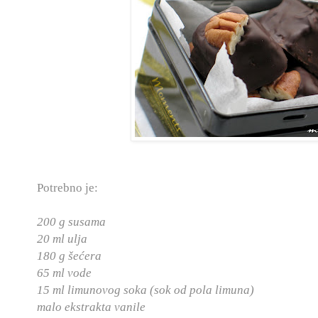
Potrebno je:
200 g susama
20 ml ulja
180 g šećera
65 ml vode
15 ml limunovog soka (sok od pola limuna)
malo ekstrakta vanile