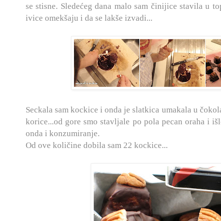
se stisne. Sledećeg dana malo sam činijice stavila u 
ivice omekšaju i da se lakše izvadi...
Seckala sam kockice i onda je slatkica umakala u čoko
korice...od gore smo stavljale po pola pecan oraha i išl
onda i konzumiranje.
Od ove količine dobila sam 22 kockice...