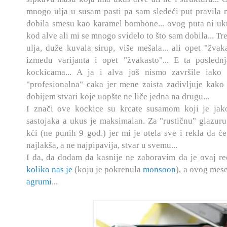
mnogo ulja u susam pasti pa sam sledeći put pravila 
dobila smesu kao karamel bombone... ovog puta ni ukus
kod alve ali mi se mnogo svidelo to što sam dobila... Tr
ulja, duže kuvala sirup, više mešala... ali opet "žvak
između varijanta i opet "žvakasto"... E ta posledn
kockicama... A ja i alva još nismo završile iak
"profesionalna" caka jer mene zaista zadivljuje kako
dobijem stvari koje uopšte ne liče jedna na drugu...
I znači ove kockice su krcate susamom koji je jak
sastojaka a ukus je maksimalan. Za "rustičnu" glazur
kći (ne punih 9 god.) jer mi je otela sve i rekla da će
najlakša, a ne najpipavija, stvar u svemu...
I da, da dodam da kasnije ne zaboravim da je ovaj r
koliko nas je
(koju je pokrenula
monsoon
), a ovog me
agrumi
...