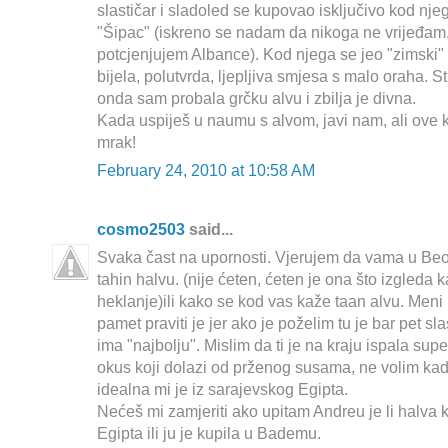
slastičar i sladoled se kupovao isključivo kod nje
"Šipac" (iskreno se nadam da nikoga ne vrijeđam,
potcjenjujem Albance). Kod njega se jeo "zimski" s
bijela, polutvrda, ljepljiva smjesa s malo oraha. St
onda sam probala grčku alvu i zbilja je divna.
Kada uspiješ u naumu s alvom, javi nam, ali ove 
mrak!
February 24, 2010 at 10:58 AM
cosmo2503
said...
Svaka čast na upornosti. Vjerujem da vama u Beo
tahin halvu. (nije ćeten, ćeten je ona što izgleda
heklanje)ili kako se kod vas kaže taan alvu. Meni 
pamet praviti je jer ako je poželim tu je bar pet sl
ima "najbolju". Mislim da ti je na kraju ispala sup
okus koji dolazi od prženog susama, ne volim kada
idealna mi je iz sarajevskog Egipta.
Nećeš mi zamjeriti ako upitam Andreu je li halva ko
Egipta ili ju je kupila u Bademu.