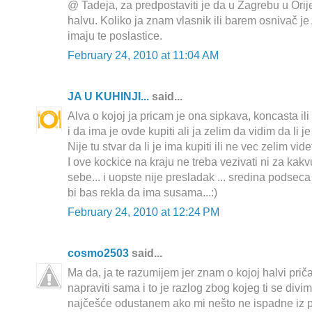
@ Tadeja, za predpostaviti je da u Zagrebu u Orij
halvu. Koliko ja znam vlasnik ili barem osnivač je
imaju te poslastice.
February 24, 2010 at 11:04 AM
JA U KUHINJI...
said...
Alva o kojoj ja pricam je ona sipkava, koncasta ili 
i da ima je ovde kupiti ali ja zelim da vidim da li j
Nije tu stvar da li je ima kupiti ili ne vec zelim videt
I ove kockice na kraju ne treba vezivati ni za kak
sebe... i uopste nije presladak ... sredina podsec
bi bas rekla da ima susama...:)
February 24, 2010 at 12:24 PM
cosmo2503
said...
Ma da, ja te razumijem jer znam o kojoj halvi priča
napraviti sama i to je razlog zbog kojeg ti se divim, 
najčešće odustanem ako mi nešto ne ispadne iz 