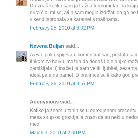
Da znaš koliko sam ja tražila termometar, na kraj
eura čini mi se, ali nisam mogla izdržati da ga ne
vikend isprobala za karamel s malinama.
February 25, 2010 at 6:02 PM
Nevena Buljan
said...
A evo ipak uspijevam komentirat sad, poslala sam 
linkom za halvu, možda da dodaš i bjelanjke mož
zamišljala :)) inače i ja sam veliki ljubitelj sezam
ideja pala na pamet :D pralinice su ti kako god pre
February 26, 2010 at 3:57 PM
Anonymous said...
Koliko ja znam u tahin se u odredjenom procentu (k
mesa sirup od grozdja, a znam da su neki u nedost
med.
March 3, 2010 at 2:00 PM