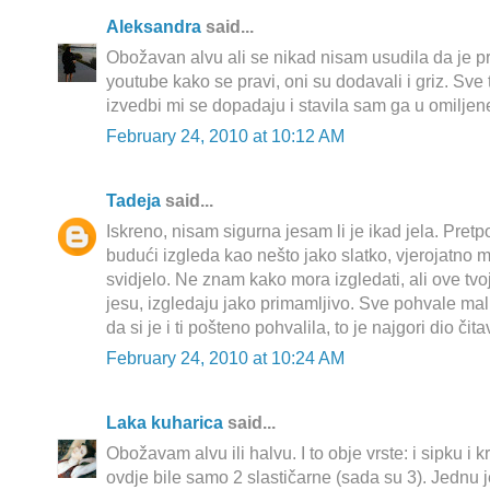
Aleksandra
said...
Obožavan alvu ali se nikad nisam usudila da je 
youtube kako se pravi, oni su dodavali i griz. Sve tr
izvedbi mi se dopadaju i stavila sam ga u omiljen
February 24, 2010 at 10:12 AM
Tadeja
said...
Iskreno, nisam sigurna jesam li je ikad jela. Pretp
budući izgleda kao nešto jako slatko, vjerojatno m
svidjelo. Ne znam kako mora izgledati, ali ove tv
jesu, izgledaju jako primamljivo. Sve pohvale m
da si je i ti pošteno pohvalila, to je najgori dio čita
February 24, 2010 at 10:24 AM
Laka kuharica
said...
Obožavam alvu ili halvu. I to obje vrste: i sipku i
ovdje bile samo 2 slastičarne (sada su 3). Jednu 