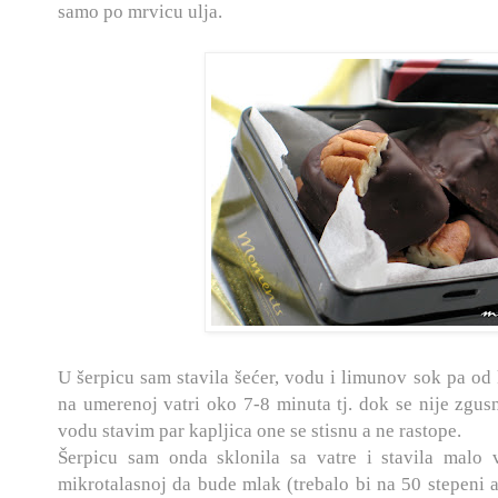
samo po mrvicu ulja.
U šerpicu sam stavila šećer, vodu i limunov sok pa od
na umerenoj vatri oko 7-8 minuta tj. dok se nije zgus
vodu stavim par kapljica one se stisnu a ne rastope.
Šerpicu sam onda sklonila sa vatre i stavila malo 
mikrotalasnoj da bude mlak (trebalo bi na 50 stepeni 