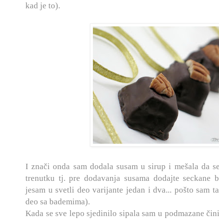
kad je to).
I znači onda sam dodala susam u sirup i mešala da se
trenutku tj. pre dodavanja susama dodajte seckane b
jesam u svetli deo varijante jedan i dva... pošto sam 
deo sa bademima).
Kada se sve lepo sjedinilo sipala sam u podmazane činij