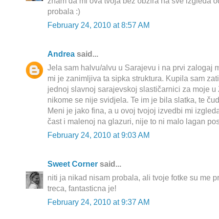
znam da mi ova tvoja bez obzira na sve izgleda od
probala :)
February 24, 2010 at 8:57 AM
Andrea
said...
Jela sam halvu/alvu u Sarajevu i na prvi zalogaj mi
mi je zanimljiva ta sipka struktura. Kupila sam za
jednoj slavnoj sarajevskoj slastičarnici za moje u
nikome se nije svidjela. Te im je bila slatka, te čud
Meni je jako fina, a u ovoj tvojoj izvedbi mi izgl
čast i malenoj na glazuri, nije to ni malo lagan pos
February 24, 2010 at 9:03 AM
Sweet Corner
said...
niti ja nikad nisam probala, ali tvoje fotke su me 
treca, fantasticna je!
February 24, 2010 at 9:37 AM