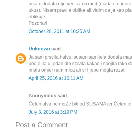
nisam dodala ulje vec samo med (mada on unosi 
ukus). Nisam pravila oblike ali vidim da je kao pl
oblikuje.
Pozdrav!
October 28, 2011 at 10:25 AM
Unknown
said...
Ja sam prsvila halvu, susam samljela dodala masl
podjelila u jedan dio stavila kakao i spojila tako 
imala omjer namirnica ali sr lijepo mogla rezati
April 25, 2016 at 10:11 AM
Anonymous said...
Ćeten alva ne moZe biti od SUSAMA jer Ćeten je 
July 3, 2016 at 3:19 PM
Post a Comment