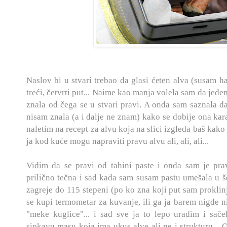
Naslov bi u stvari trebao da glasi ćeten alva (susam ha
treći, četvrti put... Naime kao manja volela sam da jed
znala od čega se u stvari pravi. A onda sam saznala d
nisam znala (a i dalje ne znam) kako se dobije ona karak
naletim na recept za alvu koja na slici izgleda baš kako 
ja kod kuće mogu napraviti pravu alvu ali, ali, ali...
Vidim da se pravi od tahini paste i onda sam je pravi
prilično tečna i sad kada sam susam pastu umešala u še
zagreje do 115 stepeni (po ko zna koji put sam prokli
se kupi termometar za kuvanje, ili ga ja barem nigde ni
"meke kuglice"... i sad sve ja to lepo uradim i sače
sipkavu masu koja ima ukus alve ali ne i strukturu...