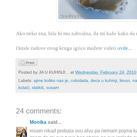
Ako neko zna, bila bi mu zahvalna, da mi kaže kako da 
Ostale radove ovog kruga igrice možete videti
ovde
...
Posted by
JA U KUHINJI...
at
Wednesday, February 24, 2010
Labels:
ajme koliko nas je
,
cokolada
,
deca u kuhinji
,
limun
,
na
kolači
,
slatkiš
,
susam
24 comments:
Monika
said...
nisam nikad probala ovu alvu pa nemam pojma kako