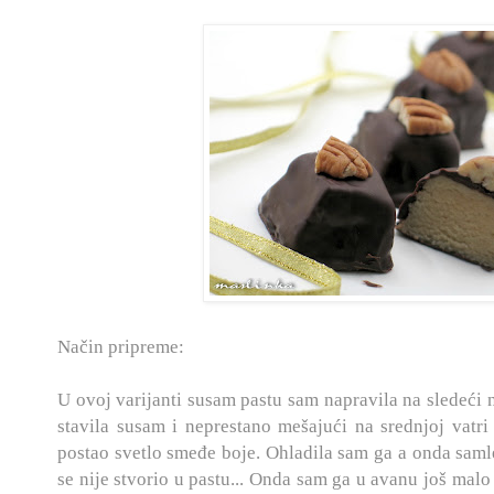
Način pripreme:
U ovoj varijanti susam pastu sam napravila na sledeći n
stavila susam i neprestano mešajući na srednjoj vatr
postao svetlo smeđe boje. Ohladila sam ga a onda saml
se nije stvorio u pastu... Onda sam ga u avanu još malo