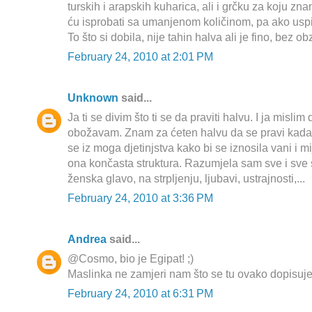
turskih i arapskih kuharica, ali i grčku za koju zn
ću isprobati sa umanjenom količinom, pa ako uspije
To što si dobila, nije tahin halva ali je fino, bez obz
February 24, 2010 at 2:01 PM
Unknown
said...
Ja ti se divim što ti se da praviti halvu. I ja mislim 
obožavam. Znam za ćeten halvu da se pravi kada 
se iz moga djetinjstva kako bi se iznosila vani i mi
ona končasta struktura. Razumjela sam sve i sve s
ženska glavo, na strpljenju, ljubavi, ustrajnosti,...
February 24, 2010 at 3:36 PM
Andrea
said...
@Cosmo, bio je Egipat! ;)
Maslinka ne zamjeri nam što se tu ovako dopisuje
February 24, 2010 at 6:31 PM