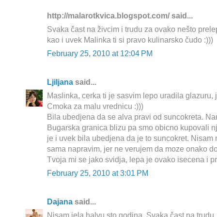
http://malarotkvica.blogspot.com/ said...
Svaka čast na živcim i trudu za ovako nešto prelep
kao i uvek Malinka ti si pravo kulinarsko čudo :)))
February 25, 2010 at 12:04 PM
Ljiljana
said...
Maslinka, cerka ti je sasvim lepo uradila glazuru,
Cmoka za malu vrednicu :)))
Bila ubedjena da se alva pravi od suncokreta. N
Bugarska granica blizu pa smo obicno kupovali 
je i uvek bila ubedjena da je to suncokret. Nisam
sama napravim, jer ne verujem da moze onako do
Tvoja mi se jako svidja, lepa je ovako isecena i p
February 25, 2010 at 3:01 PM
Dajana
said...
Nisam jela halvu sto godina. Svaka čast na trudu.