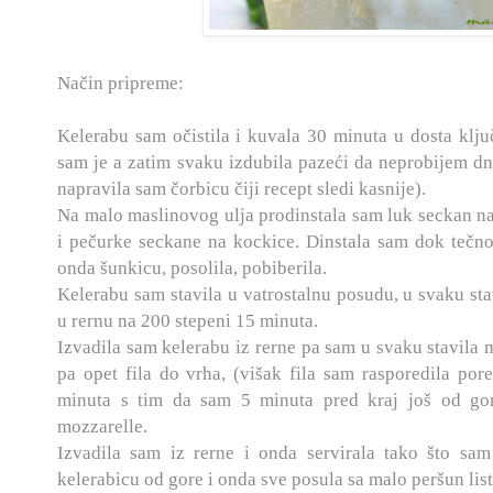
Način pripreme:
Kelerabu sam očistila i kuvala 30 minuta u dosta ključ
sam je a zatim svaku izdubila pazeći da neprobijem dn
napravila sam čorbicu čiji recept sledi kasnije).
Na malo maslinovog ulja prodinstala sam luk seckan na
i pečurke seckane na kockice. Dinstala sam dok tečnos
onda šunkicu, posolila, pobiberila.
Kelerabu sam stavila u vatrostalnu posudu, u svaku stav
u rernu na 200 stepeni 15 minuta.
Izvadila sam kelerabu iz rerne pa sam u svaku stavila 
pa opet fila do vrha, (višak fila sam rasporedila por
minuta s tim da sam 5 minuta pred kraj još od gor
mozzarelle.
Izvadila sam iz rerne i onda servirala tako što sam
kelerabicu od gore i onda sve posula sa malo peršun lista.