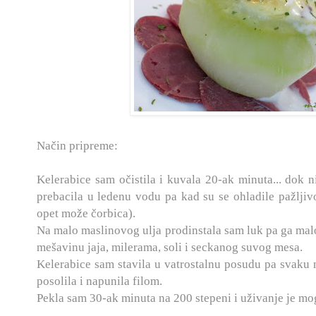
Način pripreme:
Kelerabice sam očistila i kuvala 20-ak minuta... dok 
prebacila u ledenu vodu pa kad su se ohladile pažljivo 
opet može čorbica).
Na malo maslinovog ulja prodinstala sam luk pa ga mal
mešavinu jaja, milerama, soli i seckanog suvog mesa.
Kelerabice sam stavila u vatrostalnu posudu pa svaku
posolila i napunila filom.
Pekla sam 30-ak minuta na 200 stepeni i uživanje je mog