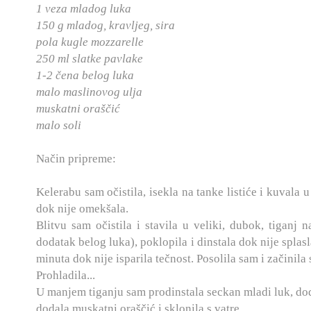
1 veza mladog luka
150 g mladog, kravljeg, sira
pola kugle mozzarelle
250 ml slatke pavlake
1-2 čena belog luka
malo maslinovog ulja
muskatni oraščić
malo soli
Način pripreme:
Kelerabu sam očistila, isekla na tanke listiće i kuvala u
dok nije omekšala.
Blitvu sam očistila i stavila u veliki, dubok, tiganj
dodatak belog luka), poklopila i dinstala dok nije splasl
minuta dok nije isparila tečnost. Posolila sam i začinil
Prohladila...
U manjem tiganju sam prodinstala seckan mladi luk, do
dodala muskatni oraščić i sklonila s vatre.