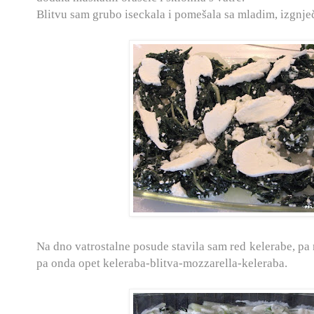
Blitvu sam grubo iseckala i pomešala sa mladim, izgnje
Na dno vatrostalne posude stavila sam red kelerabe, pa 
pa onda opet keleraba-blitva-mozzarella-keleraba.