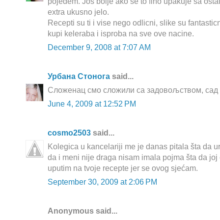
pojedem. Jos bolje ako se to fino upakuje sa osta
extra ukusno jelo.
Recepti su ti i vise nego odlicni, slike su fantast
kupi keleraba i isproba na sve ove nacine.
December 9, 2008 at 7:07 AM
Урбана Стонога
said...
Сложенац смо сложили са задовољством, сад 
June 4, 2009 at 12:52 PM
cosmo2503
said...
Kolegica u kancelariji me je danas pitala šta da 
da i meni nije draga nisam imala pojma šta da joj
uputim na tvoje recepte jer se ovog sjećam.
September 30, 2009 at 2:06 PM
Anonymous said...