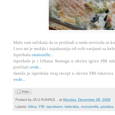
Malo sam sačekala da se prohladi a onda servirala sa ko
I ovo mi je možda i najukusnija od svih varijanti sa kele
Isprobala
ratatouille
...
Isprobala je i Urbana Stonoga u okviru igrice FBI ruk
pročitati
ovde
...
Sanela je isprobala ovaj recept u okviru FBI rukavica 
ovde...
Posted by
JA U KUHINJI...
at
Monday, December 08, 2008
Labels:
blitva
,
FBI
,
isprobano
,
keleraba
,
mozzarella
,
pavlaka