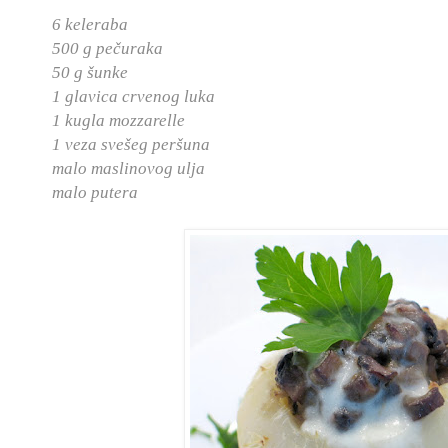
6 keleraba
500 g pečuraka
50 g šunke
1 glavica crvenog luka
1 kugla mozzarelle
1 veza svešeg peršuna
malo maslinovog ulja
malo putera