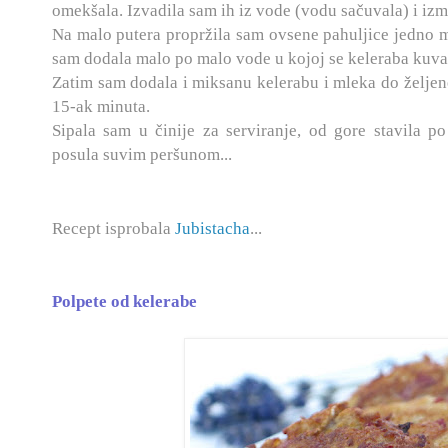
omekšala. Izvadila sam ih iz vode (vodu sačuvala) i izm
Na malo putera propržila sam ovsene pahuljice jedno m
sam dodala malo po malo vode u kojoj se keleraba kuva
Zatim sam dodala i miksanu kelerabu i mleka do željen
15-ak minuta.
Sipala sam u činije za serviranje, od gore stavila p
posula suvim peršunom...
Recept isprobala
Jubistacha
...
Polpete od kelerabe