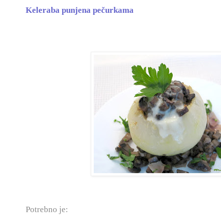
Keleraba punjena pečurkama
Potrebno je: