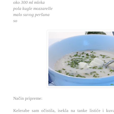
oko 300 ml mleka
pola kugle mozzarelle
malo suvog peršuna
so
Način pripreme:
Kelerabe sam očistila, isekla na tanke listiće i ku