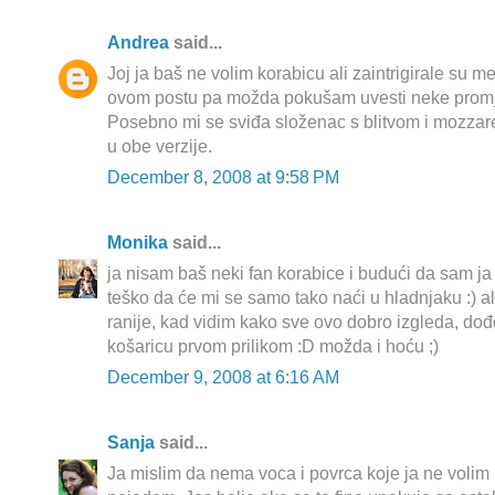
Andrea
said...
Joj ja baš ne volim korabicu ali zaintrigirale su 
ovom postu pa možda pokušam uvesti neke promj
Posebno mi se sviđa složenac s blitvom i mozzar
u obe verzije.
December 8, 2008 at 9:58 PM
Monika
said...
ja nisam baš neki fan korabice i budući da sam ja
teško da će mi se samo tako naći u hladnjaku :) ali
ranije, kad vidim kako sve ovo dobro izgleda, dođ
košaricu prvom prilikom :D možda i hoću ;)
December 9, 2008 at 6:16 AM
Sanja
said...
Ja mislim da nema voca i povrca koje ja ne volim 