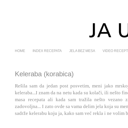
HOME
INDEX RECEPATA
JELA BEZ MESA
VIDEO RECEPT
Keleraba (korabica)
Rešila sam da jedan post posvetim, meni jako mrskoj
keleraba...I znam da na netu kada su kolači, ili nešto fi
masa recepata ali kada sam tražila nešto vezano z
zadovoljna... I zato ovde sa vama delim jela koja su men
sadrže kelerabu koju ja, kako sam već rekla i ne volim b