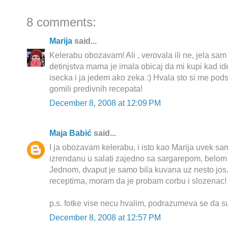
8 comments:
Marija
said...
Kelerabu obozavam! Ali , verovala ili ne, jela sa
detinjstva mama je imala obicaj da mi kupi kad id
isecka i ja jedem ako zeka :) Hvala sto si me podse
gomili predivnih recepata!
December 8, 2008 at 12:09 PM
Maja Babić
said...
I ja obozavam kelerabu, i isto kao Marija uvek sam 
izrendanu u salati zajedno sa sargarepom, belom
Jednom, dvaput je samo bila kuvana uz nesto jos.
receptima, moram da je probam corbu i slozenac!
p.s. fotke vise necu hvalim, podrazumeva se da su
December 8, 2008 at 12:57 PM